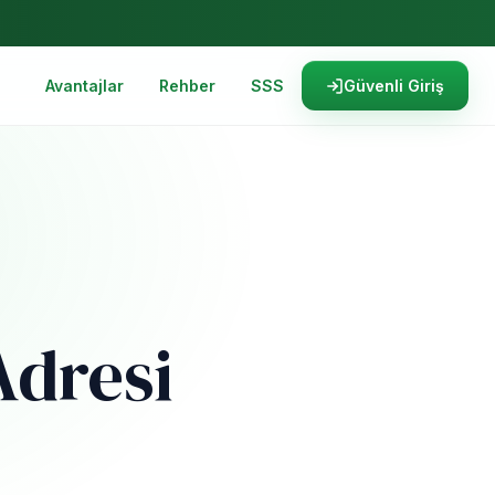
Avantajlar
Rehber
SSS
Güvenli Giriş
dresi