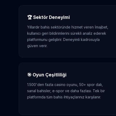
🏆 Sektör Deneyimi
Yıllardır bahis sektöründe hizmet veren İmajbet,
kullanıcı geri bildirimlerini sürekli analiz ederek
platformunu geliştirir. Deneyimli kadrosuyla
güven verir.
🎯 Oyun Çeşitliliği
1.500'den fazla casino oyunu, 50+ spor dalı,
sanal bahisler, e-spor ve daha fazlası. Tek bir
platformda tüm bahis ihtiyaçlarınız karşılanır.