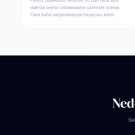
Futbol, basketbol, tenis ve 30'dan fazla spor
dalında sektör ortalamasının üzerinde oranlar.
Canlı bahis seçenekleriyle heyecanı artırın.
Ned
Sek