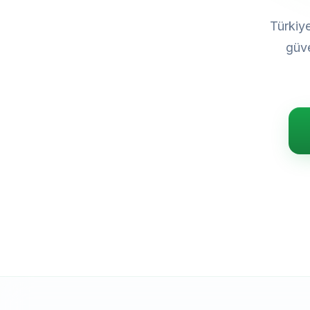
Türkiye
güve