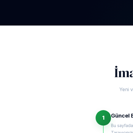
İma
Yeni v
Güncel B
1
Bu sayfadak
Tarayıcınız