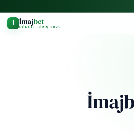
İmaj
bet
İ
GÜNCEL GIRIŞ 2026
İmaj