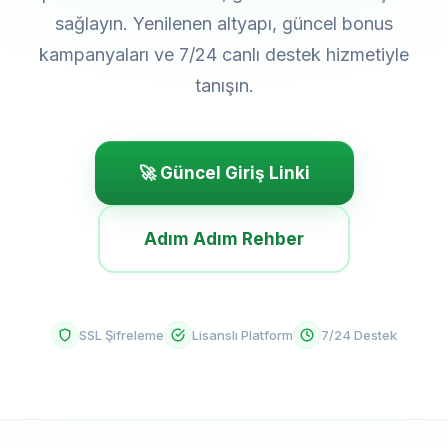
sağlayın. Yenilenen altyapı, güncel bonus
kampanyaları ve 7/24 canlı destek hizmetiyle
tanışın.
🚀 Güncel Giriş Linki
Adım Adım Rehber
SSL Şifreleme
Lisanslı Platform
7/24 Destek