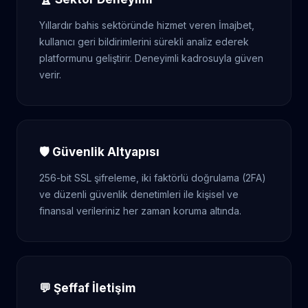
Yıllardır bahis sektöründe hizmet veren İmajbet,
kullanıcı geri bildirimlerini sürekli analiz ederek
platformunu geliştirir. Deneyimli kadrosuyla güven
verir.
🛡️ Güvenlik Altyapısı
256-bit SSL şifreleme, iki faktörlü doğrulama (2FA)
ve düzenli güvenlik denetimleri ile kişisel ve
finansal verileriniz her zaman koruma altında.
💬 Şeffaf İletişim