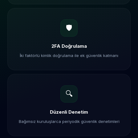
🛡️
2FA Doğrulama
İki faktörlü kimlik doğrulama ile ek güvenlik katmanı
🔍
Düzenli Denetim
Bağımsız kuruluşlarca periyodik güvenlik denetimleri