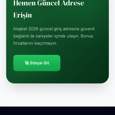
Hemen Güncel Adrese
Erişin
İmajbet 2026 güncel giriş adresine güvenli
bağlantı ile saniyeler içinde ulaşın. Bonus
fırsatlarını kaçırmayın.
🚀 Siteye Git