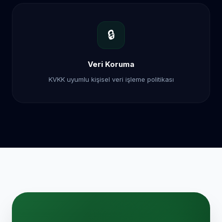
🔒
Veri Koruma
KVKK uyumlu kişisel veri işleme politikası