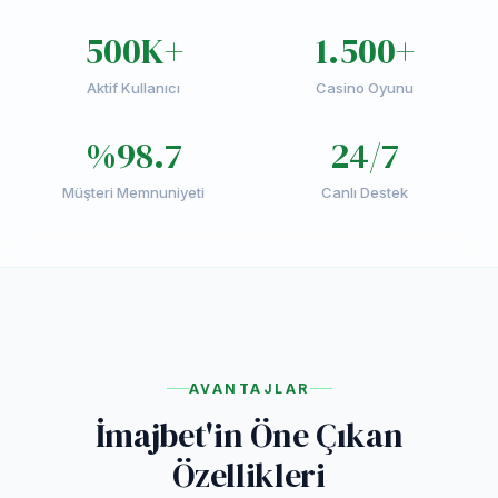
500K+
1.500+
Aktif Kullanıcı
Casino Oyunu
%98.7
24/7
Müşteri Memnuniyeti
Canlı Destek
AVANTAJLAR
İmajbet'in Öne Çıkan
Özellikleri