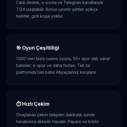
Canlı destek, e-posta ve Telegram kanallarıyla
7/24 ulaşılabilir. Bonus çevrim şartları açıkça
belirtilir, gizli koşul yoktur.
🎯 Oyun Çeşitliliği
1.500'den fazla casino oyunu, 50+ spor dalı, sanal
bahisler, e-spor ve daha fazlası. Tek bir
platformda tüm bahis ihtiyaçlarınız karşılanır.
⏱️ Hızlı Çekim
Onaylanan çekim talepleri dakikalar içinde
hesabınıza aktarılır. Havale, Papara ve kripto