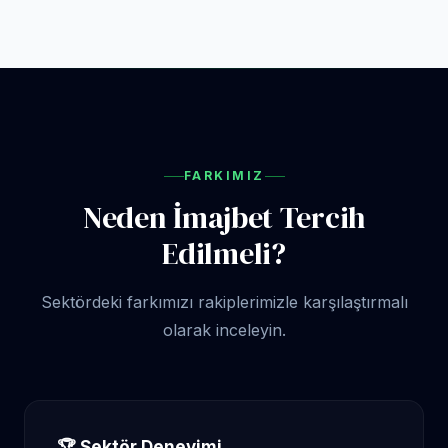
FARKIMIZ
Neden İmajbet Tercih
Edilmeli?
Sektördeki farkımızı rakiplerimizle karşılaştırmalı
olarak inceleyin.
🏆 Sektör Deneyimi