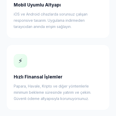
Mobil Uyumlu Altyapı
iOS ve Android cihazlarda sorunsuz çalışan
responsive tasarım. Uygulama indirmeden
tarayıcıdan anında erişim sağlayın.
⚡
Hızlı Finansal İşlemler
Papara, Havale, Kripto ve diğer yöntemlerle
minimum bekleme süresinde yatırım ve çekim.
Güvenli ödeme altyapısıyla korunuyorsunuz.