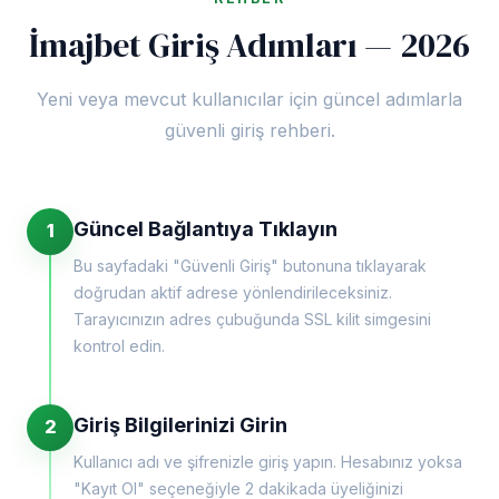
İmajbet Giriş Adımları — 2026
Yeni veya mevcut kullanıcılar için güncel adımlarla
güvenli giriş rehberi.
Güncel Bağlantıya Tıklayın
1
Bu sayfadaki "Güvenli Giriş" butonuna tıklayarak
doğrudan aktif adrese yönlendirileceksiniz.
Tarayıcınızın adres çubuğunda SSL kilit simgesini
kontrol edin.
Giriş Bilgilerinizi Girin
2
Kullanıcı adı ve şifrenizle giriş yapın. Hesabınız yoksa
"Kayıt Ol" seçeneğiyle 2 dakikada üyeliğinizi