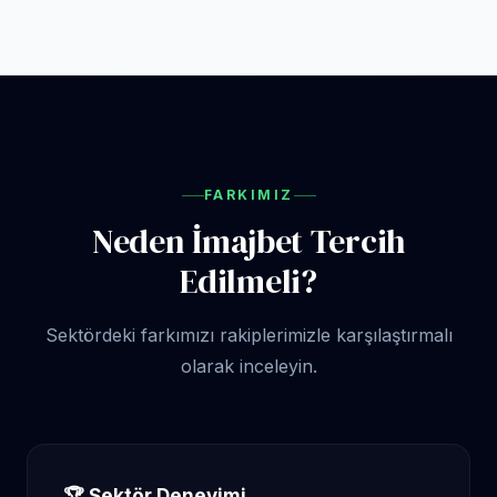
FARKIMIZ
Neden İmajbet Tercih
Edilmeli?
Sektördeki farkımızı rakiplerimizle karşılaştırmalı
olarak inceleyin.
🏆 Sektör Deneyimi