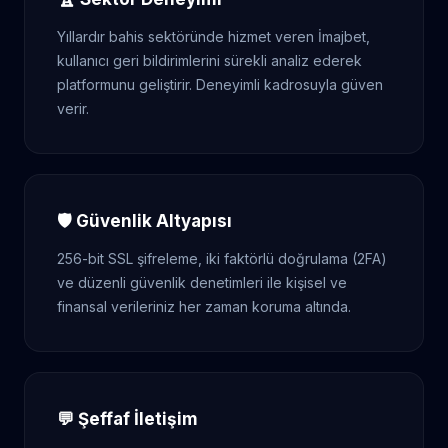
Yıllardır bahis sektöründe hizmet veren İmajbet,
kullanıcı geri bildirimlerini sürekli analiz ederek
platformunu geliştirir. Deneyimli kadrosuyla güven
verir.
🛡️ Güvenlik Altyapısı
256-bit SSL şifreleme, iki faktörlü doğrulama (2FA)
ve düzenli güvenlik denetimleri ile kişisel ve
finansal verileriniz her zaman koruma altında.
💬 Şeffaf İletişim