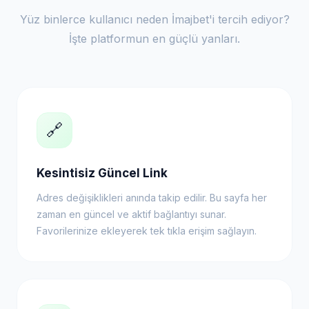
Yüz binlerce kullanıcı neden İmajbet'i tercih ediyor?
İşte platformun en güçlü yanları.
🔗
Kesintisiz Güncel Link
Adres değişiklikleri anında takip edilir. Bu sayfa her
zaman en güncel ve aktif bağlantıyı sunar.
Favorilerinize ekleyerek tek tıkla erişim sağlayın.