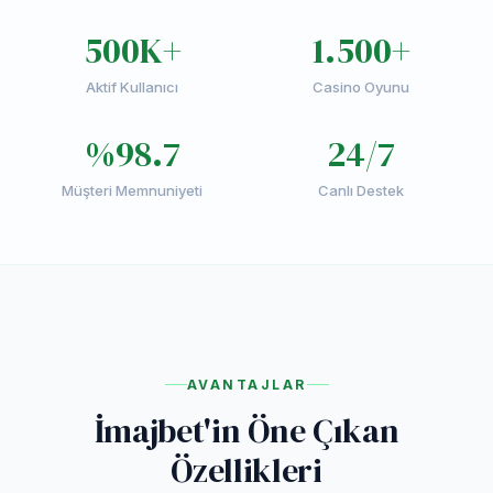
500K+
1.500+
Aktif Kullanıcı
Casino Oyunu
%98.7
24/7
Müşteri Memnuniyeti
Canlı Destek
AVANTAJLAR
İmajbet'in Öne Çıkan
Özellikleri