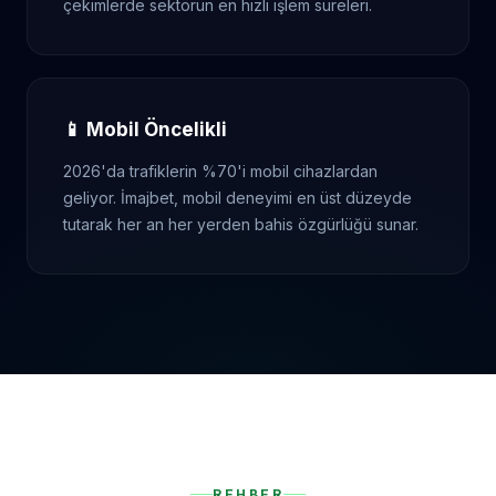
çekimlerde sektörün en hızlı işlem süreleri.
📱 Mobil Öncelikli
2026'da trafiklerin %70'i mobil cihazlardan
geliyor. İmajbet, mobil deneyimi en üst düzeyde
tutarak her an her yerden bahis özgürlüğü sunar.
REHBER