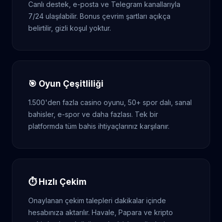
Canlı destek, e-posta ve Telegram kanallarıyla
7/24 ulaşılabilir. Bonus çevrim şartları açıkça
belirtilir, gizli koşul yoktur.
🎯 Oyun Çeşitliliği
1.500'den fazla casino oyunu, 50+ spor dalı, sanal
bahisler, e-spor ve daha fazlası. Tek bir
platformda tüm bahis ihtiyaçlarınız karşılanır.
⏱️ Hızlı Çekim
Onaylanan çekim talepleri dakikalar içinde
hesabınıza aktarılır. Havale, Papara ve kripto