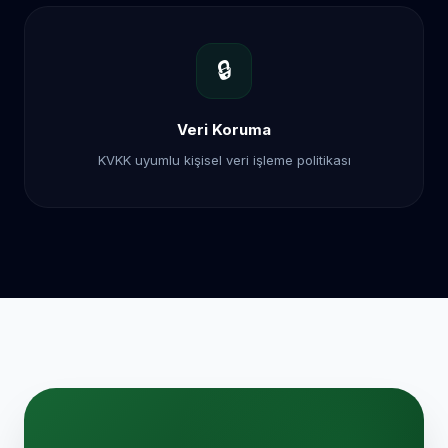
🔒
Veri Koruma
KVKK uyumlu kişisel veri işleme politikası