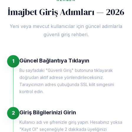
İmajbet Giriş Adımları — 2026
Yeni veya mevcut kullanıcılar için güncel adımlarla
güvenli giriş rehberi.
Güncel Bağlantıya Tıklayın
1
Bu sayfadaki "Güvenli Giriş" butonuna tıklayarak
doğrudan aktif adrese yönlendirileceksiniz.
Tarayıcınızın adres çubuğunda SSL kilit simgesini
kontrol edin.
Giriş Bilgilerinizi Girin
2
Kullanıcı adı ve şifrenizle giriş yapın. Hesabınız yoksa
"Kayıt Ol" seçeneğiyle 2 dakikada üyeliğinizi