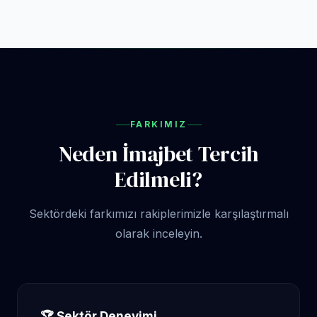
FARKIMIZ
Neden İmajbet Tercih
Edilmeli?
Sektördeki farkımızı rakiplerimizle karşılaştırmalı
olarak inceleyin.
🏆 Sektör Deneyimi