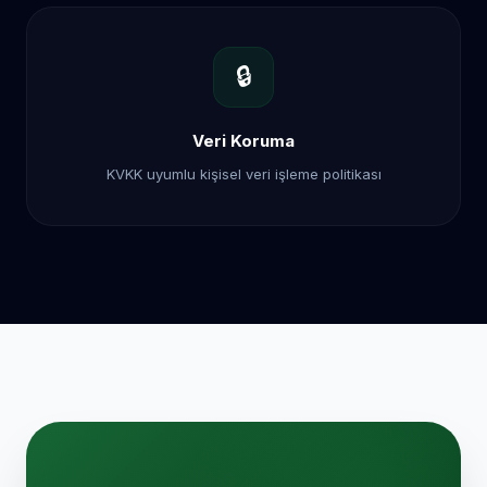
🔒
Veri Koruma
KVKK uyumlu kişisel veri işleme politikası