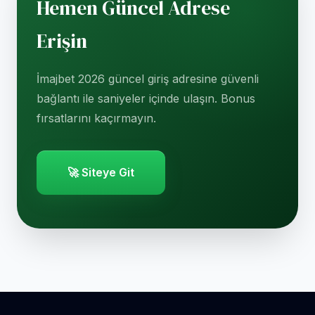
Hemen Güncel Adrese
Erişin
İmajbet 2026 güncel giriş adresine güvenli
bağlantı ile saniyeler içinde ulaşın. Bonus
fırsatlarını kaçırmayın.
🚀 Siteye Git