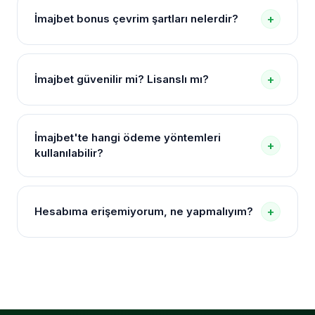
Herhangi bir uygulama indirmenize gerek yoktur.
İmajbet bonus çevrim şartları nelerdir?
+
Mobil tarayıcınızdan bu sayfadaki güncel bağlantıya
tıklayarak doğrudan mobil sürüme erişebilirsiniz. iOS
Her bonusun kendine özel çevrim şartları bulunur.
ve Android cihazlarda sorunsuz çalışır.
Genellikle bonus tutarının belirli bir katı spor
İmajbet güvenilir mi? Lisanslı mı?
+
bahislerinde veya casino oyunlarında çevrilmesi
gerekir. Detaylı koşullar site içi "Bonuslar" sayfasında
İmajbet, uluslararası oyun otoritelerine sahip lisanslı
açıkça belirtilmiştir.
bir platformdur. 256-bit SSL şifreleme, iki faktörlü
İmajbet'te hangi ödeme yöntemleri
+
doğrulama ve düzenli denetimlerle kullanıcı
kullanılabilir?
güvenliğini üst düzeyde tutar. Finansal işlemler
güvenli ödeme altyapısı üzerinden gerçekleşir.
Papara, banka havalesi, kredi kartı, Bitcoin,
Ethereum, USDT ve diğer popüler kripto paralar ile
Hesabıma erişemiyorum, ne yapmalıyım?
+
yatırım ve çekim yapılabilir. Yöntemlerin
kullanılabilirliği zaman zaman güncellenebilir, güncel
Öncelikle bu sayfadaki güncel bağlantıyı kullanmayı
listeyi site içinden kontrol edebilirsiniz.
deneyin. Adres değişmiş olabilir. Eğer bağlantı
doğruysa ve hâlâ erişim sorunu yaşıyorsanız, canlı
destek hattına bağlanarak durumunuzu bildirin.