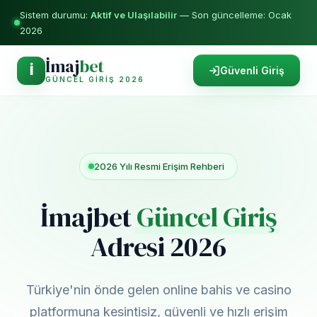
Sistem durumu:
Aktif ve Ulaşılabilir
— Son güncelleme: Ocak
2026
İmaj
bet
İ
Güvenli Giriş
GÜNCEL GIRIŞ 2026
2026 Yılı Resmi Erişim Rehberi
İmajbet
Güncel Giriş
Adresi 2026
Türkiye'nin önde gelen online bahis ve casino
platformuna kesintisiz, güvenli ve hızlı erişim