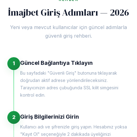
İmajbet Giriş Adımları — 2026
Yeni veya mevcut kullanıcılar için güncel adımlarla
güvenli giriş rehberi.
Güncel Bağlantıya Tıklayın
1
Bu sayfadaki "Güvenli Giriş" butonuna tıklayarak
doğrudan aktif adrese yönlendirileceksiniz.
Tarayıcınızın adres çubuğunda SSL kilit simgesini
kontrol edin.
Giriş Bilgilerinizi Girin
2
Kullanıcı adı ve şifrenizle giriş yapın. Hesabınız yoksa
"Kayıt Ol" seçeneğiyle 2 dakikada üyeliğinizi