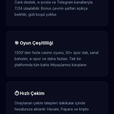
Canlı destek, e-posta ve Telegram kanallarıyla
7/24 ulaşılabilir. Bonus çevrim şartları açıkça
belirtilir, gizli koşul yoktur.
🎯 Oyun Çeşitliliği
1.500'den fazla casino oyunu, 50+ spor dalı, sanal
bahisler, e-spor ve daha fazlası. Tek bir
platformda tüm bahis ihtiyaçlarınız karşılanır.
⏱️ Hızlı Çekim
Onaylanan çekim talepleri dakikalar içinde
hesabınıza aktarılır. Havale, Papara ve kripto