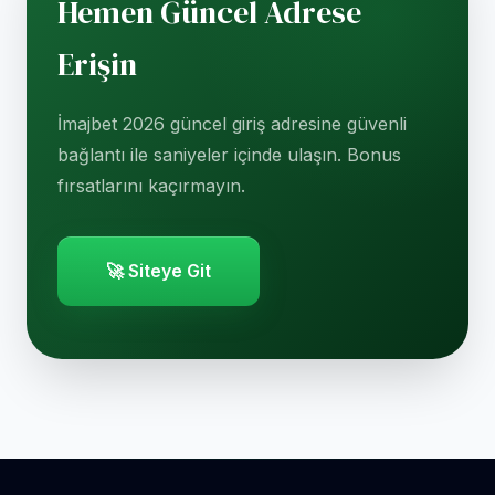
Hemen Güncel Adrese
Erişin
İmajbet 2026 güncel giriş adresine güvenli
bağlantı ile saniyeler içinde ulaşın. Bonus
fırsatlarını kaçırmayın.
🚀 Siteye Git