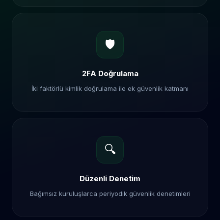
🛡️
2FA Doğrulama
İki faktörlü kimlik doğrulama ile ek güvenlik katmanı
🔍
Düzenli Denetim
Bağımsız kuruluşlarca periyodik güvenlik denetimleri