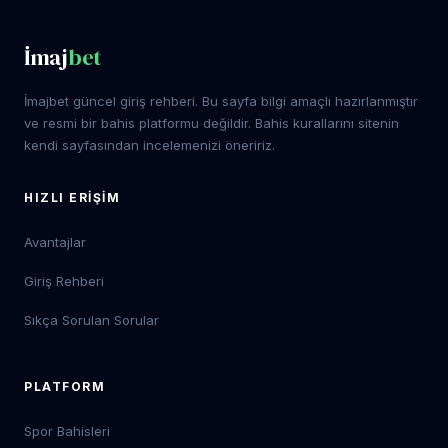
İmaj
bet
İmajbet güncel giriş rehberi. Bu sayfa bilgi amaçlı hazırlanmıştır
ve resmi bir bahis platformu değildir. Bahis kurallarını sitenin
kendi sayfasından incelemenizi öneririz.
HIZLI ERIŞIM
Avantajlar
Giriş Rehberi
Sıkça Sorulan Sorular
PLATFORM
Spor Bahisleri