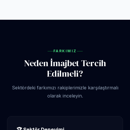
FARKIMIZ
Neden İmajbet Tercih
Edilmeli?
Sektördeki farkımızı rakiplerimizle karşılaştırmalı
olarak inceleyin.
🏆 Sektör Deneyimi