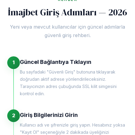
İmajbet Giriş Adımları — 2026
Yeni veya mevcut kullanıcılar için güncel adımlarla
güvenli giriş rehberi.
Güncel Bağlantıya Tıklayın
1
Bu sayfadaki "Güvenli Giriş" butonuna tıklayarak
doğrudan aktif adrese yönlendirileceksiniz.
Tarayıcınızın adres çubuğunda SSL kilit simgesini
kontrol edin.
Giriş Bilgilerinizi Girin
2
Kullanıcı adı ve şifrenizle giriş yapın. Hesabınız yoksa
"Kayıt Ol" seçeneğiyle 2 dakikada üyeliğinizi