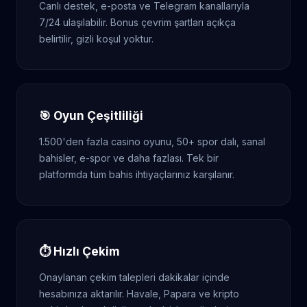
Canlı destek, e-posta ve Telegram kanallarıyla
7/24 ulaşılabilir. Bonus çevrim şartları açıkça
belirtilir, gizli koşul yoktur.
🎯 Oyun Çeşitliliği
1.500'den fazla casino oyunu, 50+ spor dalı, sanal
bahisler, e-spor ve daha fazlası. Tek bir
platformda tüm bahis ihtiyaçlarınız karşılanır.
⏱️ Hızlı Çekim
Onaylanan çekim talepleri dakikalar içinde
hesabınıza aktarılır. Havale, Papara ve kripto