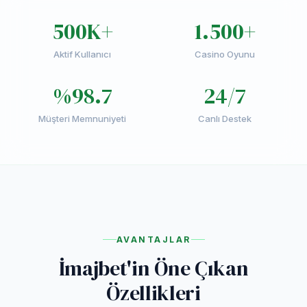
500K+
1.500+
Aktif Kullanıcı
Casino Oyunu
%98.7
24/7
Müşteri Memnuniyeti
Canlı Destek
AVANTAJLAR
İmajbet'in Öne Çıkan
Özellikleri