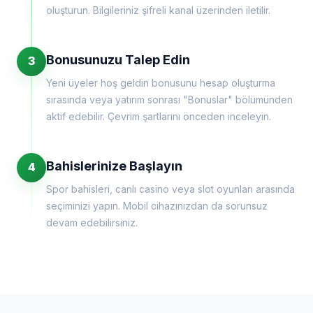
oluşturun. Bilgileriniz şifreli kanal üzerinden iletilir.
Bonusunuzu Talep Edin
3
Yeni üyeler hoş geldin bonusunu hesap oluşturma
sırasında veya yatırım sonrası "Bonuslar" bölümünden
aktif edebilir. Çevrim şartlarını önceden inceleyin.
Bahislerinize Başlayın
4
Spor bahisleri, canlı casino veya slot oyunları arasında
seçiminizi yapın. Mobil cihazınızdan da sorunsuz
devam edebilirsiniz.