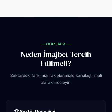
FARKIMIZ
Neden İmajbet Tercih
Edilmeli?
Sektördeki farkımızı rakiplerimizle karşılaştırmalı
olarak inceleyin.
🏆 Sektör Deneyimi