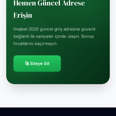
Hemen Güncel Adrese
Erişin
İmajbet 2026 güncel giriş adresine güvenli
bağlantı ile saniyeler içinde ulaşın. Bonus
fırsatlarını kaçırmayın.
🚀 Siteye Git