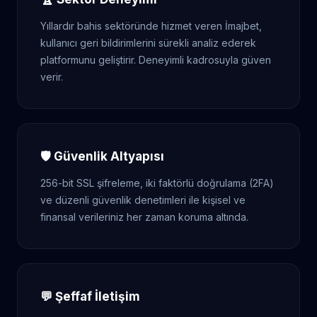
Yıllardır bahis sektöründe hizmet veren İmajbet,
kullanıcı geri bildirimlerini sürekli analiz ederek
platformunu geliştirir. Deneyimli kadrosuyla güven
verir.
🛡️ Güvenlik Altyapısı
256-bit SSL şifreleme, iki faktörlü doğrulama (2FA)
ve düzenli güvenlik denetimleri ile kişisel ve
finansal verileriniz her zaman koruma altında.
💬 Şeffaf İletişim