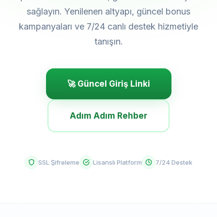
sağlayın. Yenilenen altyapı, güncel bonus
kampanyaları ve 7/24 canlı destek hizmetiyle
tanışın.
🚀 Güncel Giriş Linki
Adım Adım Rehber
SSL Şifreleme
Lisanslı Platform
7/24 Destek