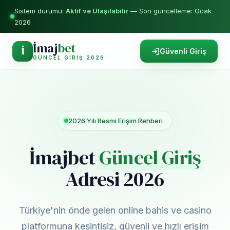
Sistem durumu:
Aktif ve Ulaşılabilir
— Son güncelleme: Ocak
2026
İmaj
bet
İ
Güvenli Giriş
GÜNCEL GIRIŞ 2026
2026 Yılı Resmi Erişim Rehberi
İmajbet
Güncel Giriş
Adresi 2026
Türkiye'nin önde gelen online bahis ve casino
platformuna kesintisiz, güvenli ve hızlı erişim