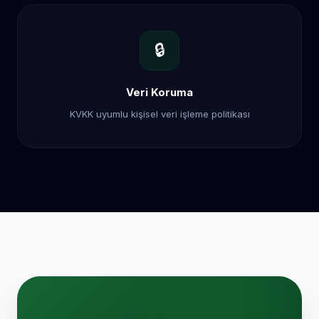
🔒
Veri Koruma
KVKK uyumlu kişisel veri işleme politikası