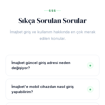
SSS
Sıkça Sorulan Sorular
İmajbet giriş ve kullanım hakkında en çok merak
edilen konular.
İmajbet güncel giriş adresi neden
+
değişiyor?
Türkiye'deki yasal düzenlemeler gereği online bahis
platformlarına zaman zaman erişim kısıtlamaları
İmajbet'e mobil cihazdan nasıl giriş
+
uygulanmaktadır. İmajbet, bu kısıtlamaları aşmak için
yapabilirim?
adresini günceller. Kullanıcılar bu sayfa aracılığıyla
her zaman en güncel adrese ulaşabilir.
İmajbet tamamen mobil uyumlu bir altyapıya sahiptir.