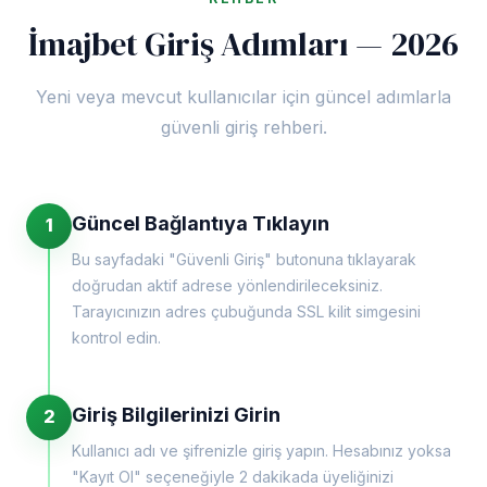
İmajbet Giriş Adımları — 2026
Yeni veya mevcut kullanıcılar için güncel adımlarla
güvenli giriş rehberi.
Güncel Bağlantıya Tıklayın
1
Bu sayfadaki "Güvenli Giriş" butonuna tıklayarak
doğrudan aktif adrese yönlendirileceksiniz.
Tarayıcınızın adres çubuğunda SSL kilit simgesini
kontrol edin.
Giriş Bilgilerinizi Girin
2
Kullanıcı adı ve şifrenizle giriş yapın. Hesabınız yoksa
"Kayıt Ol" seçeneğiyle 2 dakikada üyeliğinizi