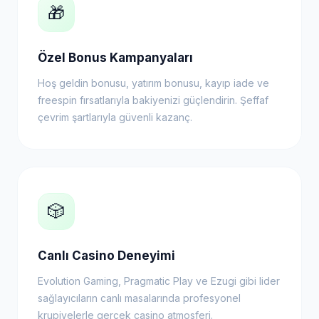
🎁
Özel Bonus Kampanyaları
Hoş geldin bonusu, yatırım bonusu, kayıp iade ve
freespin fırsatlarıyla bakiyenizi güçlendirin. Şeffaf
çevrim şartlarıyla güvenli kazanç.
🎲
Canlı Casino Deneyimi
Evolution Gaming, Pragmatic Play ve Ezugi gibi lider
sağlayıcıların canlı masalarında profesyonel
krupiyelerle gerçek casino atmosferi.