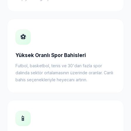
⚽
Yüksek Oranlı Spor Bahisleri
Futbol, basketbol, tenis ve 30'dan fazla spor
dalında sektör ortalamasının üzerinde oranlar. Canlı
bahis seçenekleriyle heyecanı artırın.
📱