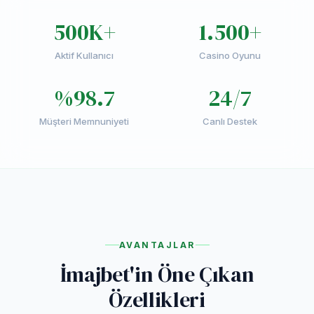
500K+
1.500+
Aktif Kullanıcı
Casino Oyunu
%98.7
24/7
Müşteri Memnuniyeti
Canlı Destek
AVANTAJLAR
İmajbet'in Öne Çıkan
Özellikleri