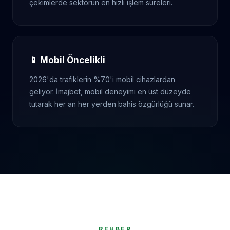
çekimlerde sektörün en hızlı işlem süreleri.
📱 Mobil Öncelikli
2026'da trafiklerin %70'i mobil cihazlardan
geliyor. İmajbet, mobil deneyimi en üst düzeyde
tutarak her an her yerden bahis özgürlüğü sunar.
REHBER