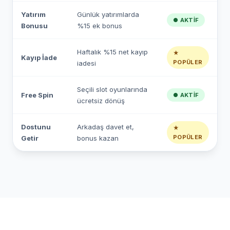
Yatırım
Günlük yatırımlarda
● AKTIF
Bonusu
%15 ek bonus
Haftalık %15 net kayıp
★
Kayıp İade
POPÜLER
iadesi
Seçili slot oyunlarında
Free Spin
● AKTIF
ücretsiz dönüş
Dostunu
Arkadaş davet et,
★
POPÜLER
Getir
bonus kazan