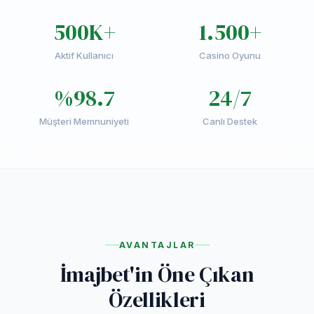
500K+
1.500+
Aktif Kullanıcı
Casino Oyunu
%98.7
24/7
Müşteri Memnuniyeti
Canlı Destek
AVANTAJLAR
İmajbet'in Öne Çıkan
Özellikleri