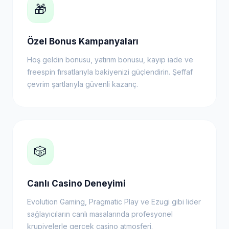
🎁
Özel Bonus Kampanyaları
Hoş geldin bonusu, yatırım bonusu, kayıp iade ve
freespin fırsatlarıyla bakiyenizi güçlendirin. Şeffaf
çevrim şartlarıyla güvenli kazanç.
🎲
Canlı Casino Deneyimi
Evolution Gaming, Pragmatic Play ve Ezugi gibi lider
sağlayıcıların canlı masalarında profesyonel
krupiyelerle gerçek casino atmosferi.