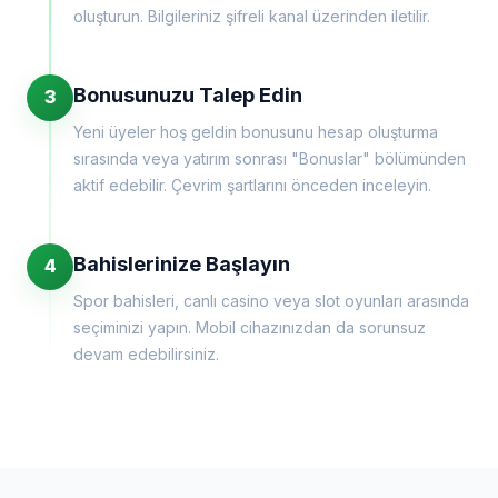
oluşturun. Bilgileriniz şifreli kanal üzerinden iletilir.
Bonusunuzu Talep Edin
3
Yeni üyeler hoş geldin bonusunu hesap oluşturma
sırasında veya yatırım sonrası "Bonuslar" bölümünden
aktif edebilir. Çevrim şartlarını önceden inceleyin.
Bahislerinize Başlayın
4
Spor bahisleri, canlı casino veya slot oyunları arasında
seçiminizi yapın. Mobil cihazınızdan da sorunsuz
devam edebilirsiniz.