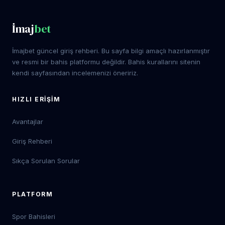
İmaj
bet
İmajbet güncel giriş rehberi. Bu sayfa bilgi amaçlı hazırlanmıştır
ve resmi bir bahis platformu değildir. Bahis kurallarını sitenin
kendi sayfasından incelemenizi öneririz.
HIZLI ERIŞIM
Avantajlar
Giriş Rehberi
Sıkça Sorulan Sorular
PLATFORM
Spor Bahisleri