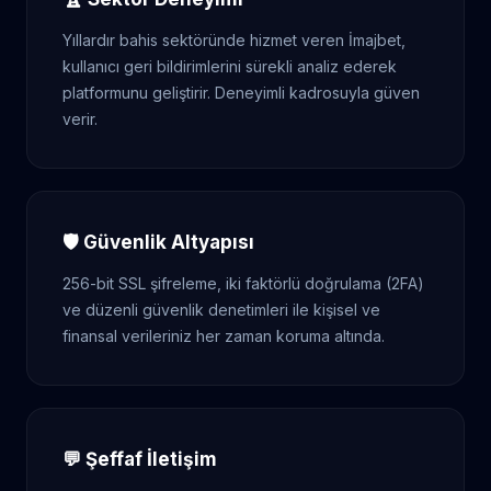
Yıllardır bahis sektöründe hizmet veren İmajbet,
kullanıcı geri bildirimlerini sürekli analiz ederek
platformunu geliştirir. Deneyimli kadrosuyla güven
verir.
🛡️ Güvenlik Altyapısı
256-bit SSL şifreleme, iki faktörlü doğrulama (2FA)
ve düzenli güvenlik denetimleri ile kişisel ve
finansal verileriniz her zaman koruma altında.
💬 Şeffaf İletişim