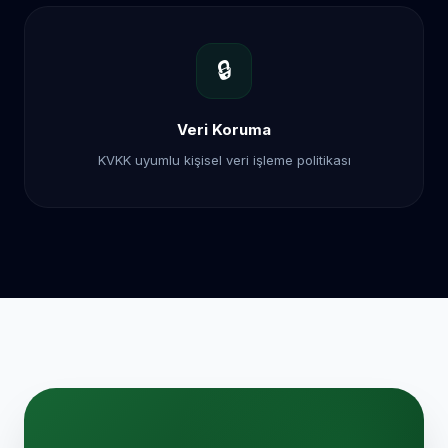
🔒
Veri Koruma
KVKK uyumlu kişisel veri işleme politikası