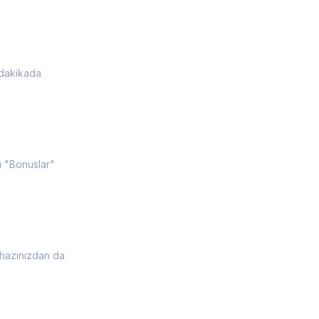
 dakikada
ı "Bonuslar"
cihazınızdan da