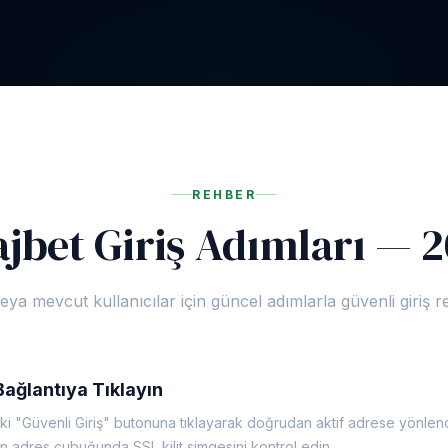
REHBER
jbet Giriş Adımları — 
eya mevcut kullanıcılar için güncel adımlarla güvenli giriş r
ağlantıya Tıklayın
i "Güvenli Giriş" butonuna tıklayarak doğrudan aktif adrese yönlendi
ın adres çubuğunda SSL kilit simgesini kontrol edin.