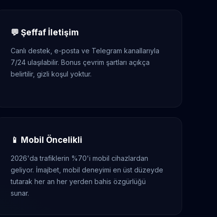
💬 Şeffaf İletişim
Canlı destek, e-posta ve Telegram kanallarıyla
7/24 ulaşılabilir. Bonus çevrim şartları açıkça
belirtilir, gizli koşul yoktur.
📱 Mobil Öncelikli
2026'da trafiklerin %70'i mobil cihazlardan
geliyor. İmajbet, mobil deneyimi en üst düzeyde
tutarak her an her yerden bahis özgürlüğü
sunar.