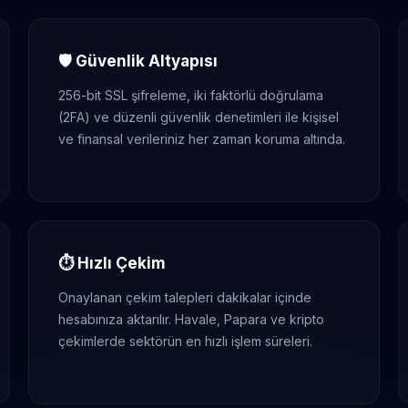
🛡️ Güvenlik Altyapısı
256-bit SSL şifreleme, iki faktörlü doğrulama
(2FA) ve düzenli güvenlik denetimleri ile kişisel
ve finansal verileriniz her zaman koruma altında.
⏱️ Hızlı Çekim
Onaylanan çekim talepleri dakikalar içinde
hesabınıza aktarılır. Havale, Papara ve kripto
çekimlerde sektörün en hızlı işlem süreleri.