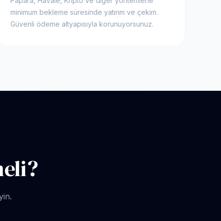
Papara, Havale, Kripto ve diğer yöntemlerle
minimum bekleme süresinde yatırım ve çekim.
Güvenli ödeme altyapısıyla korunuyorsunuz.
eli?
yin.