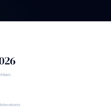
2026
ehberi.
rileceksiniz.