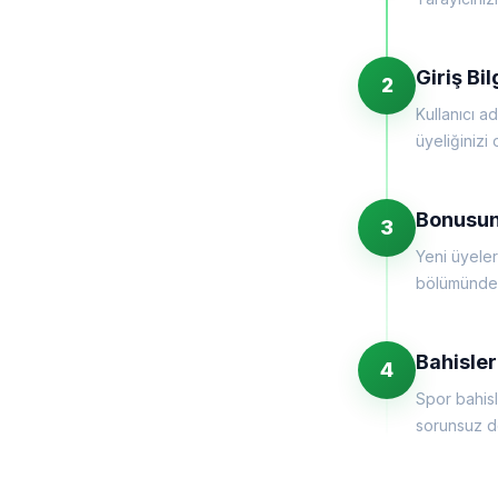
Giriş Bil
2
Kullanıcı a
üyeliğinizi o
Bonusun
3
Yeni üyele
bölümünden 
Bahisler
4
Spor bahisl
sorunsuz de