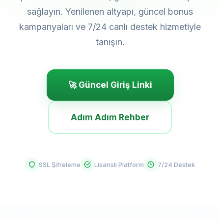
sağlayın. Yenilenen altyapı, güncel bonus
kampanyaları ve 7/24 canlı destek hizmetiyle
tanışın.
🚀 Güncel Giriş Linki
Adım Adım Rehber
SSL Şifreleme
Lisanslı Platform
7/24 Destek