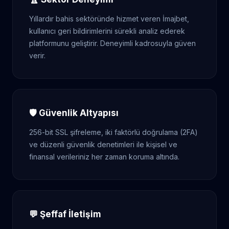
Yıllardır bahis sektöründe hizmet veren İmajbet,
kullanıcı geri bildirimlerini sürekli analiz ederek
platformunu geliştirir. Deneyimli kadrosuyla güven
verir.
🛡️ Güvenlik Altyapısı
256-bit SSL şifreleme, iki faktörlü doğrulama (2FA)
ve düzenli güvenlik denetimleri ile kişisel ve
finansal verileriniz her zaman koruma altında.
💬 Şeffaf İletişim