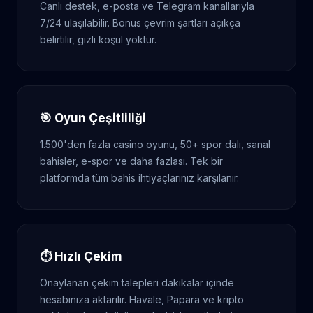
Canlı destek, e-posta ve Telegram kanallarıyla
7/24 ulaşılabilir. Bonus çevrim şartları açıkça
belirtilir, gizli koşul yoktur.
🎯 Oyun Çeşitliliği
1.500'den fazla casino oyunu, 50+ spor dalı, sanal
bahisler, e-spor ve daha fazlası. Tek bir
platformda tüm bahis ihtiyaçlarınız karşılanır.
⏱️ Hızlı Çekim
Onaylanan çekim talepleri dakikalar içinde
hesabınıza aktarılır. Havale, Papara ve kripto