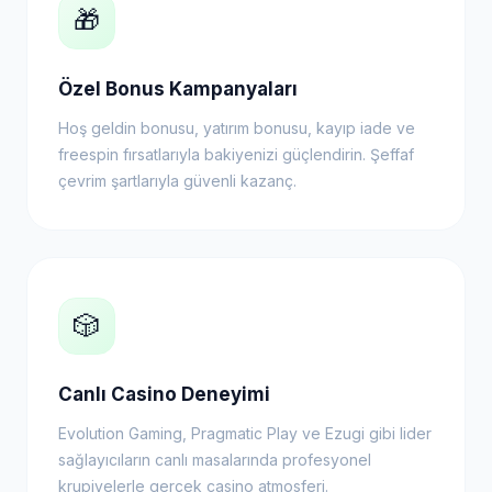
🎁
Özel Bonus Kampanyaları
Hoş geldin bonusu, yatırım bonusu, kayıp iade ve
freespin fırsatlarıyla bakiyenizi güçlendirin. Şeffaf
çevrim şartlarıyla güvenli kazanç.
🎲
Canlı Casino Deneyimi
Evolution Gaming, Pragmatic Play ve Ezugi gibi lider
sağlayıcıların canlı masalarında profesyonel
krupiyelerle gerçek casino atmosferi.