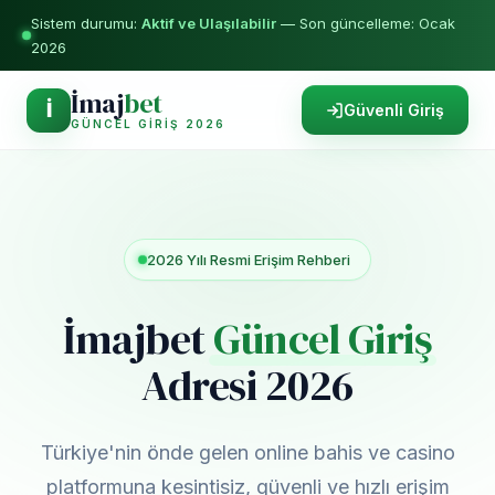
Sistem durumu:
Aktif ve Ulaşılabilir
— Son güncelleme: Ocak
2026
İmaj
bet
İ
Güvenli Giriş
GÜNCEL GIRIŞ 2026
2026 Yılı Resmi Erişim Rehberi
İmajbet
Güncel Giriş
Adresi 2026
Türkiye'nin önde gelen online bahis ve casino
platformuna kesintisiz, güvenli ve hızlı erişim