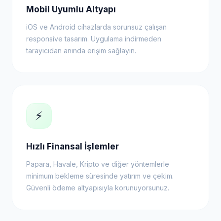
Mobil Uyumlu Altyapı
iOS ve Android cihazlarda sorunsuz çalışan
responsive tasarım. Uygulama indirmeden
tarayıcıdan anında erişim sağlayın.
⚡
Hızlı Finansal İşlemler
Papara, Havale, Kripto ve diğer yöntemlerle
minimum bekleme süresinde yatırım ve çekim.
Güvenli ödeme altyapısıyla korunuyorsunuz.