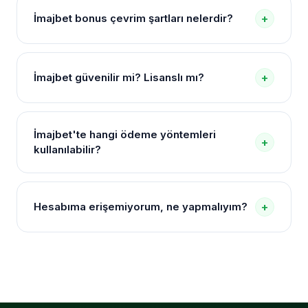
Herhangi bir uygulama indirmenize gerek yoktur.
İmajbet bonus çevrim şartları nelerdir?
+
Mobil tarayıcınızdan bu sayfadaki güncel bağlantıya
tıklayarak doğrudan mobil sürüme erişebilirsiniz. iOS
Her bonusun kendine özel çevrim şartları bulunur.
ve Android cihazlarda sorunsuz çalışır.
Genellikle bonus tutarının belirli bir katı spor
İmajbet güvenilir mi? Lisanslı mı?
+
bahislerinde veya casino oyunlarında çevrilmesi
gerekir. Detaylı koşullar site içi "Bonuslar" sayfasında
İmajbet, uluslararası oyun otoritelerine sahip lisanslı
açıkça belirtilmiştir.
bir platformdur. 256-bit SSL şifreleme, iki faktörlü
İmajbet'te hangi ödeme yöntemleri
+
doğrulama ve düzenli denetimlerle kullanıcı
kullanılabilir?
güvenliğini üst düzeyde tutar. Finansal işlemler
güvenli ödeme altyapısı üzerinden gerçekleşir.
Papara, banka havalesi, kredi kartı, Bitcoin,
Ethereum, USDT ve diğer popüler kripto paralar ile
Hesabıma erişemiyorum, ne yapmalıyım?
+
yatırım ve çekim yapılabilir. Yöntemlerin
kullanılabilirliği zaman zaman güncellenebilir, güncel
Öncelikle bu sayfadaki güncel bağlantıyı kullanmayı
listeyi site içinden kontrol edebilirsiniz.
deneyin. Adres değişmiş olabilir. Eğer bağlantı
doğruysa ve hâlâ erişim sorunu yaşıyorsanız, canlı
destek hattına bağlanarak durumunuzu bildirin.