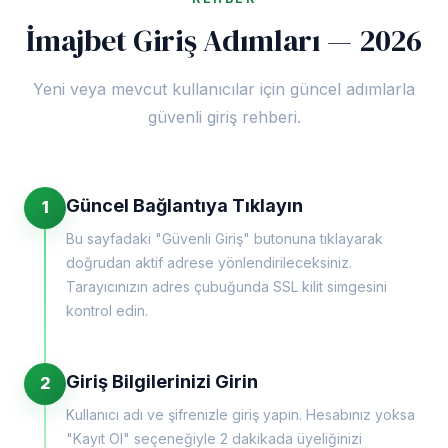
İmajbet Giriş Adımları — 2026
Yeni veya mevcut kullanıcılar için güncel adımlarla
güvenli giriş rehberi.
Güncel Bağlantıya Tıklayın
1
Bu sayfadaki "Güvenli Giriş" butonuna tıklayarak
doğrudan aktif adrese yönlendirileceksiniz.
Tarayıcınızın adres çubuğunda SSL kilit simgesini
kontrol edin.
Giriş Bilgilerinizi Girin
2
Kullanıcı adı ve şifrenizle giriş yapın. Hesabınız yoksa
"Kayıt Ol" seçeneğiyle 2 dakikada üyeliğinizi