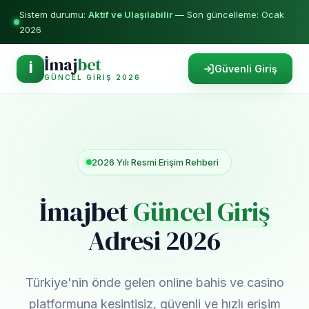
Sistem durumu:
Aktif ve Ulaşılabilir
— Son güncelleme: Ocak
2026
İmaj
bet
İ
Güvenli Giriş
GÜNCEL GIRIŞ 2026
2026 Yılı Resmi Erişim Rehberi
İmajbet
Güncel Giriş
Adresi 2026
Türkiye'nin önde gelen online bahis ve casino
platformuna kesintisiz, güvenli ve hızlı erişim