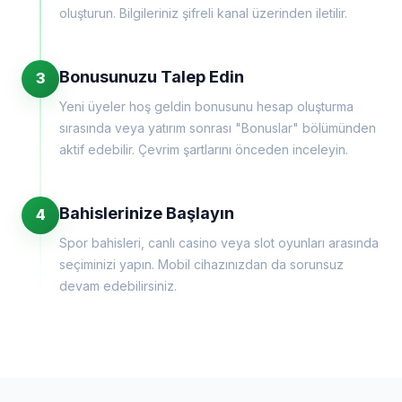
oluşturun. Bilgileriniz şifreli kanal üzerinden iletilir.
Bonusunuzu Talep Edin
3
Yeni üyeler hoş geldin bonusunu hesap oluşturma
sırasında veya yatırım sonrası "Bonuslar" bölümünden
aktif edebilir. Çevrim şartlarını önceden inceleyin.
Bahislerinize Başlayın
4
Spor bahisleri, canlı casino veya slot oyunları arasında
seçiminizi yapın. Mobil cihazınızdan da sorunsuz
devam edebilirsiniz.