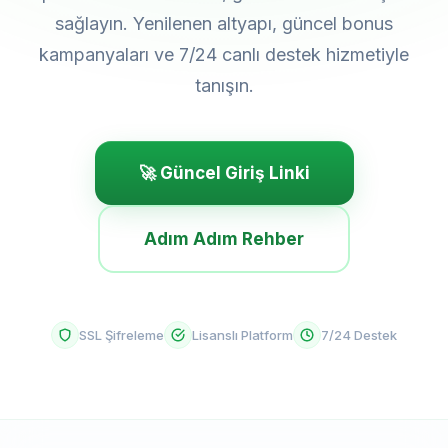
sağlayın. Yenilenen altyapı, güncel bonus
kampanyaları ve 7/24 canlı destek hizmetiyle
tanışın.
🚀 Güncel Giriş Linki
Adım Adım Rehber
SSL Şifreleme
Lisanslı Platform
7/24 Destek