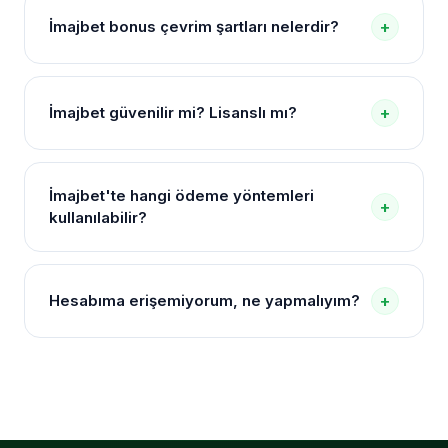
Herhangi bir uygulama indirmenize gerek yoktur.
İmajbet bonus çevrim şartları nelerdir?
+
Mobil tarayıcınızdan bu sayfadaki güncel bağlantıya
tıklayarak doğrudan mobil sürüme erişebilirsiniz. iOS
Her bonusun kendine özel çevrim şartları bulunur.
ve Android cihazlarda sorunsuz çalışır.
Genellikle bonus tutarının belirli bir katı spor
İmajbet güvenilir mi? Lisanslı mı?
+
bahislerinde veya casino oyunlarında çevrilmesi
gerekir. Detaylı koşullar site içi "Bonuslar" sayfasında
İmajbet, uluslararası oyun otoritelerine sahip lisanslı
açıkça belirtilmiştir.
bir platformdur. 256-bit SSL şifreleme, iki faktörlü
İmajbet'te hangi ödeme yöntemleri
+
doğrulama ve düzenli denetimlerle kullanıcı
kullanılabilir?
güvenliğini üst düzeyde tutar. Finansal işlemler
güvenli ödeme altyapısı üzerinden gerçekleşir.
Papara, banka havalesi, kredi kartı, Bitcoin,
Ethereum, USDT ve diğer popüler kripto paralar ile
Hesabıma erişemiyorum, ne yapmalıyım?
+
yatırım ve çekim yapılabilir. Yöntemlerin
kullanılabilirliği zaman zaman güncellenebilir, güncel
Öncelikle bu sayfadaki güncel bağlantıyı kullanmayı
listeyi site içinden kontrol edebilirsiniz.
deneyin. Adres değişmiş olabilir. Eğer bağlantı
doğruysa ve hâlâ erişim sorunu yaşıyorsanız, canlı
destek hattına bağlanarak durumunuzu bildirin.