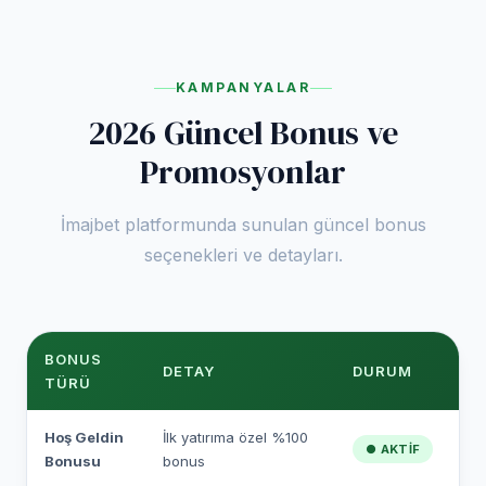
KAMPANYALAR
2026 Güncel Bonus ve
Promosyonlar
İmajbet platformunda sunulan güncel bonus
seçenekleri ve detayları.
BONUS
DETAY
DURUM
TÜRÜ
Hoş Geldin
İlk yatırıma özel %100
● AKTIF
Bonusu
bonus