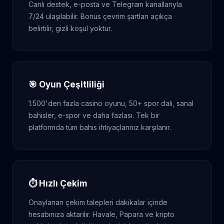
Canlı destek, e-posta ve Telegram kanallarıyla
7/24 ulaşılabilir. Bonus çevrim şartları açıkça
belirtilir, gizli koşul yoktur.
🎯 Oyun Çeşitliliği
1.500'den fazla casino oyunu, 50+ spor dalı, sanal
bahisler, e-spor ve daha fazlası. Tek bir
platformda tüm bahis ihtiyaçlarınız karşılanır.
⏱️ Hızlı Çekim
Onaylanan çekim talepleri dakikalar içinde
hesabınıza aktarılır. Havale, Papara ve kripto