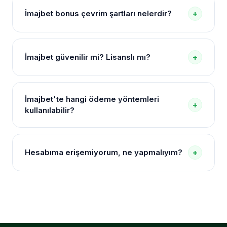
Herhangi bir uygulama indirmenize gerek yoktur.
İmajbet bonus çevrim şartları nelerdir?
+
Mobil tarayıcınızdan bu sayfadaki güncel bağlantıya
tıklayarak doğrudan mobil sürüme erişebilirsiniz. iOS
Her bonusun kendine özel çevrim şartları bulunur.
ve Android cihazlarda sorunsuz çalışır.
Genellikle bonus tutarının belirli bir katı spor
İmajbet güvenilir mi? Lisanslı mı?
+
bahislerinde veya casino oyunlarında çevrilmesi
gerekir. Detaylı koşullar site içi "Bonuslar" sayfasında
İmajbet, uluslararası oyun otoritelerine sahip lisanslı
açıkça belirtilmiştir.
bir platformdur. 256-bit SSL şifreleme, iki faktörlü
İmajbet'te hangi ödeme yöntemleri
+
doğrulama ve düzenli denetimlerle kullanıcı
kullanılabilir?
güvenliğini üst düzeyde tutar. Finansal işlemler
güvenli ödeme altyapısı üzerinden gerçekleşir.
Papara, banka havalesi, kredi kartı, Bitcoin,
Ethereum, USDT ve diğer popüler kripto paralar ile
Hesabıma erişemiyorum, ne yapmalıyım?
+
yatırım ve çekim yapılabilir. Yöntemlerin
kullanılabilirliği zaman zaman güncellenebilir, güncel
Öncelikle bu sayfadaki güncel bağlantıyı kullanmayı
listeyi site içinden kontrol edebilirsiniz.
deneyin. Adres değişmiş olabilir. Eğer bağlantı
doğruysa ve hâlâ erişim sorunu yaşıyorsanız, canlı
destek hattına bağlanarak durumunuzu bildirin.