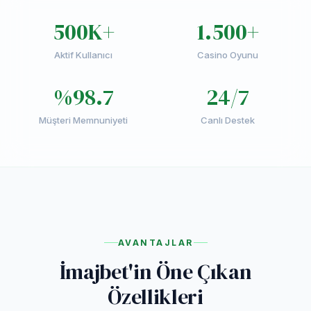
500K+
1.500+
Aktif Kullanıcı
Casino Oyunu
%98.7
24/7
Müşteri Memnuniyeti
Canlı Destek
AVANTAJLAR
İmajbet'in Öne Çıkan
Özellikleri