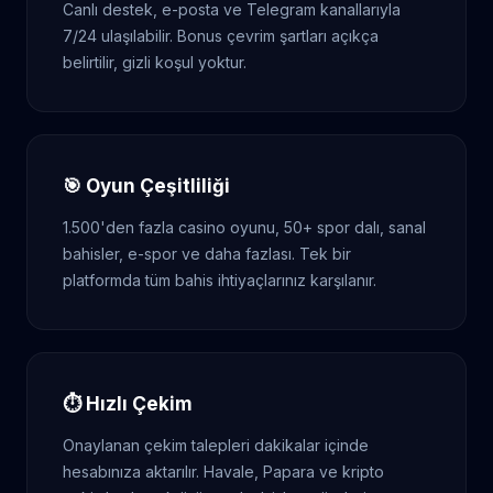
Canlı destek, e-posta ve Telegram kanallarıyla
7/24 ulaşılabilir. Bonus çevrim şartları açıkça
belirtilir, gizli koşul yoktur.
🎯 Oyun Çeşitliliği
1.500'den fazla casino oyunu, 50+ spor dalı, sanal
bahisler, e-spor ve daha fazlası. Tek bir
platformda tüm bahis ihtiyaçlarınız karşılanır.
⏱️ Hızlı Çekim
Onaylanan çekim talepleri dakikalar içinde
hesabınıza aktarılır. Havale, Papara ve kripto