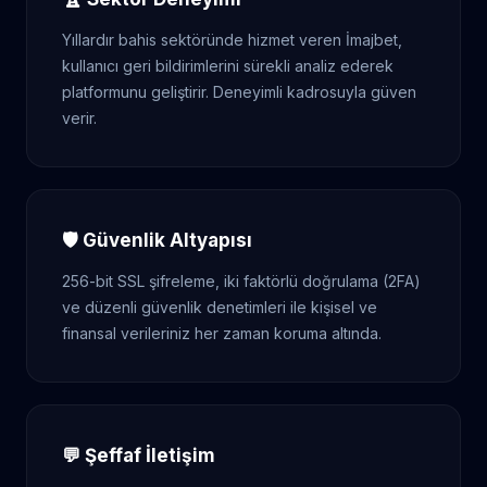
Yıllardır bahis sektöründe hizmet veren İmajbet,
kullanıcı geri bildirimlerini sürekli analiz ederek
platformunu geliştirir. Deneyimli kadrosuyla güven
verir.
🛡️ Güvenlik Altyapısı
256-bit SSL şifreleme, iki faktörlü doğrulama (2FA)
ve düzenli güvenlik denetimleri ile kişisel ve
finansal verileriniz her zaman koruma altında.
💬 Şeffaf İletişim