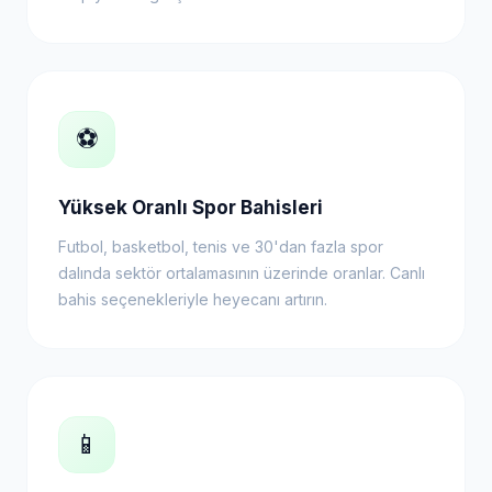
⚽
Yüksek Oranlı Spor Bahisleri
Futbol, basketbol, tenis ve 30'dan fazla spor
dalında sektör ortalamasının üzerinde oranlar. Canlı
bahis seçenekleriyle heyecanı artırın.
📱