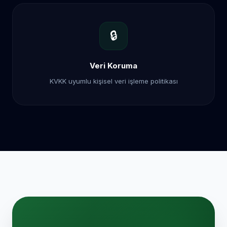
🔒
Veri Koruma
KVKK uyumlu kişisel veri işleme politikası