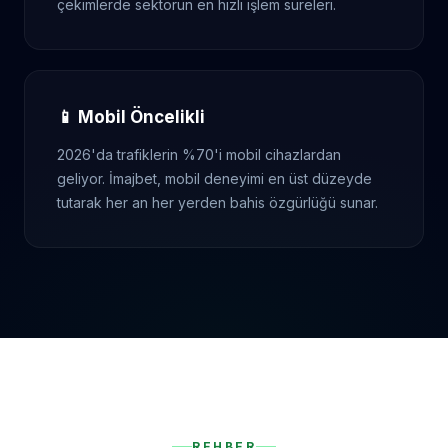
çekimlerde sektörün en hızlı işlem süreleri.
📱 Mobil Öncelikli
2026'da trafiklerin %70'i mobil cihazlardan
geliyor. İmajbet, mobil deneyimi en üst düzeyde
tutarak her an her yerden bahis özgürlüğü sunar.
REHBER