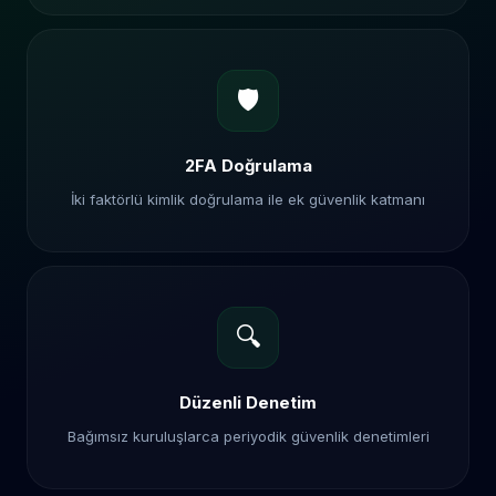
🛡️
2FA Doğrulama
İki faktörlü kimlik doğrulama ile ek güvenlik katmanı
🔍
Düzenli Denetim
Bağımsız kuruluşlarca periyodik güvenlik denetimleri