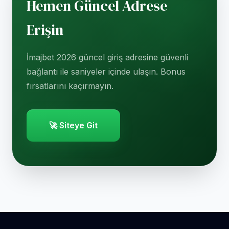
Hemen Güncel Adrese
Erişin
İmajbet 2026 güncel giriş adresine güvenli
bağlantı ile saniyeler içinde ulaşın. Bonus
fırsatlarını kaçırmayın.
🚀 Siteye Git