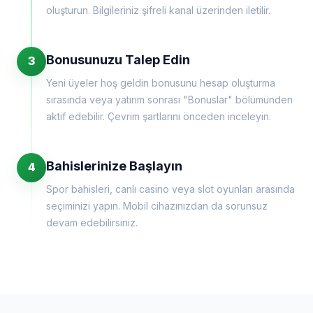
oluşturun. Bilgileriniz şifreli kanal üzerinden iletilir.
Bonusunuzu Talep Edin
3
Yeni üyeler hoş geldin bonusunu hesap oluşturma
sırasında veya yatırım sonrası "Bonuslar" bölümünden
aktif edebilir. Çevrim şartlarını önceden inceleyin.
Bahislerinize Başlayın
4
Spor bahisleri, canlı casino veya slot oyunları arasında
seçiminizi yapın. Mobil cihazınızdan da sorunsuz
devam edebilirsiniz.