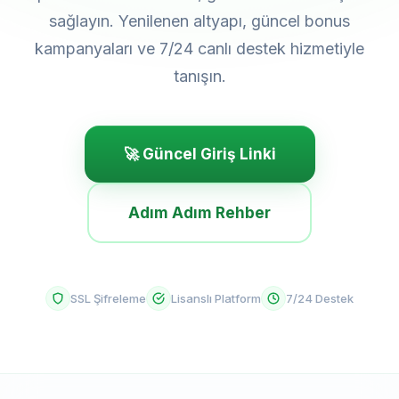
sağlayın. Yenilenen altyapı, güncel bonus
kampanyaları ve 7/24 canlı destek hizmetiyle
tanışın.
🚀 Güncel Giriş Linki
Adım Adım Rehber
SSL Şifreleme
Lisanslı Platform
7/24 Destek