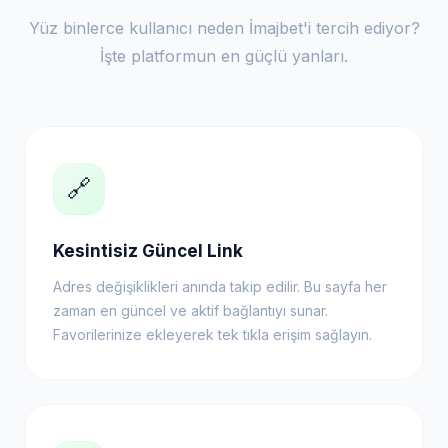
Yüz binlerce kullanıcı neden İmajbet'i tercih ediyor?
İşte platformun en güçlü yanları.
🔗
Kesintisiz Güncel Link
Adres değişiklikleri anında takip edilir. Bu sayfa her
zaman en güncel ve aktif bağlantıyı sunar.
Favorilerinize ekleyerek tek tıkla erişim sağlayın.