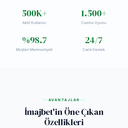
500K+
1.500+
Aktif Kullanıcı
Casino Oyunu
%98.7
24/7
Müşteri Memnuniyeti
Canlı Destek
AVANTAJLAR
İmajbet'in Öne Çıkan
Özellikleri