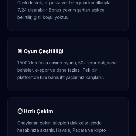
Canlı destek, e-posta ve Telegram kanallarıyla
7/24 ulaşılabilir. Bonus çevrim şartları açıkça
belirtilir, gizli koşul yoktur.
🎯 Oyun Çeşitliliği
1.500'den fazla casino oyunu, 50+ spor dalı, sanal
bahisler, e-spor ve daha fazlası. Tek bir
platformda tüm bahis ihtiyaçlarınız karşılanır.
⏱️ Hızlı Çekim
Onaylanan çekim talepleri dakikalar içinde
hesabınıza aktarılır. Havale, Papara ve kripto