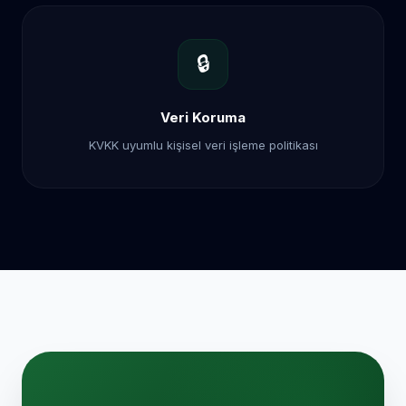
🔒
Veri Koruma
KVKK uyumlu kişisel veri işleme politikası