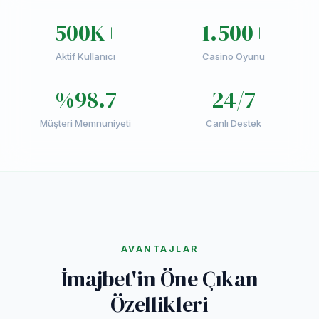
500K+
1.500+
Aktif Kullanıcı
Casino Oyunu
%98.7
24/7
Müşteri Memnuniyeti
Canlı Destek
AVANTAJLAR
İmajbet'in Öne Çıkan
Özellikleri