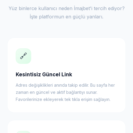
Yüz binlerce kullanıcı neden İmajbet'i tercih ediyor?
İşte platformun en güçlü yanları.
🔗
Kesintisiz Güncel Link
Adres değişiklikleri anında takip edilir. Bu sayfa her
zaman en güncel ve aktif bağlantıyı sunar.
Favorilerinize ekleyerek tek tıkla erişim sağlayın.