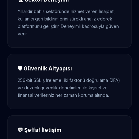
Yıllardır bahis sektöründe hizmet veren İmajbet,
kullanıcı geri bildirimlerini sürekli analiz ederek
platformunu geliştirir. Deneyimli kadrosuyla güven
verir.
🛡️ Güvenlik Altyapısı
256-bit SSL şifreleme, iki faktörlü doğrulama (2FA)
ve düzenli güvenlik denetimleri ile kişisel ve
finansal verileriniz her zaman koruma altında.
💬 Şeffaf İletişim