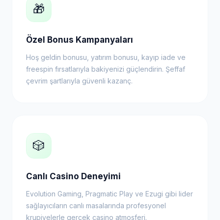
🎁
Özel Bonus Kampanyaları
Hoş geldin bonusu, yatırım bonusu, kayıp iade ve
freespin fırsatlarıyla bakiyenizi güçlendirin. Şeffaf
çevrim şartlarıyla güvenli kazanç.
🎲
Canlı Casino Deneyimi
Evolution Gaming, Pragmatic Play ve Ezugi gibi lider
sağlayıcıların canlı masalarında profesyonel
krupiyelerle gerçek casino atmosferi.