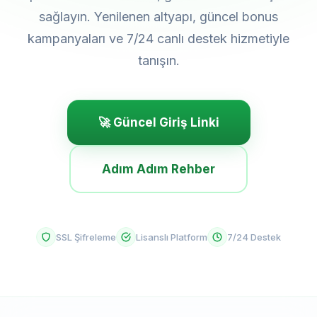
sağlayın. Yenilenen altyapı, güncel bonus
kampanyaları ve 7/24 canlı destek hizmetiyle
tanışın.
🚀 Güncel Giriş Linki
Adım Adım Rehber
SSL Şifreleme
Lisanslı Platform
7/24 Destek