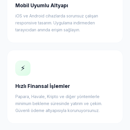
Mobil Uyumlu Altyapı
iOS ve Android cihazlarda sorunsuz çalışan
responsive tasarım. Uygulama indirmeden
tarayıcıdan anında erişim sağlayın.
⚡
Hızlı Finansal İşlemler
Papara, Havale, Kripto ve diğer yöntemlerle
minimum bekleme süresinde yatırım ve çekim.
Güvenli ödeme altyapısıyla korunuyorsunuz.