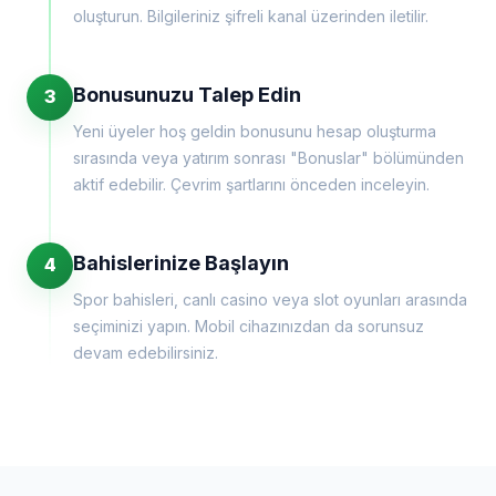
oluşturun. Bilgileriniz şifreli kanal üzerinden iletilir.
Bonusunuzu Talep Edin
3
Yeni üyeler hoş geldin bonusunu hesap oluşturma
sırasında veya yatırım sonrası "Bonuslar" bölümünden
aktif edebilir. Çevrim şartlarını önceden inceleyin.
Bahislerinize Başlayın
4
Spor bahisleri, canlı casino veya slot oyunları arasında
seçiminizi yapın. Mobil cihazınızdan da sorunsuz
devam edebilirsiniz.