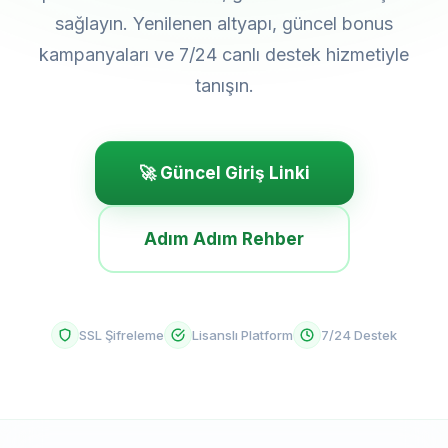
sağlayın. Yenilenen altyapı, güncel bonus
kampanyaları ve 7/24 canlı destek hizmetiyle
tanışın.
🚀 Güncel Giriş Linki
Adım Adım Rehber
SSL Şifreleme
Lisanslı Platform
7/24 Destek