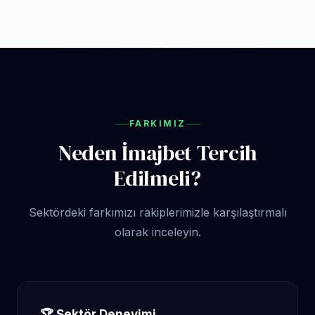
FARKIMIZ
Neden İmajbet Tercih
Edilmeli?
Sektördeki farkımızı rakiplerimizle karşılaştırmalı
olarak inceleyin.
🏆 Sektör Deneyimi