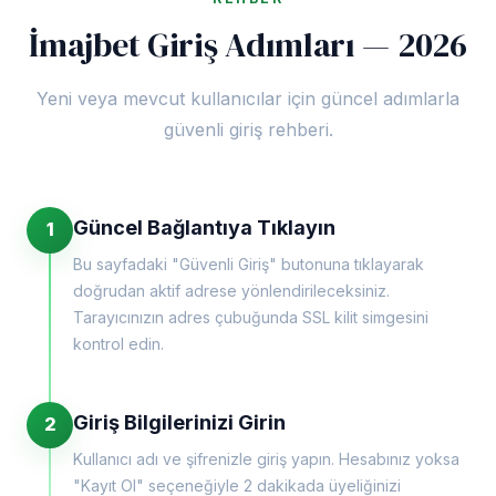
İmajbet Giriş Adımları — 2026
Yeni veya mevcut kullanıcılar için güncel adımlarla
güvenli giriş rehberi.
Güncel Bağlantıya Tıklayın
1
Bu sayfadaki "Güvenli Giriş" butonuna tıklayarak
doğrudan aktif adrese yönlendirileceksiniz.
Tarayıcınızın adres çubuğunda SSL kilit simgesini
kontrol edin.
Giriş Bilgilerinizi Girin
2
Kullanıcı adı ve şifrenizle giriş yapın. Hesabınız yoksa
"Kayıt Ol" seçeneğiyle 2 dakikada üyeliğinizi