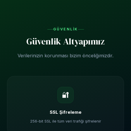
Şifrenizi unuttuysanız "Şifremi Unuttum" seçeneğiyle
sıfırlayabilirsiniz.
GÜVENLIK
Güvenlik Altyapımız
Verilerinizin korunması bizim önceliğimizdir.
🔐
SSL Şifreleme
256-bit SSL ile tüm veri trafiği şifrelenir