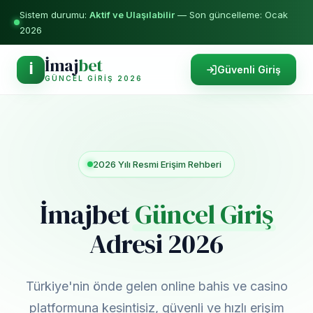
Sistem durumu:
Aktif ve Ulaşılabilir
— Son güncelleme: Ocak
2026
İmaj
bet
İ
Güvenli Giriş
GÜNCEL GIRIŞ 2026
2026 Yılı Resmi Erişim Rehberi
İmajbet
Güncel Giriş
Adresi 2026
Türkiye'nin önde gelen online bahis ve casino
platformuna kesintisiz, güvenli ve hızlı erişim