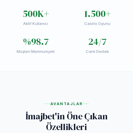
500K+
1.500+
Aktif Kullanıcı
Casino Oyunu
%98.7
24/7
Müşteri Memnuniyeti
Canlı Destek
AVANTAJLAR
İmajbet'in Öne Çıkan
Özellikleri