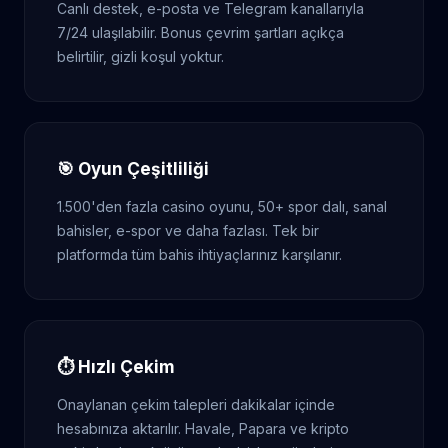
Canlı destek, e-posta ve Telegram kanallarıyla
7/24 ulaşılabilir. Bonus çevrim şartları açıkça
belirtilir, gizli koşul yoktur.
🎯 Oyun Çeşitliliği
1.500'den fazla casino oyunu, 50+ spor dalı, sanal
bahisler, e-spor ve daha fazlası. Tek bir
platformda tüm bahis ihtiyaçlarınız karşılanır.
⏱️ Hızlı Çekim
Onaylanan çekim talepleri dakikalar içinde
hesabınıza aktarılır. Havale, Papara ve kripto