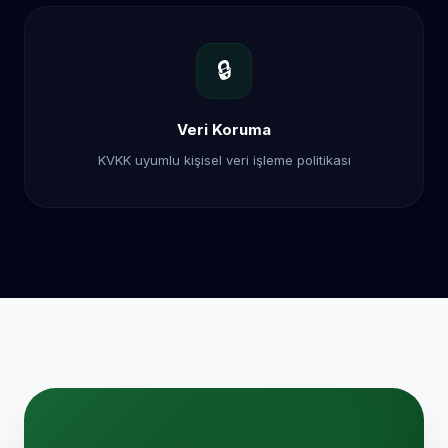
🔒
Veri Koruma
KVKK uyumlu kişisel veri işleme politikası