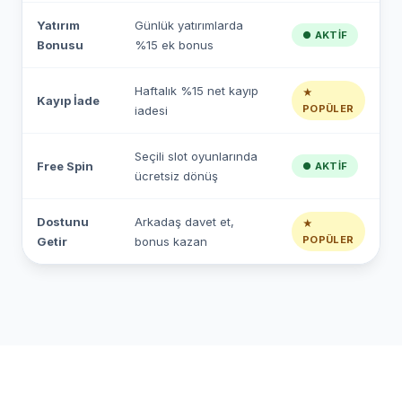
Yatırım
Günlük yatırımlarda
● AKTIF
Bonusu
%15 ek bonus
Haftalık %15 net kayıp
★
Kayıp İade
POPÜLER
iadesi
Seçili slot oyunlarında
Free Spin
● AKTIF
ücretsiz dönüş
Dostunu
Arkadaş davet et,
★
POPÜLER
Getir
bonus kazan