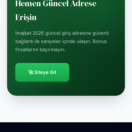
Hemen Güncel Adrese
Erişin
İmajbet 2026 güncel giriş adresine güvenli
bağlantı ile saniyeler içinde ulaşın. Bonus
fırsatlarını kaçırmayın.
🚀 Siteye Git