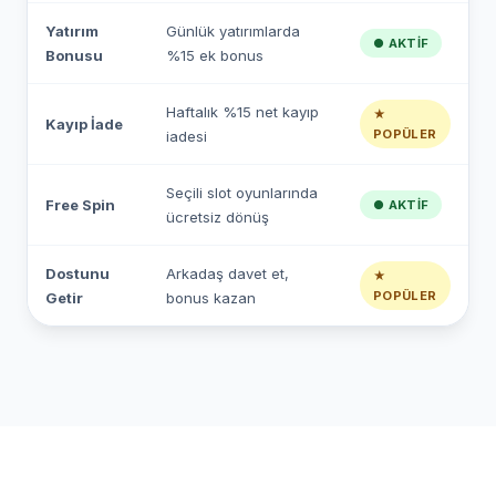
Yatırım
Günlük yatırımlarda
● AKTIF
Bonusu
%15 ek bonus
Haftalık %15 net kayıp
★
Kayıp İade
POPÜLER
iadesi
Seçili slot oyunlarında
Free Spin
● AKTIF
ücretsiz dönüş
Dostunu
Arkadaş davet et,
★
POPÜLER
Getir
bonus kazan