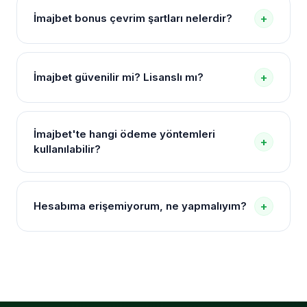
Herhangi bir uygulama indirmenize gerek yoktur.
İmajbet bonus çevrim şartları nelerdir?
+
Mobil tarayıcınızdan bu sayfadaki güncel bağlantıya
tıklayarak doğrudan mobil sürüme erişebilirsiniz. iOS
Her bonusun kendine özel çevrim şartları bulunur.
ve Android cihazlarda sorunsuz çalışır.
Genellikle bonus tutarının belirli bir katı spor
İmajbet güvenilir mi? Lisanslı mı?
+
bahislerinde veya casino oyunlarında çevrilmesi
gerekir. Detaylı koşullar site içi "Bonuslar" sayfasında
İmajbet, uluslararası oyun otoritelerine sahip lisanslı
açıkça belirtilmiştir.
bir platformdur. 256-bit SSL şifreleme, iki faktörlü
İmajbet'te hangi ödeme yöntemleri
+
doğrulama ve düzenli denetimlerle kullanıcı
kullanılabilir?
güvenliğini üst düzeyde tutar. Finansal işlemler
güvenli ödeme altyapısı üzerinden gerçekleşir.
Papara, banka havalesi, kredi kartı, Bitcoin,
Ethereum, USDT ve diğer popüler kripto paralar ile
Hesabıma erişemiyorum, ne yapmalıyım?
+
yatırım ve çekim yapılabilir. Yöntemlerin
kullanılabilirliği zaman zaman güncellenebilir, güncel
Öncelikle bu sayfadaki güncel bağlantıyı kullanmayı
listeyi site içinden kontrol edebilirsiniz.
deneyin. Adres değişmiş olabilir. Eğer bağlantı
doğruysa ve hâlâ erişim sorunu yaşıyorsanız, canlı
destek hattına bağlanarak durumunuzu bildirin.