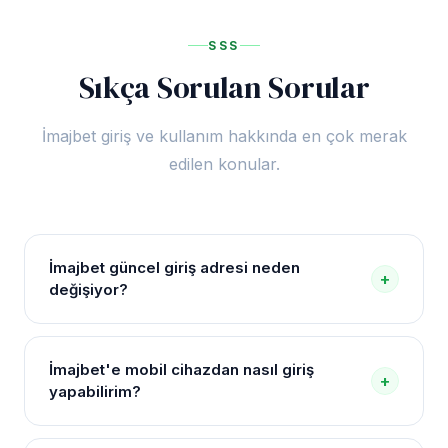
SSS
Sıkça Sorulan Sorular
İmajbet giriş ve kullanım hakkında en çok merak
edilen konular.
İmajbet güncel giriş adresi neden
+
değişiyor?
Türkiye'deki yasal düzenlemeler gereği online bahis
platformlarına zaman zaman erişim kısıtlamaları
İmajbet'e mobil cihazdan nasıl giriş
+
uygulanmaktadır. İmajbet, bu kısıtlamaları aşmak için
yapabilirim?
adresini günceller. Kullanıcılar bu sayfa aracılığıyla
her zaman en güncel adrese ulaşabilir.
İmajbet tamamen mobil uyumlu bir altyapıya sahiptir.