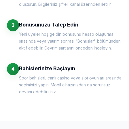
oluşturun. Bilgileriniz şifreli kanal üzerinden iletilir.
Bonusunuzu Talep Edin
3
Yeni üyeler hoş geldin bonusunu hesap oluşturma
sırasında veya yatırım sonrası "Bonuslar" bölümünden
aktif edebilir. Çevrim şartlarını önceden inceleyin.
Bahislerinize Başlayın
4
Spor bahisleri, canlı casino veya slot oyunları arasında
seçiminizi yapın. Mobil cihazınızdan da sorunsuz
devam edebilirsiniz.