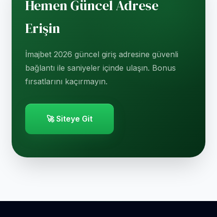
Hemen Güncel Adrese
Erişin
İmajbet 2026 güncel giriş adresine güvenli
bağlantı ile saniyeler içinde ulaşın. Bonus
fırsatlarını kaçırmayın.
🚀 Siteye Git