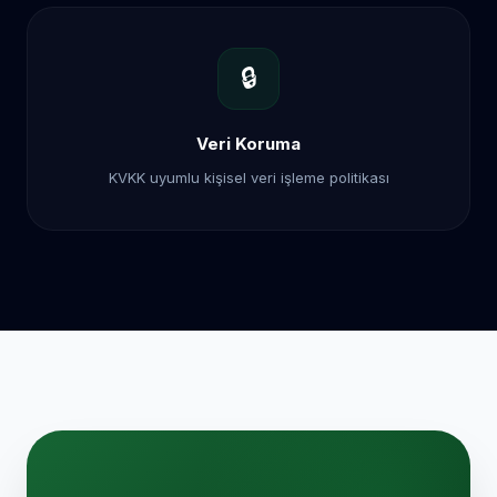
🔒
Veri Koruma
KVKK uyumlu kişisel veri işleme politikası