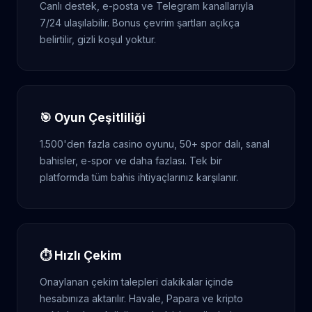
Canlı destek, e-posta ve Telegram kanallarıyla
7/24 ulaşılabilir. Bonus çevrim şartları açıkça
belirtilir, gizli koşul yoktur.
🎯 Oyun Çeşitliliği
1.500'den fazla casino oyunu, 50+ spor dalı, sanal
bahisler, e-spor ve daha fazlası. Tek bir
platformda tüm bahis ihtiyaçlarınız karşılanır.
⏱️ Hızlı Çekim
Onaylanan çekim talepleri dakikalar içinde
hesabınıza aktarılır. Havale, Papara ve kripto