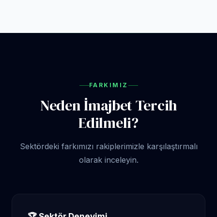
FARKIMIZ
Neden İmajbet Tercih
Edilmeli?
Sektördeki farkımızı rakiplerimizle karşılaştırmalı
olarak inceleyin.
🏆 Sektör Deneyimi