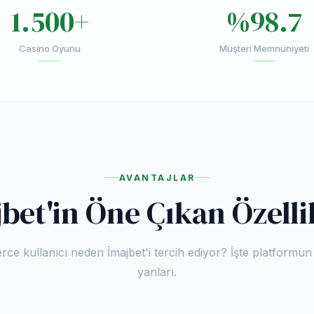
1.500+
%98.7
Casino Oyunu
Müşteri Memnuniyeti
AVANTAJLAR
bet'in Öne Çıkan Özelli
rce kullanıcı neden İmajbet'i tercih ediyor? İşte platformu
yanları.