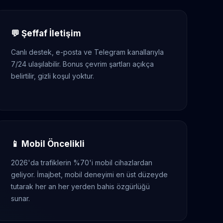
💬 Şeffaf İletişim
Canlı destek, e-posta ve Telegram kanallarıyla
7/24 ulaşılabilir. Bonus çevrim şartları açıkça
belirtilir, gizli koşul yoktur.
📱 Mobil Öncelikli
2026'da trafiklerin %70'i mobil cihazlardan
geliyor. İmajbet, mobil deneyimi en üst düzeyde
tutarak her an her yerden bahis özgürlüğü
sunar.