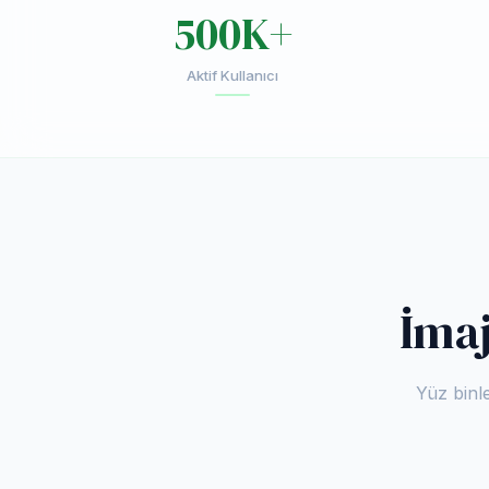
500K+
Aktif Kullanıcı
İmaj
Yüz binle