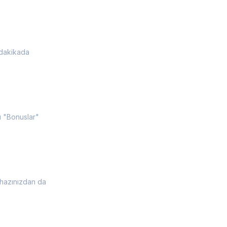
 dakikada
ı "Bonuslar"
cihazınızdan da