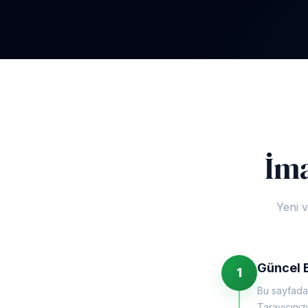
İma
Yeni v
Güncel B
1
Bu sayfadak
Tarayıcınız