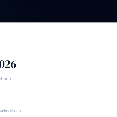
2026
ehberi.
rileceksiniz.