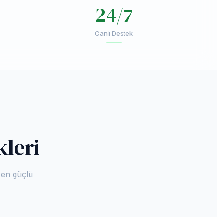
24/7
Canlı Destek
kleri
n en güçlü