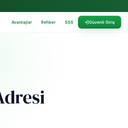
Avantajlar
Rehber
SSS
Güvenli Giriş
dresi