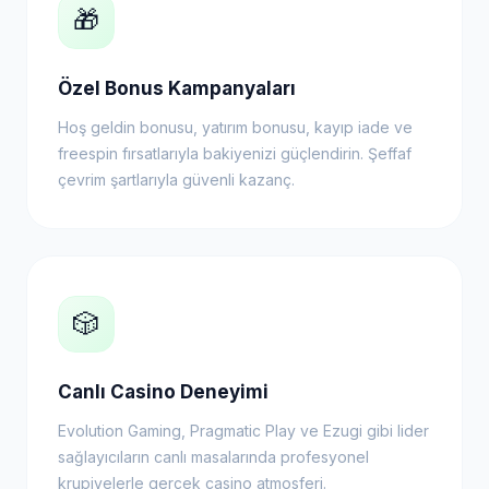
🎁
Özel Bonus Kampanyaları
Hoş geldin bonusu, yatırım bonusu, kayıp iade ve
freespin fırsatlarıyla bakiyenizi güçlendirin. Şeffaf
çevrim şartlarıyla güvenli kazanç.
🎲
Canlı Casino Deneyimi
Evolution Gaming, Pragmatic Play ve Ezugi gibi lider
sağlayıcıların canlı masalarında profesyonel
krupiyelerle gerçek casino atmosferi.