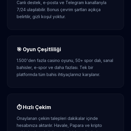
Canlı destek, e-posta ve Telegram kanallarıyla
7/24 ulaşılabilir. Bonus çevrim şartları açıkça
belirtilir, gizli koşul yoktur.
🎯 Oyun Çeşitliliği
1.500'den fazla casino oyunu, 50+ spor dalı, sanal
bahisler, e-spor ve daha fazlası. Tek bir
platformda tüm bahis ihtiyaçlarınız karşılanır.
⏱️ Hızlı Çekim
Onaylanan çekim talepleri dakikalar içinde
hesabınıza aktarılır. Havale, Papara ve kripto