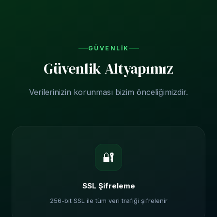
Şifrenizi unuttuysanız "Şifremi Unuttum" seçeneğiyle
sıfırlayabilirsiniz.
GÜVENLIK
Güvenlik Altyapımız
Verilerinizin korunması bizim önceliğimizdir.
🔐
SSL Şifreleme
256-bit SSL ile tüm veri trafiği şifrelenir