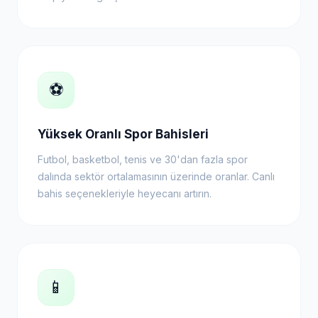
⚽
Yüksek Oranlı Spor Bahisleri
Futbol, basketbol, tenis ve 30'dan fazla spor
dalında sektör ortalamasının üzerinde oranlar. Canlı
bahis seçenekleriyle heyecanı artırın.
📱