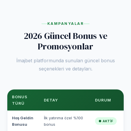
KAMPANYALAR
2026 Güncel Bonus ve
Promosyonlar
İmajbet platformunda sunulan güncel bonus
seçenekleri ve detayları.
BONUS
DETAY
DURUM
TÜRÜ
Hoş Geldin
İlk yatırıma özel %100
● AKTIF
Bonusu
bonus