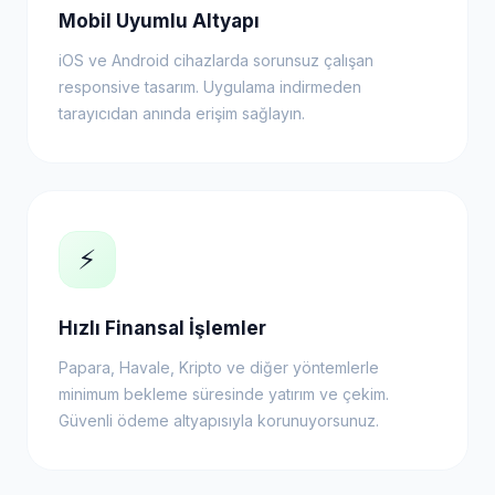
Mobil Uyumlu Altyapı
iOS ve Android cihazlarda sorunsuz çalışan
responsive tasarım. Uygulama indirmeden
tarayıcıdan anında erişim sağlayın.
⚡
Hızlı Finansal İşlemler
Papara, Havale, Kripto ve diğer yöntemlerle
minimum bekleme süresinde yatırım ve çekim.
Güvenli ödeme altyapısıyla korunuyorsunuz.