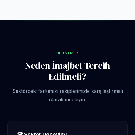
FARKIMIZ
Neden İmajbet Tercih
Edilmeli?
Sektördeki farkımızı rakiplerimizle karşılaştırmalı
olarak inceleyin.
🏆 Sektör Deneyimi