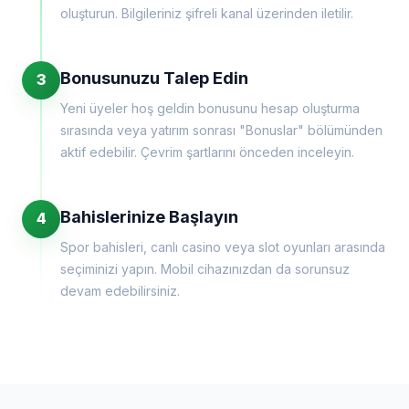
oluşturun. Bilgileriniz şifreli kanal üzerinden iletilir.
Bonusunuzu Talep Edin
3
Yeni üyeler hoş geldin bonusunu hesap oluşturma
sırasında veya yatırım sonrası "Bonuslar" bölümünden
aktif edebilir. Çevrim şartlarını önceden inceleyin.
Bahislerinize Başlayın
4
Spor bahisleri, canlı casino veya slot oyunları arasında
seçiminizi yapın. Mobil cihazınızdan da sorunsuz
devam edebilirsiniz.