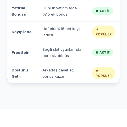
Yatırım
Günlük yatırımlarda
● AKTIF
Bonusu
%15 ek bonus
Haftalık %15 net kayıp
★
Kayıp İade
POPÜLER
iadesi
Seçili slot oyunlarında
Free Spin
● AKTIF
ücretsiz dönüş
Dostunu
Arkadaş davet et,
★
POPÜLER
Getir
bonus kazan