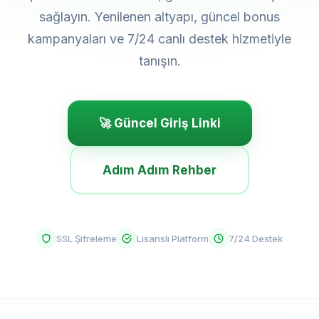
sağlayın. Yenilenen altyapı, güncel bonus
kampanyaları ve 7/24 canlı destek hizmetiyle
tanışın.
🚀 Güncel Giriş Linki
Adım Adım Rehber
SSL Şifreleme
Lisanslı Platform
7/24 Destek