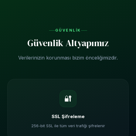
Şifrenizi unuttuysanız "Şifremi Unuttum" seçeneğiyle
sıfırlayabilirsiniz.
GÜVENLIK
Güvenlik Altyapımız
Verilerinizin korunması bizim önceliğimizdir.
🔐
SSL Şifreleme
256-bit SSL ile tüm veri trafiği şifrelenir