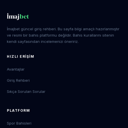
İmaj
bet
İmajbet güncel giriş rehberi. Bu sayfa bilgi amaçlı hazırlanmıştır
ve resmi bir bahis platformu değildir. Bahis kurallarını sitenin
kendi sayfasından incelemenizi öneririz.
HIZLI ERIŞIM
Avantajlar
Giriş Rehberi
Sıkça Sorulan Sorular
PLATFORM
Spor Bahisleri