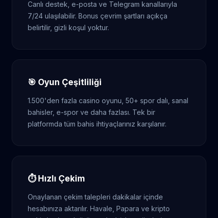
Canlı destek, e-posta ve Telegram kanallarıyla
7/24 ulaşılabilir. Bonus çevrim şartları açıkça
belirtilir, gizli koşul yoktur.
🎯 Oyun Çeşitliliği
1.500'den fazla casino oyunu, 50+ spor dalı, sanal
bahisler, e-spor ve daha fazlası. Tek bir
platformda tüm bahis ihtiyaçlarınız karşılanır.
⏱️ Hızlı Çekim
Onaylanan çekim talepleri dakikalar içinde
hesabınıza aktarılır. Havale, Papara ve kripto