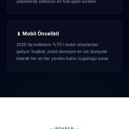
çekimlerde sektörün en hızlı işlem süreleri.
📱 Mobil Öncelikli
2026'da trafiklerin %70'i mobil cihazlardan
geliyor. İmajbet, mobil deneyimi en üst düzeyde
tutarak her an her yerden bahis özgürlüğü sunar.
REHBER