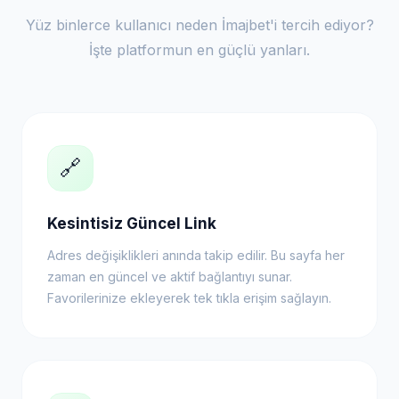
Yüz binlerce kullanıcı neden İmajbet'i tercih ediyor?
İşte platformun en güçlü yanları.
🔗
Kesintisiz Güncel Link
Adres değişiklikleri anında takip edilir. Bu sayfa her
zaman en güncel ve aktif bağlantıyı sunar.
Favorilerinize ekleyerek tek tıkla erişim sağlayın.