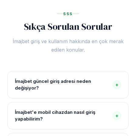
SSS
Sıkça Sorulan Sorular
İmajbet giriş ve kullanım hakkında en çok merak
edilen konular.
İmajbet güncel giriş adresi neden
+
değişiyor?
Türkiye'deki yasal düzenlemeler gereği online bahis
platformlarına zaman zaman erişim kısıtlamaları
İmajbet'e mobil cihazdan nasıl giriş
+
uygulanmaktadır. İmajbet, bu kısıtlamaları aşmak için
yapabilirim?
adresini günceller. Kullanıcılar bu sayfa aracılığıyla
her zaman en güncel adrese ulaşabilir.
İmajbet tamamen mobil uyumlu bir altyapıya sahiptir.