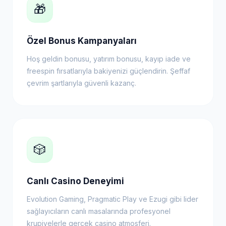
🎁
Özel Bonus Kampanyaları
Hoş geldin bonusu, yatırım bonusu, kayıp iade ve
freespin fırsatlarıyla bakiyenizi güçlendirin. Şeffaf
çevrim şartlarıyla güvenli kazanç.
🎲
Canlı Casino Deneyimi
Evolution Gaming, Pragmatic Play ve Ezugi gibi lider
sağlayıcıların canlı masalarında profesyonel
krupiyelerle gerçek casino atmosferi.