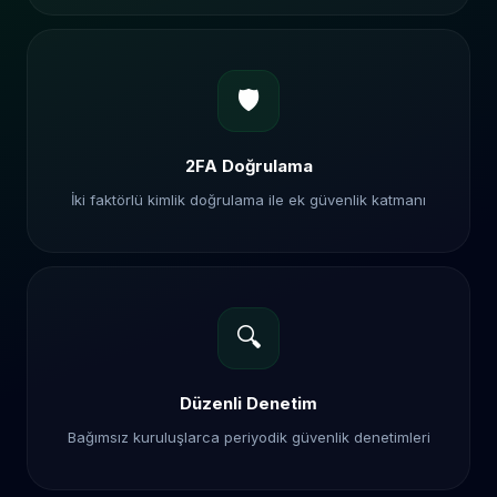
🛡️
2FA Doğrulama
İki faktörlü kimlik doğrulama ile ek güvenlik katmanı
🔍
Düzenli Denetim
Bağımsız kuruluşlarca periyodik güvenlik denetimleri