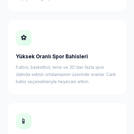
⚽
Yüksek Oranlı Spor Bahisleri
Futbol, basketbol, tenis ve 30'dan fazla spor
dalında sektör ortalamasının üzerinde oranlar. Canlı
bahis seçenekleriyle heyecanı artırın.
📱