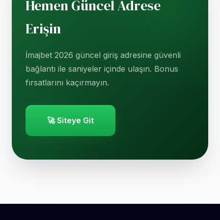
Hemen Güncel Adrese
Erişin
İmajbet 2026 güncel giriş adresine güvenli
bağlantı ile saniyeler içinde ulaşın. Bonus
fırsatlarını kaçırmayın.
🚀 Siteye Git