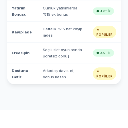
Yatırım
Günlük yatırımlarda
● AKTIF
Bonusu
%15 ek bonus
Haftalık %15 net kayıp
★
Kayıp İade
POPÜLER
iadesi
Seçili slot oyunlarında
Free Spin
● AKTIF
ücretsiz dönüş
Dostunu
Arkadaş davet et,
★
POPÜLER
Getir
bonus kazan