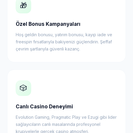
🎁
Özel Bonus Kampanyaları
Hoş geldin bonusu, yatırım bonusu, kayıp iade ve
freespin fırsatlarıyla bakiyenizi güçlendirin. Şeffaf
çevrim şartlarıyla güvenli kazanç.
🎲
Canlı Casino Deneyimi
Evolution Gaming, Pragmatic Play ve Ezugi gibi lider
sağlayıcıların canlı masalarında profesyonel
krupiyelerle gerçek casino atmosferi.