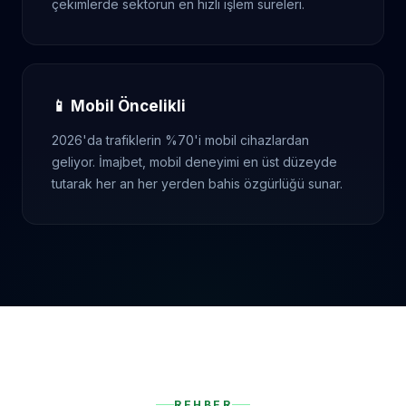
çekimlerde sektörün en hızlı işlem süreleri.
📱 Mobil Öncelikli
2026'da trafiklerin %70'i mobil cihazlardan
geliyor. İmajbet, mobil deneyimi en üst düzeyde
tutarak her an her yerden bahis özgürlüğü sunar.
REHBER