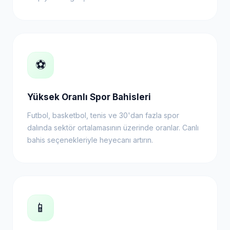
⚽
Yüksek Oranlı Spor Bahisleri
Futbol, basketbol, tenis ve 30'dan fazla spor
dalında sektör ortalamasının üzerinde oranlar. Canlı
bahis seçenekleriyle heyecanı artırın.
📱