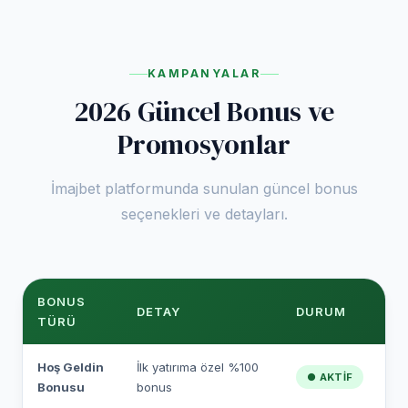
KAMPANYALAR
2026 Güncel Bonus ve
Promosyonlar
İmajbet platformunda sunulan güncel bonus
seçenekleri ve detayları.
BONUS
DETAY
DURUM
TÜRÜ
Hoş Geldin
İlk yatırıma özel %100
● AKTIF
Bonusu
bonus