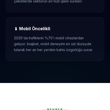
çekimlerde sektörün en hızlı işlem süreleri.
📱 Mobil Öncelikli
2026'da trafiklerin %70'i mobil cihazlardan
geliyor. İmajbet, mobil deneyimi en üst düzeyde
tutarak her an her yerden bahis özgürlüğü sunar.
REHBER