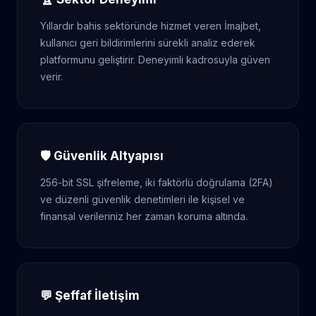
Yıllardır bahis sektöründe hizmet veren İmajbet,
kullanıcı geri bildirimlerini sürekli analiz ederek
platformunu geliştirir. Deneyimli kadrosuyla güven
verir.
🛡️ Güvenlik Altyapısı
256-bit SSL şifreleme, iki faktörlü doğrulama (2FA)
ve düzenli güvenlik denetimleri ile kişisel ve
finansal verileriniz her zaman koruma altında.
💬 Şeffaf İletişim