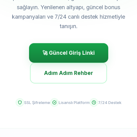
sağlayın. Yenilenen altyapı, güncel bonus
kampanyaları ve 7/24 canlı destek hizmetiyle
tanışın.
🚀 Güncel Giriş Linki
Adım Adım Rehber
SSL Şifreleme
Lisanslı Platform
7/24 Destek