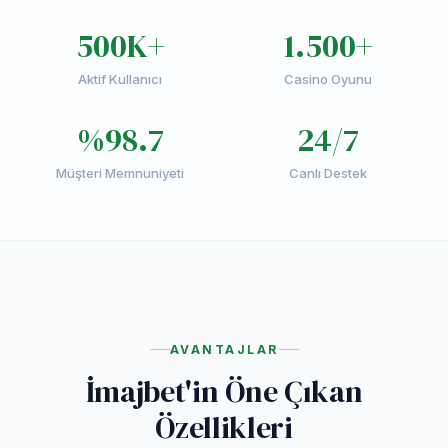
500K+
1.500+
Aktif Kullanıcı
Casino Oyunu
%98.7
24/7
Müşteri Memnuniyeti
Canlı Destek
AVANTAJLAR
İmajbet'in Öne Çıkan
Özellikleri