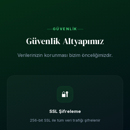
Şifrenizi unuttuysanız "Şifremi Unuttum" seçeneğiyle
sıfırlayabilirsiniz.
GÜVENLIK
Güvenlik Altyapımız
Verilerinizin korunması bizim önceliğimizdir.
🔐
SSL Şifreleme
256-bit SSL ile tüm veri trafiği şifrelenir