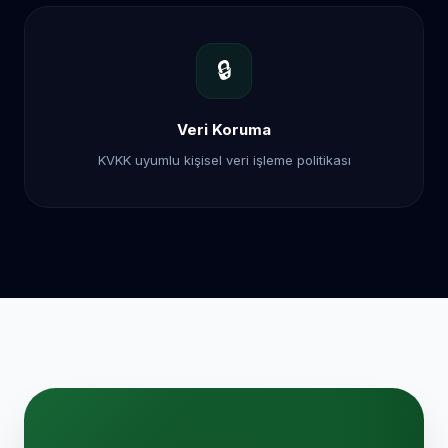
🔒
Veri Koruma
KVKK uyumlu kişisel veri işleme politikası