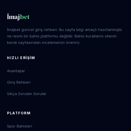
İmaj
bet
İmajbet güncel giriş rehberi. Bu sayfa bilgi amaçlı hazırlanmıştır
ve resmi bir bahis platformu değildir. Bahis kurallarını sitenin
kendi sayfasından incelemenizi öneririz.
HIZLI ERIŞIM
Avantajlar
Giriş Rehberi
Sıkça Sorulan Sorular
PLATFORM
Spor Bahisleri