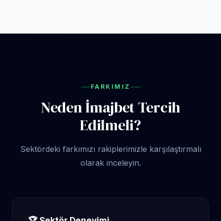
FARKIMIZ
Neden İmajbet Tercih
Edilmeli?
Sektördeki farkımızı rakiplerimizle karşılaştırmalı
olarak inceleyin.
🏆 Sektör Deneyimi