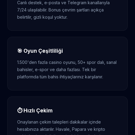
Canlı destek, e-posta ve Telegram kanallarıyla
7/24 ulaşılabilir. Bonus çevrim şartları açıkça
belirtilir, gizli koşul yoktur.
🎯 Oyun Çeşitliliği
1.500'den fazla casino oyunu, 50+ spor dalı, sanal
bahisler, e-spor ve daha fazlası. Tek bir
platformda tüm bahis ihtiyaçlarınız karşılanır.
⏱️ Hızlı Çekim
Onaylanan çekim talepleri dakikalar içinde
hesabınıza aktarılır. Havale, Papara ve kripto