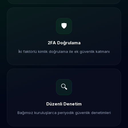
🛡️
2FA Doğrulama
İki faktörlü kimlik doğrulama ile ek güvenlik katmanı
🔍
Düzenli Denetim
Bağımsız kuruluşlarca periyodik güvenlik denetimleri