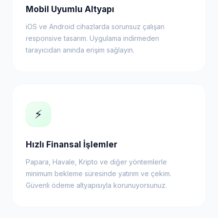
Mobil Uyumlu Altyapı
iOS ve Android cihazlarda sorunsuz çalışan
responsive tasarım. Uygulama indirmeden
tarayıcıdan anında erişim sağlayın.
⚡
Hızlı Finansal İşlemler
Papara, Havale, Kripto ve diğer yöntemlerle
minimum bekleme süresinde yatırım ve çekim.
Güvenli ödeme altyapısıyla korunuyorsunuz.