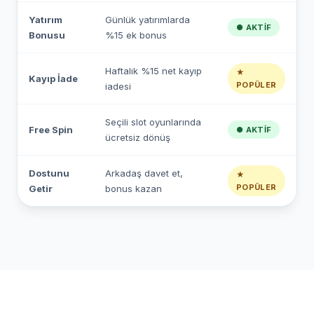
Yatırım
Günlük yatırımlarda
● AKTIF
Bonusu
%15 ek bonus
Haftalık %15 net kayıp
★
Kayıp İade
POPÜLER
iadesi
Seçili slot oyunlarında
Free Spin
● AKTIF
ücretsiz dönüş
Dostunu
Arkadaş davet et,
★
POPÜLER
Getir
bonus kazan