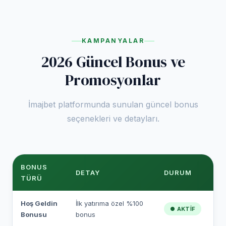
KAMPANYALAR
2026 Güncel Bonus ve
Promosyonlar
İmajbet platformunda sunulan güncel bonus
seçenekleri ve detayları.
BONUS
DETAY
DURUM
TÜRÜ
Hoş Geldin
İlk yatırıma özel %100
● AKTIF
Bonusu
bonus