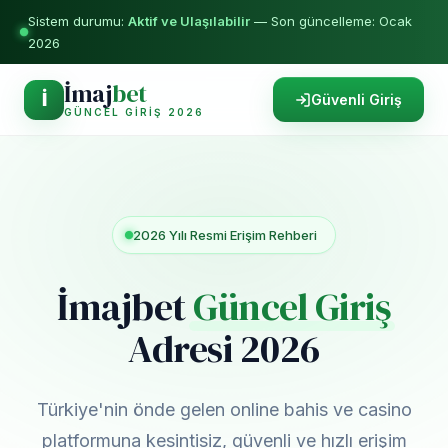
Sistem durumu:
Aktif ve Ulaşılabilir
— Son güncelleme: Ocak
2026
İmaj
bet
İ
Güvenli Giriş
GÜNCEL GIRIŞ 2026
2026 Yılı Resmi Erişim Rehberi
İmajbet
Güncel Giriş
Adresi 2026
Türkiye'nin önde gelen online bahis ve casino
platformuna kesintisiz, güvenli ve hızlı erişim