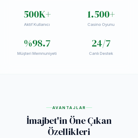
500K+
1.500+
Aktif Kullanıcı
Casino Oyunu
%98.7
24/7
Müşteri Memnuniyeti
Canlı Destek
AVANTAJLAR
İmajbet'in Öne Çıkan
Özellikleri