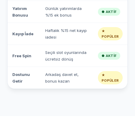
Yatırım
Günlük yatırımlarda
● AKTIF
Bonusu
%15 ek bonus
Haftalık %15 net kayıp
★
Kayıp İade
POPÜLER
iadesi
Seçili slot oyunlarında
Free Spin
● AKTIF
ücretsiz dönüş
Dostunu
Arkadaş davet et,
★
POPÜLER
Getir
bonus kazan