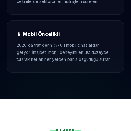
çekimlerde sektörün en hızlı işlem süreleri.
📱 Mobil Öncelikli
2026'da trafiklerin %70'i mobil cihazlardan
geliyor. İmajbet, mobil deneyimi en üst düzeyde
tutarak her an her yerden bahis özgürlüğü sunar.
REHBER