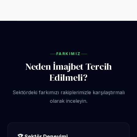
FARKIMIZ
Neden İmajbet Tercih
Edilmeli?
Sektördeki farkımızı rakiplerimizle karşılaştırmalı
olarak inceleyin.
🏆 Sektör Deneyimi