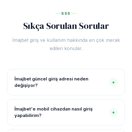
SSS
Sıkça Sorulan Sorular
İmajbet giriş ve kullanım hakkında en çok merak
edilen konular.
İmajbet güncel giriş adresi neden
+
değişiyor?
Türkiye'deki yasal düzenlemeler gereği online bahis
platformlarına zaman zaman erişim kısıtlamaları
İmajbet'e mobil cihazdan nasıl giriş
+
uygulanmaktadır. İmajbet, bu kısıtlamaları aşmak için
yapabilirim?
adresini günceller. Kullanıcılar bu sayfa aracılığıyla
her zaman en güncel adrese ulaşabilir.
İmajbet tamamen mobil uyumlu bir altyapıya sahiptir.