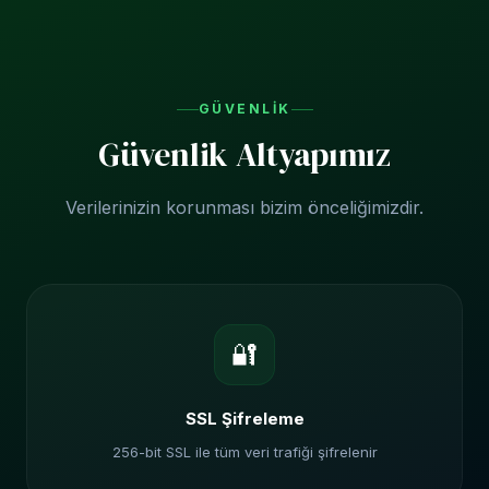
Şifrenizi unuttuysanız "Şifremi Unuttum" seçeneğiyle
sıfırlayabilirsiniz.
GÜVENLIK
Güvenlik Altyapımız
Verilerinizin korunması bizim önceliğimizdir.
🔐
SSL Şifreleme
256-bit SSL ile tüm veri trafiği şifrelenir