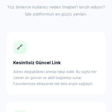
Yüz binlerce kullanıcı neden İmajbet'i tercih ediyor?
İşte platformun en güçlü yanları.
🔗
Kesintisiz Güncel Link
Adres değişiklikleri anında takip edilir. Bu sayfa her
zaman en güncel ve aktif bağlantıyı sunar.
Favorilerinize ekleyerek tek tıkla erişim sağlayın.