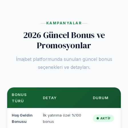
KAMPANYALAR
2026 Güncel Bonus ve
Promosyonlar
İmajbet platformunda sunulan güncel bonus
seçenekleri ve detayları.
BONUS
DETAY
DURUM
TÜRÜ
Hoş Geldin
İlk yatırıma özel %100
● AKTIF
Bonusu
bonus