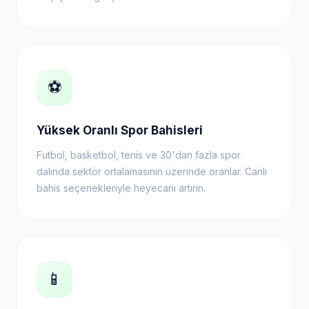
⚽
Yüksek Oranlı Spor Bahisleri
Futbol, basketbol, tenis ve 30'dan fazla spor
dalında sektör ortalamasının üzerinde oranlar. Canlı
bahis seçenekleriyle heyecanı artırın.
📱