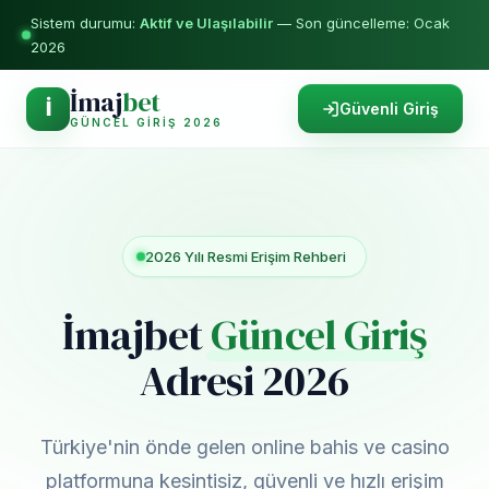
Sistem durumu:
Aktif ve Ulaşılabilir
— Son güncelleme: Ocak
2026
İmaj
bet
İ
Güvenli Giriş
GÜNCEL GIRIŞ 2026
2026 Yılı Resmi Erişim Rehberi
İmajbet
Güncel Giriş
Adresi 2026
Türkiye'nin önde gelen online bahis ve casino
platformuna kesintisiz, güvenli ve hızlı erişim