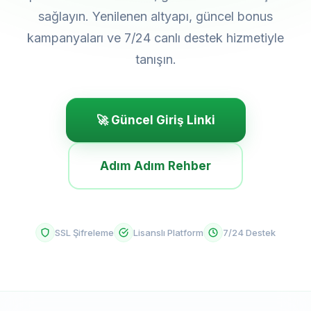
sağlayın. Yenilenen altyapı, güncel bonus
kampanyaları ve 7/24 canlı destek hizmetiyle
tanışın.
🚀 Güncel Giriş Linki
Adım Adım Rehber
SSL Şifreleme
Lisanslı Platform
7/24 Destek