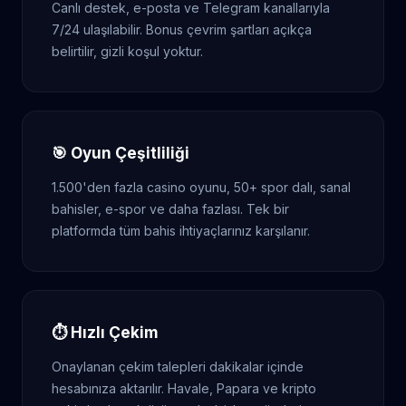
Canlı destek, e-posta ve Telegram kanallarıyla
7/24 ulaşılabilir. Bonus çevrim şartları açıkça
belirtilir, gizli koşul yoktur.
🎯 Oyun Çeşitliliği
1.500'den fazla casino oyunu, 50+ spor dalı, sanal
bahisler, e-spor ve daha fazlası. Tek bir
platformda tüm bahis ihtiyaçlarınız karşılanır.
⏱️ Hızlı Çekim
Onaylanan çekim talepleri dakikalar içinde
hesabınıza aktarılır. Havale, Papara ve kripto