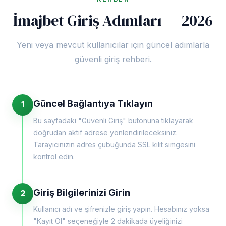
İmajbet Giriş Adımları — 2026
Yeni veya mevcut kullanıcılar için güncel adımlarla
güvenli giriş rehberi.
Güncel Bağlantıya Tıklayın
1
Bu sayfadaki "Güvenli Giriş" butonuna tıklayarak
doğrudan aktif adrese yönlendirileceksiniz.
Tarayıcınızın adres çubuğunda SSL kilit simgesini
kontrol edin.
Giriş Bilgilerinizi Girin
2
Kullanıcı adı ve şifrenizle giriş yapın. Hesabınız yoksa
"Kayıt Ol" seçeneğiyle 2 dakikada üyeliğinizi