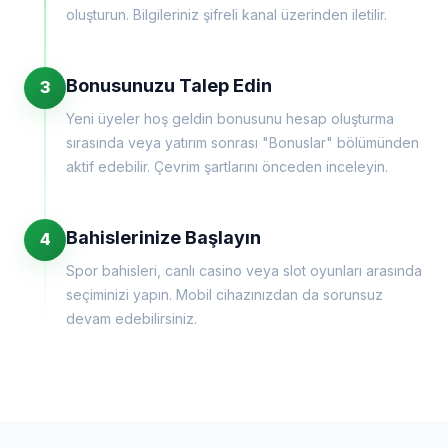
oluşturun. Bilgileriniz şifreli kanal üzerinden iletilir.
Bonusunuzu Talep Edin
3
Yeni üyeler hoş geldin bonusunu hesap oluşturma
sırasında veya yatırım sonrası "Bonuslar" bölümünden
aktif edebilir. Çevrim şartlarını önceden inceleyin.
Bahislerinize Başlayın
4
Spor bahisleri, canlı casino veya slot oyunları arasında
seçiminizi yapın. Mobil cihazınızdan da sorunsuz
devam edebilirsiniz.