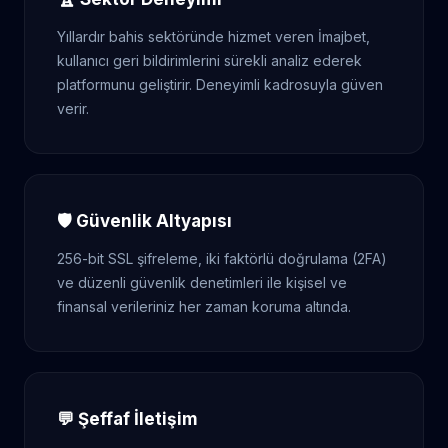
Yıllardır bahis sektöründe hizmet veren İmajbet,
kullanıcı geri bildirimlerini sürekli analiz ederek
platformunu geliştirir. Deneyimli kadrosuyla güven
verir.
🛡️ Güvenlik Altyapısı
256-bit SSL şifreleme, iki faktörlü doğrulama (2FA)
ve düzenli güvenlik denetimleri ile kişisel ve
finansal verileriniz her zaman koruma altında.
💬 Şeffaf İletişim