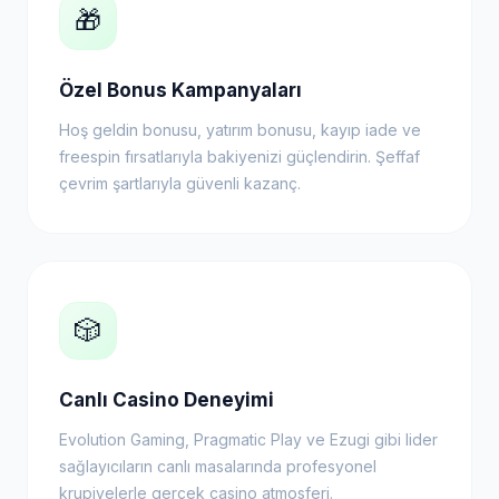
🎁
Özel Bonus Kampanyaları
Hoş geldin bonusu, yatırım bonusu, kayıp iade ve
freespin fırsatlarıyla bakiyenizi güçlendirin. Şeffaf
çevrim şartlarıyla güvenli kazanç.
🎲
Canlı Casino Deneyimi
Evolution Gaming, Pragmatic Play ve Ezugi gibi lider
sağlayıcıların canlı masalarında profesyonel
krupiyelerle gerçek casino atmosferi.