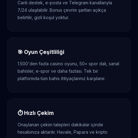
Canlı destek, e-posta ve Telegram kanallarıyla
7/24 ulaşılabilir. Bonus çevrim şartları açıkça
belirtilir, gizli koşul yoktur.
🎯 Oyun Çeşitliliği
1.500'den fazla casino oyunu, 50+ spor dalı, sanal
bahisler, e-spor ve daha fazlası. Tek bir
platformda tüm bahis ihtiyaçlarınız karşılanır.
⏱️ Hızlı Çekim
Onaylanan çekim talepleri dakikalar içinde
hesabınıza aktarılır. Havale, Papara ve kripto