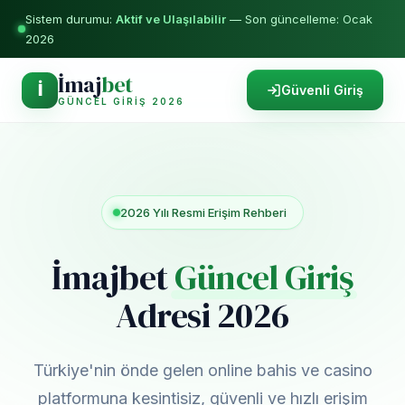
Sistem durumu:
Aktif ve Ulaşılabilir
— Son güncelleme: Ocak
2026
İmaj
bet
İ
Güvenli Giriş
GÜNCEL GIRIŞ 2026
2026 Yılı Resmi Erişim Rehberi
İmajbet
Güncel Giriş
Adresi 2026
Türkiye'nin önde gelen online bahis ve casino
platformuna kesintisiz, güvenli ve hızlı erişim