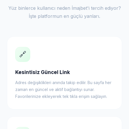
Yüz binlerce kullanıcı neden İmajbet'i tercih ediyor?
İşte platformun en güçlü yanları.
🔗
Kesintisiz Güncel Link
Adres değişiklikleri anında takip edilir. Bu sayfa her
zaman en güncel ve aktif bağlantıyı sunar.
Favorilerinize ekleyerek tek tıkla erişim sağlayın.