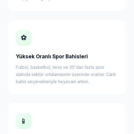
⚽
Yüksek Oranlı Spor Bahisleri
Futbol, basketbol, tenis ve 30'dan fazla spor
dalında sektör ortalamasının üzerinde oranlar. Canlı
bahis seçenekleriyle heyecanı artırın.
📱