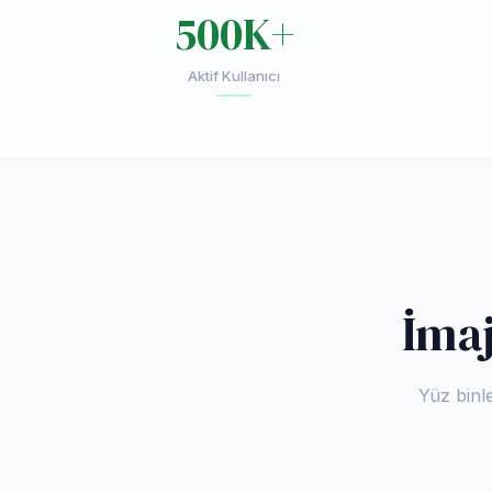
500K+
Aktif Kullanıcı
İmaj
Yüz binle