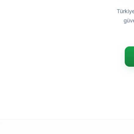
Türkiye
güve