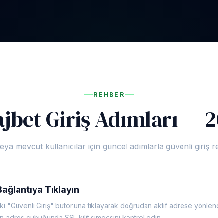
REHBER
jbet Giriş Adımları — 
eya mevcut kullanıcılar için güncel adımlarla güvenli giriş r
ağlantıya Tıklayın
i "Güvenli Giriş" butonuna tıklayarak doğrudan aktif adrese yönlendi
ın adres çubuğunda SSL kilit simgesini kontrol edin.