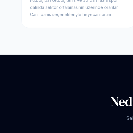
Futbol, basketbol, tenis ve 30'dan fazla spor
dalında sektör ortalamasının üzerinde oranlar.
Canlı bahis seçenekleriyle heyecanı artırın.
Ned
Sek