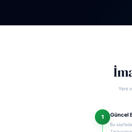
İma
Yeni v
Güncel B
1
Bu sayfadak
Tarayıcınız