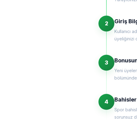
Giriş Bil
2
Kullanıcı a
üyeliğinizi o
Bonusun
3
Yeni üyele
bölümünden 
Bahisler
4
Spor bahisl
sorunsuz de