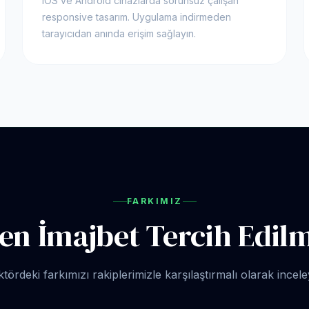
iOS ve Android cihazlarda sorunsuz çalışan
responsive tasarım. Uygulama indirmeden
tarayıcıdan anında erişim sağlayın.
FARKIMIZ
en İmajbet Tercih Edilm
tördeki farkımızı rakiplerimizle karşılaştırmalı olarak incele