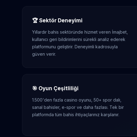
🏆 Sektör Deneyimi
Yıllardır bahis sektöründe hizmet veren İmajbet,
kullanıcı geri bildirimlerini sürekli analiz ederek
platformunu geliştirir. Deneyimli kadrosuyla
güven verir.
🎯 Oyun Çeşitliliği
1.500'den fazla casino oyunu, 50+ spor dalı,
sanal bahisler, e-spor ve daha fazlası. Tek bir
platformda tüm bahis ihtiyaçlarınız karşılanır.