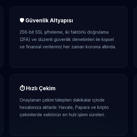
🛡️ Güvenlik Altyapısı
256-bit SSL şifreleme, iki faktörlü doğrulama
(2FA) ve düzenli güvenlik denetimleri ile kişisel
ve finansal verileriniz her zaman koruma altında.
⏱️ Hızlı Çekim
Onaylanan çekim talepleri dakikalar içinde
hesabınıza aktarılır. Havale, Papara ve kripto
çekimlerde sektörün en hızlı işlem süreleri.