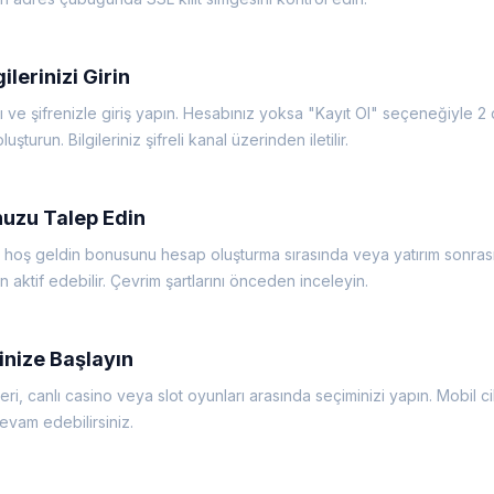
gilerinizi Girin
dı ve şifrenizle giriş yapın. Hesabınız yoksa "Kayıt Ol" seçeneğiyle 2
luşturun. Bilgileriniz şifreli kanal üzerinden iletilir.
uzu Talep Edin
r hoş geldin bonusunu hesap oluşturma sırasında veya yatırım sonras
aktif edebilir. Çevrim şartlarını önceden inceleyin.
inize Başlayın
eri, canlı casino veya slot oyunları arasında seçiminizi yapın. Mobil 
vam edebilirsiniz.