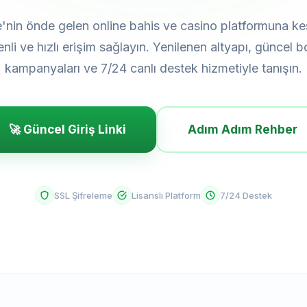
'nin önde gelen online bahis ve casino platformuna kes
nli ve hızlı erişim sağlayın. Yenilenen altyapı, güncel 
kampanyaları ve 7/24 canlı destek hizmetiyle tanışın.
🚀 Güncel Giriş Linki
Adım Adım Rehber
SSL Şifreleme
Lisanslı Platform
7/24 Destek