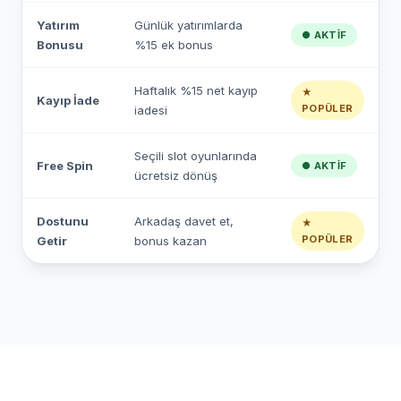
Yatırım
Günlük yatırımlarda
● AKTIF
Bonusu
%15 ek bonus
Haftalık %15 net kayıp
★
Kayıp İade
POPÜLER
iadesi
Seçili slot oyunlarında
Free Spin
● AKTIF
ücretsiz dönüş
Dostunu
Arkadaş davet et,
★
POPÜLER
Getir
bonus kazan