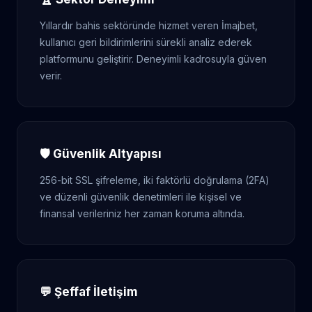
Yıllardır bahis sektöründe hizmet veren İmajbet,
kullanıcı geri bildirimlerini sürekli analiz ederek
platformunu geliştirir. Deneyimli kadrosuyla güven
verir.
🛡️ Güvenlik Altyapısı
256-bit SSL şifreleme, iki faktörlü doğrulama (2FA)
ve düzenli güvenlik denetimleri ile kişisel ve
finansal verileriniz her zaman koruma altında.
💬 Şeffaf İletişim