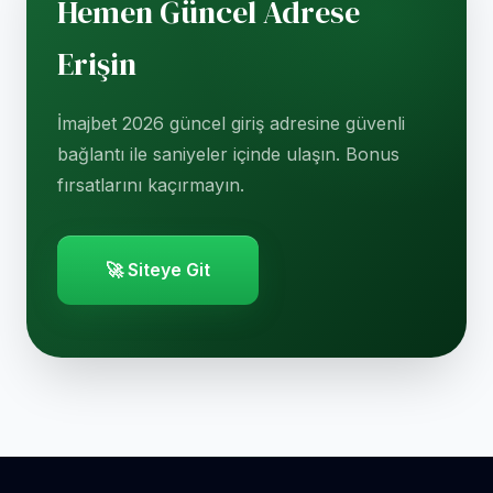
Hemen Güncel Adrese
Erişin
İmajbet 2026 güncel giriş adresine güvenli
bağlantı ile saniyeler içinde ulaşın. Bonus
fırsatlarını kaçırmayın.
🚀 Siteye Git