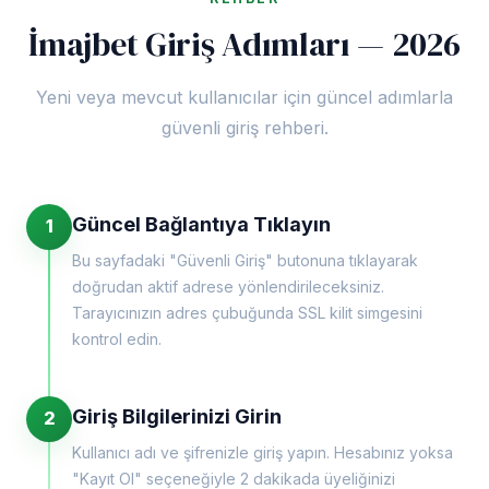
İmajbet Giriş Adımları — 2026
Yeni veya mevcut kullanıcılar için güncel adımlarla
güvenli giriş rehberi.
Güncel Bağlantıya Tıklayın
1
Bu sayfadaki "Güvenli Giriş" butonuna tıklayarak
doğrudan aktif adrese yönlendirileceksiniz.
Tarayıcınızın adres çubuğunda SSL kilit simgesini
kontrol edin.
Giriş Bilgilerinizi Girin
2
Kullanıcı adı ve şifrenizle giriş yapın. Hesabınız yoksa
"Kayıt Ol" seçeneğiyle 2 dakikada üyeliğinizi