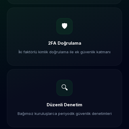
🛡️
2FA Doğrulama
İki faktörlü kimlik doğrulama ile ek güvenlik katmanı
🔍
Düzenli Denetim
Bağımsız kuruluşlarca periyodik güvenlik denetimleri