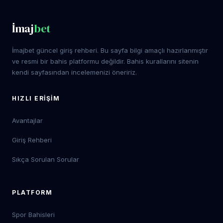
İmaj
bet
İmajbet güncel giriş rehberi. Bu sayfa bilgi amaçlı hazırlanmıştır
ve resmi bir bahis platformu değildir. Bahis kurallarını sitenin
kendi sayfasından incelemenizi öneririz.
HIZLI ERIŞIM
Avantajlar
Giriş Rehberi
Sıkça Sorulan Sorular
PLATFORM
Spor Bahisleri