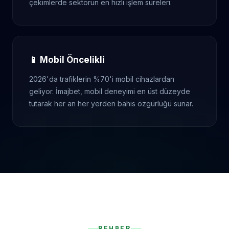
çekimlerde sektörün en hızlı işlem süreleri.
📱 Mobil Öncelikli
2026'da trafiklerin %70'i mobil cihazlardan
geliyor. İmajbet, mobil deneyimi en üst düzeyde
tutarak her an her yerden bahis özgürlüğü sunar.
REHBER