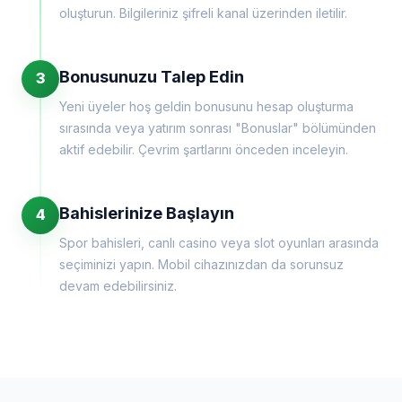
oluşturun. Bilgileriniz şifreli kanal üzerinden iletilir.
Bonusunuzu Talep Edin
3
Yeni üyeler hoş geldin bonusunu hesap oluşturma
sırasında veya yatırım sonrası "Bonuslar" bölümünden
aktif edebilir. Çevrim şartlarını önceden inceleyin.
Bahislerinize Başlayın
4
Spor bahisleri, canlı casino veya slot oyunları arasında
seçiminizi yapın. Mobil cihazınızdan da sorunsuz
devam edebilirsiniz.