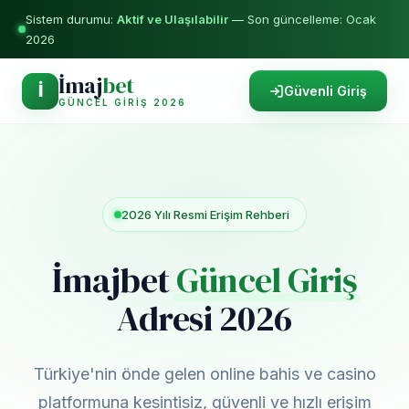
Sistem durumu:
Aktif ve Ulaşılabilir
— Son güncelleme: Ocak
2026
İmaj
bet
İ
Güvenli Giriş
GÜNCEL GIRIŞ 2026
2026 Yılı Resmi Erişim Rehberi
İmajbet
Güncel Giriş
Adresi 2026
Türkiye'nin önde gelen online bahis ve casino
platformuna kesintisiz, güvenli ve hızlı erişim