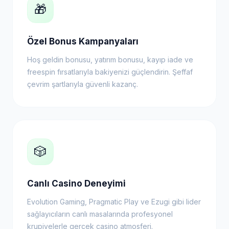
🎁
Özel Bonus Kampanyaları
Hoş geldin bonusu, yatırım bonusu, kayıp iade ve
freespin fırsatlarıyla bakiyenizi güçlendirin. Şeffaf
çevrim şartlarıyla güvenli kazanç.
🎲
Canlı Casino Deneyimi
Evolution Gaming, Pragmatic Play ve Ezugi gibi lider
sağlayıcıların canlı masalarında profesyonel
krupiyelerle gerçek casino atmosferi.