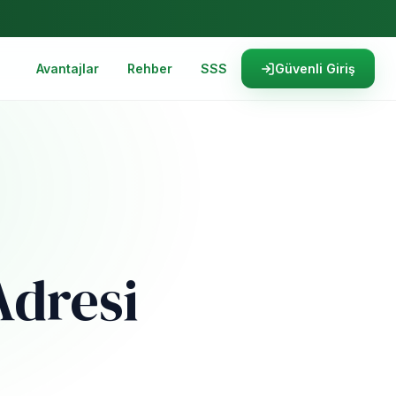
Avantajlar
Rehber
SSS
Güvenli Giriş
dresi