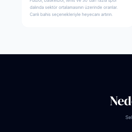
Futbol, basketbol, tenis ve 30'dan fazla spor
dalında sektör ortalamasının üzerinde oranlar.
Canlı bahis seçenekleriyle heyecanı artırın.
Ned
Sek