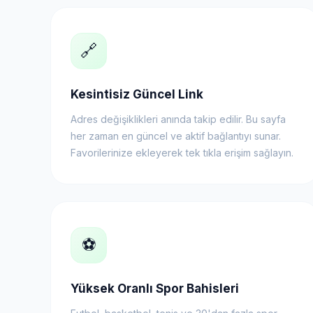
🔗
Kesintisiz Güncel Link
Adres değişiklikleri anında takip edilir. Bu sayfa
her zaman en güncel ve aktif bağlantıyı sunar.
Favorilerinize ekleyerek tek tıkla erişim sağlayın.
⚽
Yüksek Oranlı Spor Bahisleri