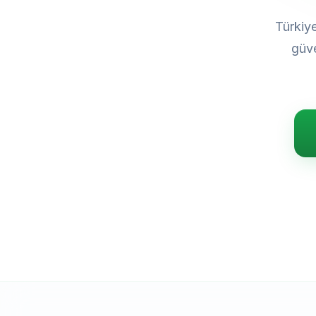
Türkiye
güve