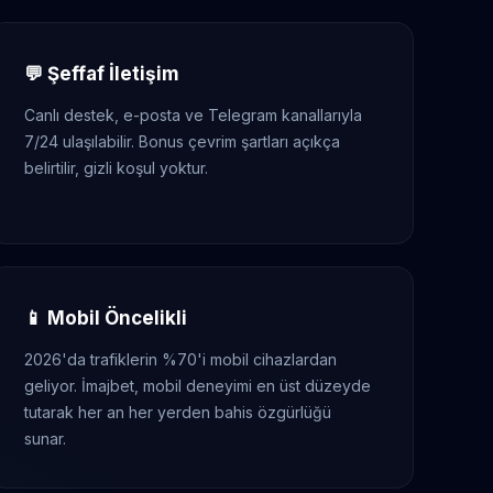
💬 Şeffaf İletişim
Canlı destek, e-posta ve Telegram kanallarıyla
7/24 ulaşılabilir. Bonus çevrim şartları açıkça
belirtilir, gizli koşul yoktur.
📱 Mobil Öncelikli
2026'da trafiklerin %70'i mobil cihazlardan
geliyor. İmajbet, mobil deneyimi en üst düzeyde
tutarak her an her yerden bahis özgürlüğü
sunar.