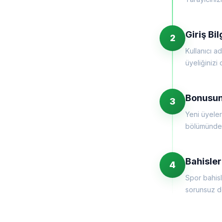
Giriş Bil
2
Kullanıcı a
üyeliğinizi o
Bonusun
3
Yeni üyele
bölümünden 
Bahisler
4
Spor bahisl
sorunsuz de