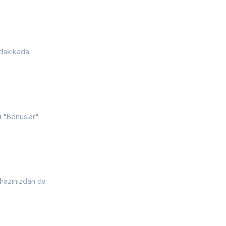
 dakikada
ı "Bonuslar"
cihazınızdan da