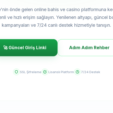
'nin önde gelen online bahis ve casino platformuna kes
nli ve hızlı erişim sağlayın. Yenilenen altyapı, güncel 
kampanyaları ve 7/24 canlı destek hizmetiyle tanışın.
🚀 Güncel Giriş Linki
Adım Adım Rehber
SSL Şifreleme
Lisanslı Platform
7/24 Destek