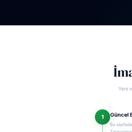
İma
Yeni v
Güncel B
1
Bu sayfadak
Tarayıcınız