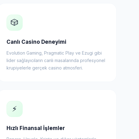
🎲
Canlı Casino Deneyimi
Evolution Gaming, Pragmatic Play ve Ezugi gibi
lider sağlayıcıların canlı masalarında profesyonel
krupiyelerle gerçek casino atmosferi.
⚡
Hızlı Finansal İşlemler