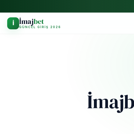
İmaj
bet
İ
GÜNCEL GIRIŞ 2026
İmaj