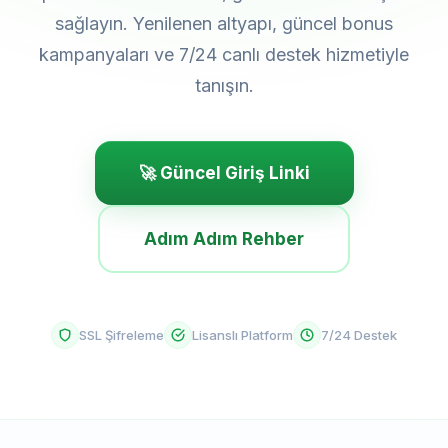
sağlayın. Yenilenen altyapı, güncel bonus
kampanyaları ve 7/24 canlı destek hizmetiyle
tanışın.
🚀 Güncel Giriş Linki
Adım Adım Rehber
SSL Şifreleme
Lisanslı Platform
7/24 Destek