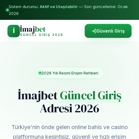
Sistem durumu:
Aktif ve Ulaşılabilir
— Son güncelleme: Ocak
2026
İmaj
bet
İ
Güvenli Giriş
GÜNCEL GIRIŞ 2026
2026 Yılı Resmi Erişim Rehberi
İmajbet
Güncel Giriş
Adresi 2026
Türkiye'nin önde gelen online bahis ve casino
platformuna kesintisiz, güvenli ve hızlı erişim