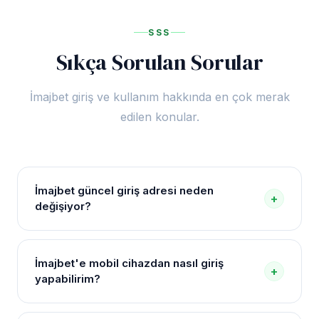
SSS
Sıkça Sorulan Sorular
İmajbet giriş ve kullanım hakkında en çok merak
edilen konular.
İmajbet güncel giriş adresi neden
+
değişiyor?
Türkiye'deki yasal düzenlemeler gereği online bahis
platformlarına zaman zaman erişim kısıtlamaları
İmajbet'e mobil cihazdan nasıl giriş
+
uygulanmaktadır. İmajbet, bu kısıtlamaları aşmak için
yapabilirim?
adresini günceller. Kullanıcılar bu sayfa aracılığıyla
her zaman en güncel adrese ulaşabilir.
İmajbet tamamen mobil uyumlu bir altyapıya sahiptir.