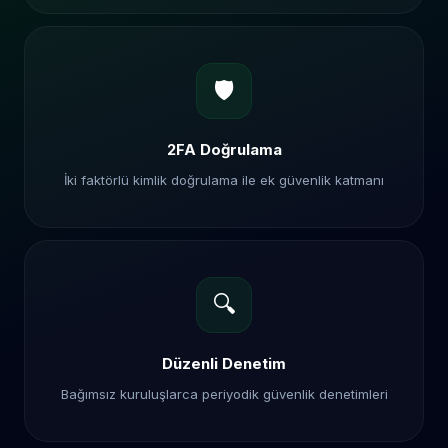
🛡️
2FA Doğrulama
İki faktörlü kimlik doğrulama ile ek güvenlik katmanı
🔍
Düzenli Denetim
Bağımsız kuruluşlarca periyodik güvenlik denetimleri