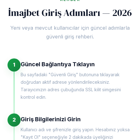
İmajbet Giriş Adımları — 2026
Yeni veya mevcut kullanıcılar için güncel adımlarla
güvenli giriş rehberi.
Güncel Bağlantıya Tıklayın
1
Bu sayfadaki "Güvenli Giriş" butonuna tıklayarak
doğrudan aktif adrese yönlendirileceksiniz.
Tarayıcınızın adres çubuğunda SSL kilit simgesini
kontrol edin.
Giriş Bilgilerinizi Girin
2
Kullanıcı adı ve şifrenizle giriş yapın. Hesabınız yoksa
"Kayıt Ol" seçeneğiyle 2 dakikada üyeliğinizi