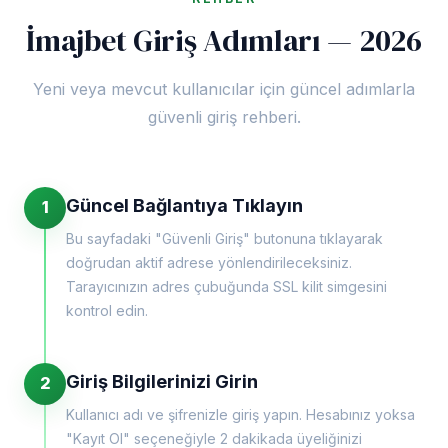
İmajbet Giriş Adımları — 2026
Yeni veya mevcut kullanıcılar için güncel adımlarla
güvenli giriş rehberi.
Güncel Bağlantıya Tıklayın
1
Bu sayfadaki "Güvenli Giriş" butonuna tıklayarak
doğrudan aktif adrese yönlendirileceksiniz.
Tarayıcınızın adres çubuğunda SSL kilit simgesini
kontrol edin.
Giriş Bilgilerinizi Girin
2
Kullanıcı adı ve şifrenizle giriş yapın. Hesabınız yoksa
"Kayıt Ol" seçeneğiyle 2 dakikada üyeliğinizi