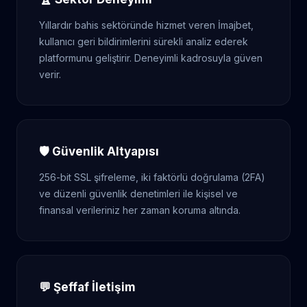
Yıllardır bahis sektöründe hizmet veren İmajbet,
kullanıcı geri bildirimlerini sürekli analiz ederek
platformunu geliştirir. Deneyimli kadrosuyla güven
verir.
🛡️ Güvenlik Altyapısı
256-bit SSL şifreleme, iki faktörlü doğrulama (2FA)
ve düzenli güvenlik denetimleri ile kişisel ve
finansal verileriniz her zaman koruma altında.
💬 Şeffaf İletişim