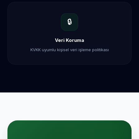
🔒
Veri Koruma
KVKK uyumlu kişisel veri işleme politikası