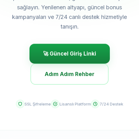
sağlayın. Yenilenen altyapı, güncel bonus
kampanyaları ve 7/24 canlı destek hizmetiyle
tanışın.
🚀 Güncel Giriş Linki
Adım Adım Rehber
SSL Şifreleme
Lisanslı Platform
7/24 Destek