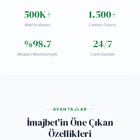
500K+
1.500+
Aktif Kullanıcı
Casino Oyunu
%98.7
24/7
Müşteri Memnuniyeti
Canlı Destek
AVANTAJLAR
İmajbet'in Öne Çıkan
Özellikleri