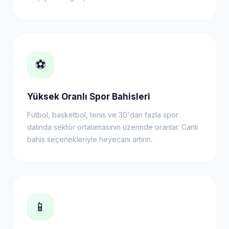
⚽
Yüksek Oranlı Spor Bahisleri
Futbol, basketbol, tenis ve 30'dan fazla spor
dalında sektör ortalamasının üzerinde oranlar. Canlı
bahis seçenekleriyle heyecanı artırın.
📱