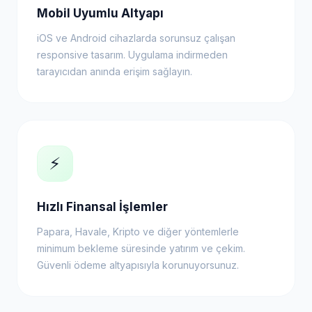
Mobil Uyumlu Altyapı
iOS ve Android cihazlarda sorunsuz çalışan
responsive tasarım. Uygulama indirmeden
tarayıcıdan anında erişim sağlayın.
⚡
Hızlı Finansal İşlemler
Papara, Havale, Kripto ve diğer yöntemlerle
minimum bekleme süresinde yatırım ve çekim.
Güvenli ödeme altyapısıyla korunuyorsunuz.