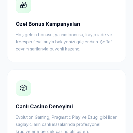
🎁
Özel Bonus Kampanyaları
Hoş geldin bonusu, yatırım bonusu, kayıp iade ve
freespin fırsatlarıyla bakiyenizi güçlendirin. Şeffaf
çevrim şartlarıyla güvenli kazanç.
🎲
Canlı Casino Deneyimi
Evolution Gaming, Pragmatic Play ve Ezugi gibi lider
sağlayıcıların canlı masalarında profesyonel
krupiyelerle gerçek casino atmosferi.