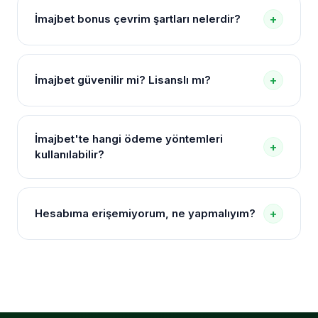
Herhangi bir uygulama indirmenize gerek yoktur.
İmajbet bonus çevrim şartları nelerdir?
+
Mobil tarayıcınızdan bu sayfadaki güncel bağlantıya
tıklayarak doğrudan mobil sürüme erişebilirsiniz. iOS
Her bonusun kendine özel çevrim şartları bulunur.
ve Android cihazlarda sorunsuz çalışır.
Genellikle bonus tutarının belirli bir katı spor
İmajbet güvenilir mi? Lisanslı mı?
+
bahislerinde veya casino oyunlarında çevrilmesi
gerekir. Detaylı koşullar site içi "Bonuslar" sayfasında
İmajbet, uluslararası oyun otoritelerine sahip lisanslı
açıkça belirtilmiştir.
bir platformdur. 256-bit SSL şifreleme, iki faktörlü
İmajbet'te hangi ödeme yöntemleri
+
doğrulama ve düzenli denetimlerle kullanıcı
kullanılabilir?
güvenliğini üst düzeyde tutar. Finansal işlemler
güvenli ödeme altyapısı üzerinden gerçekleşir.
Papara, banka havalesi, kredi kartı, Bitcoin,
Ethereum, USDT ve diğer popüler kripto paralar ile
Hesabıma erişemiyorum, ne yapmalıyım?
+
yatırım ve çekim yapılabilir. Yöntemlerin
kullanılabilirliği zaman zaman güncellenebilir, güncel
Öncelikle bu sayfadaki güncel bağlantıyı kullanmayı
listeyi site içinden kontrol edebilirsiniz.
deneyin. Adres değişmiş olabilir. Eğer bağlantı
doğruysa ve hâlâ erişim sorunu yaşıyorsanız, canlı
destek hattına bağlanarak durumunuzu bildirin.