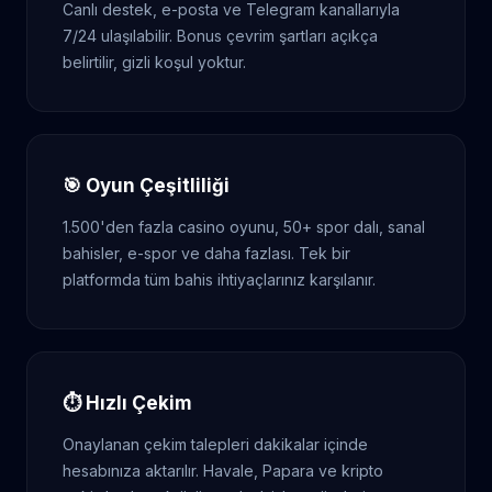
Canlı destek, e-posta ve Telegram kanallarıyla
7/24 ulaşılabilir. Bonus çevrim şartları açıkça
belirtilir, gizli koşul yoktur.
🎯 Oyun Çeşitliliği
1.500'den fazla casino oyunu, 50+ spor dalı, sanal
bahisler, e-spor ve daha fazlası. Tek bir
platformda tüm bahis ihtiyaçlarınız karşılanır.
⏱️ Hızlı Çekim
Onaylanan çekim talepleri dakikalar içinde
hesabınıza aktarılır. Havale, Papara ve kripto