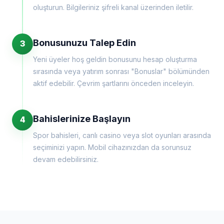
oluşturun. Bilgileriniz şifreli kanal üzerinden iletilir.
Bonusunuzu Talep Edin
3
Yeni üyeler hoş geldin bonusunu hesap oluşturma
sırasında veya yatırım sonrası "Bonuslar" bölümünden
aktif edebilir. Çevrim şartlarını önceden inceleyin.
Bahislerinize Başlayın
4
Spor bahisleri, canlı casino veya slot oyunları arasında
seçiminizi yapın. Mobil cihazınızdan da sorunsuz
devam edebilirsiniz.