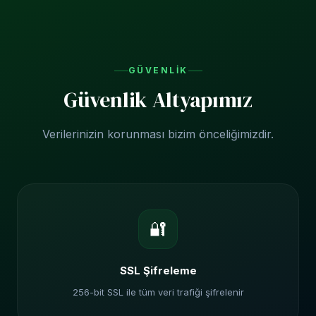
Şifrenizi unuttuysanız "Şifremi Unuttum" seçeneğiyle
sıfırlayabilirsiniz.
GÜVENLIK
Güvenlik Altyapımız
Verilerinizin korunması bizim önceliğimizdir.
🔐
SSL Şifreleme
256-bit SSL ile tüm veri trafiği şifrelenir