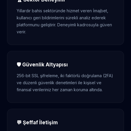
Yıllardır bahis sektöründe hizmet veren İmajbet,
kullanıcı geri bildirimlerini sürekli analiz ederek
platformunu geliştirir. Deneyimli kadrosuyla güven
verir.
🛡️ Güvenlik Altyapısı
256-bit SSL şifreleme, iki faktörlü doğrulama (2FA)
ve düzenli güvenlik denetimleri ile kişisel ve
finansal verileriniz her zaman koruma altında.
💬 Şeffaf İletişim