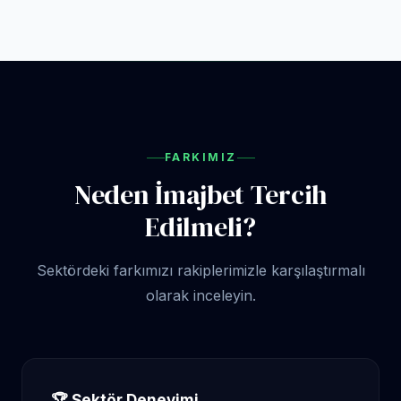
FARKIMIZ
Neden İmajbet Tercih
Edilmeli?
Sektördeki farkımızı rakiplerimizle karşılaştırmalı
olarak inceleyin.
🏆 Sektör Deneyimi