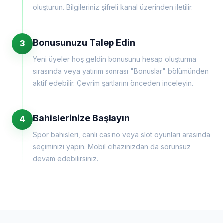
oluşturun. Bilgileriniz şifreli kanal üzerinden iletilir.
Bonusunuzu Talep Edin
3
Yeni üyeler hoş geldin bonusunu hesap oluşturma
sırasında veya yatırım sonrası "Bonuslar" bölümünden
aktif edebilir. Çevrim şartlarını önceden inceleyin.
Bahislerinize Başlayın
4
Spor bahisleri, canlı casino veya slot oyunları arasında
seçiminizi yapın. Mobil cihazınızdan da sorunsuz
devam edebilirsiniz.