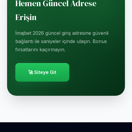
Hemen Güncel Adrese
Erişin
İmajbet 2026 güncel giriş adresine güvenli
bağlantı ile saniyeler içinde ulaşın. Bonus
fırsatlarını kaçırmayın.
🚀 Siteye Git