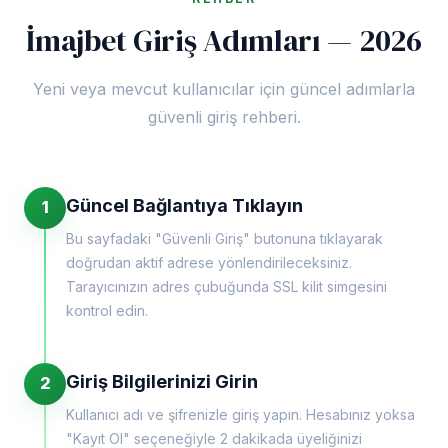
İmajbet Giriş Adımları — 2026
Yeni veya mevcut kullanıcılar için güncel adımlarla
güvenli giriş rehberi.
Güncel Bağlantıya Tıklayın
1
Bu sayfadaki "Güvenli Giriş" butonuna tıklayarak
doğrudan aktif adrese yönlendirileceksiniz.
Tarayıcınızın adres çubuğunda SSL kilit simgesini
kontrol edin.
Giriş Bilgilerinizi Girin
2
Kullanıcı adı ve şifrenizle giriş yapın. Hesabınız yoksa
"Kayıt Ol" seçeneğiyle 2 dakikada üyeliğinizi