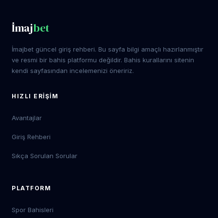
İmaj
bet
İmajbet güncel giriş rehberi. Bu sayfa bilgi amaçlı hazırlanmıştır
ve resmi bir bahis platformu değildir. Bahis kurallarını sitenin
kendi sayfasından incelemenizi öneririz.
HIZLI ERIŞIM
Avantajlar
Giriş Rehberi
Sıkça Sorulan Sorular
PLATFORM
Spor Bahisleri