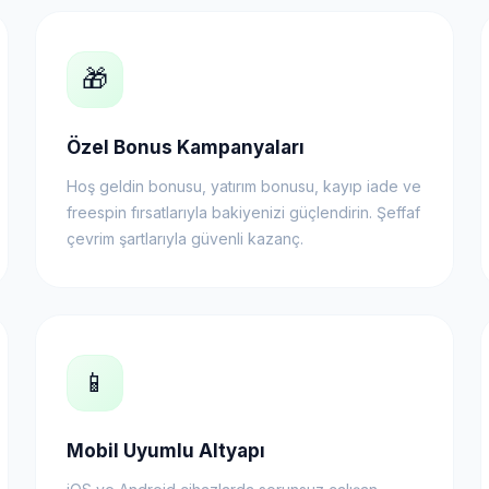
🎁
Özel Bonus Kampanyaları
Hoş geldin bonusu, yatırım bonusu, kayıp iade ve
freespin fırsatlarıyla bakiyenizi güçlendirin. Şeffaf
çevrim şartlarıyla güvenli kazanç.
📱
Mobil Uyumlu Altyapı