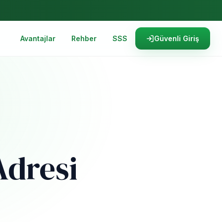
Avantajlar
Rehber
SSS
Güvenli Giriş
dresi