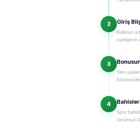
Giriş Bil
2
Kullanıcı a
üyeliğinizi o
Bonusun
3
Yeni üyele
bölümünden 
Bahisler
4
Spor bahisl
sorunsuz de