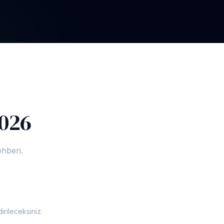
2026
ehberi.
rileceksiniz.