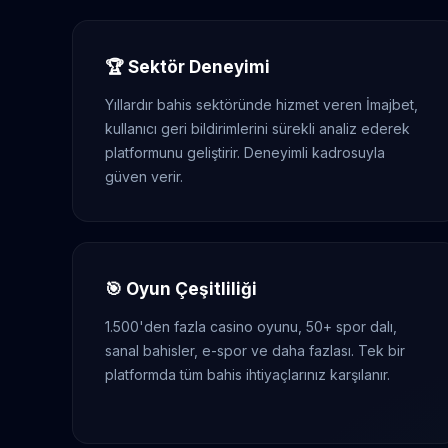
🏆 Sektör Deneyimi
Yıllardır bahis sektöründe hizmet veren İmajbet,
kullanıcı geri bildirimlerini sürekli analiz ederek
platformunu geliştirir. Deneyimli kadrosuyla
güven verir.
🎯 Oyun Çeşitliliği
1.500'den fazla casino oyunu, 50+ spor dalı,
sanal bahisler, e-spor ve daha fazlası. Tek bir
platformda tüm bahis ihtiyaçlarınız karşılanır.