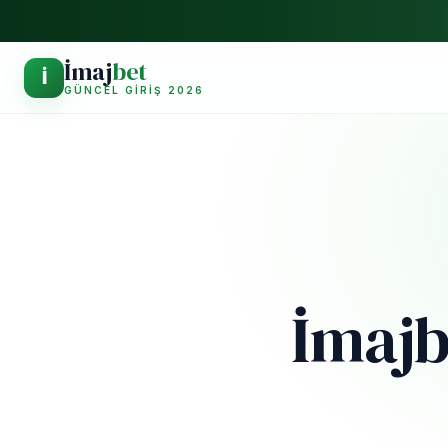
İmaj
bet
İ
GÜNCEL GIRIŞ 2026
İmaj