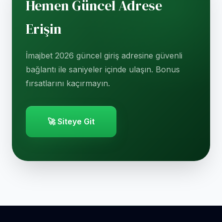
Hemen Güncel Adrese
Erişin
İmajbet 2026 güncel giriş adresine güvenli
bağlantı ile saniyeler içinde ulaşın. Bonus
fırsatlarını kaçırmayın.
🚀 Siteye Git