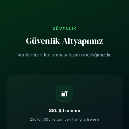
Şifrenizi unuttuysanız "Şifremi Unuttum" seçeneğiyle
sıfırlayabilirsiniz.
GÜVENLIK
Güvenlik Altyapımız
Verilerinizin korunması bizim önceliğimizdir.
🔐
SSL Şifreleme
256-bit SSL ile tüm veri trafiği şifrelenir