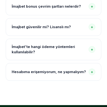
Herhangi bir uygulama indirmenize gerek yoktur.
İmajbet bonus çevrim şartları nelerdir?
+
Mobil tarayıcınızdan bu sayfadaki güncel bağlantıya
tıklayarak doğrudan mobil sürüme erişebilirsiniz. iOS
Her bonusun kendine özel çevrim şartları bulunur.
ve Android cihazlarda sorunsuz çalışır.
Genellikle bonus tutarının belirli bir katı spor
İmajbet güvenilir mi? Lisanslı mı?
+
bahislerinde veya casino oyunlarında çevrilmesi
gerekir. Detaylı koşullar site içi "Bonuslar" sayfasında
İmajbet, uluslararası oyun otoritelerine sahip lisanslı
açıkça belirtilmiştir.
bir platformdur. 256-bit SSL şifreleme, iki faktörlü
İmajbet'te hangi ödeme yöntemleri
+
doğrulama ve düzenli denetimlerle kullanıcı
kullanılabilir?
güvenliğini üst düzeyde tutar. Finansal işlemler
güvenli ödeme altyapısı üzerinden gerçekleşir.
Papara, banka havalesi, kredi kartı, Bitcoin,
Ethereum, USDT ve diğer popüler kripto paralar ile
Hesabıma erişemiyorum, ne yapmalıyım?
+
yatırım ve çekim yapılabilir. Yöntemlerin
kullanılabilirliği zaman zaman güncellenebilir, güncel
Öncelikle bu sayfadaki güncel bağlantıyı kullanmayı
listeyi site içinden kontrol edebilirsiniz.
deneyin. Adres değişmiş olabilir. Eğer bağlantı
doğruysa ve hâlâ erişim sorunu yaşıyorsanız, canlı
destek hattına bağlanarak durumunuzu bildirin.