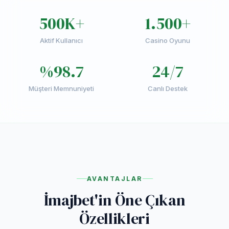
500K+
1.500+
Aktif Kullanıcı
Casino Oyunu
%98.7
24/7
Müşteri Memnuniyeti
Canlı Destek
AVANTAJLAR
İmajbet'in Öne Çıkan
Özellikleri