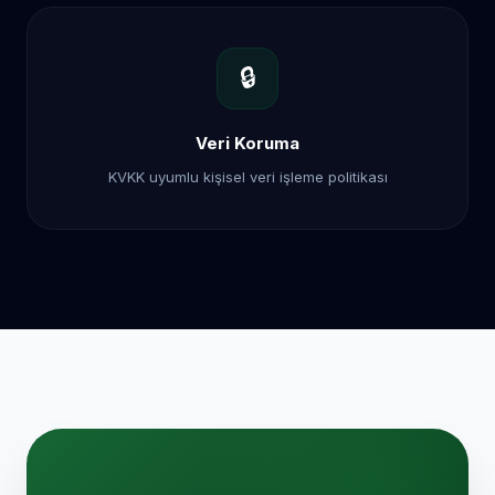
🔒
Veri Koruma
KVKK uyumlu kişisel veri işleme politikası