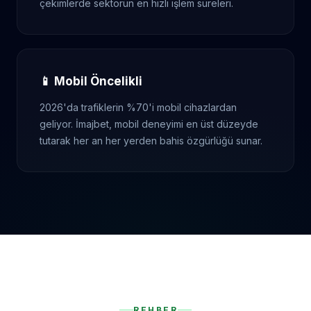
çekimlerde sektörün en hızlı işlem süreleri.
📱 Mobil Öncelikli
2026'da trafiklerin %70'i mobil cihazlardan
geliyor. İmajbet, mobil deneyimi en üst düzeyde
tutarak her an her yerden bahis özgürlüğü sunar.
REHBER