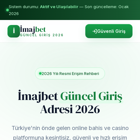
Sistem durumu:
Aktif ve Ulaşılabilir
— Son güncelleme: Ocak
2026
İmaj
bet
İ
Güvenli Giriş
GÜNCEL GIRIŞ 2026
2026 Yılı Resmi Erişim Rehberi
İmajbet
Güncel Giriş
Adresi 2026
Türkiye'nin önde gelen online bahis ve casino
platformuna kesintisiz, güvenli ve hızlı erişim