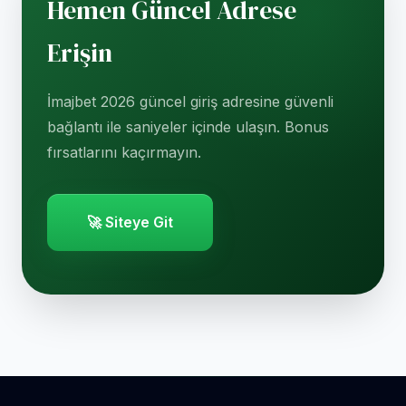
Hemen Güncel Adrese
Erişin
İmajbet 2026 güncel giriş adresine güvenli
bağlantı ile saniyeler içinde ulaşın. Bonus
fırsatlarını kaçırmayın.
🚀 Siteye Git