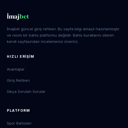
İmaj
bet
İmajbet güncel giriş rehberi. Bu sayfa bilgi amaçlı hazırlanmıştır
ve resmi bir bahis platformu değildir. Bahis kurallarını sitenin
kendi sayfasından incelemenizi öneririz.
HIZLI ERIŞIM
Avantajlar
Giriş Rehberi
Sıkça Sorulan Sorular
PLATFORM
Spor Bahisleri