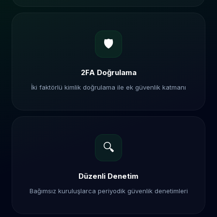
🛡️
2FA Doğrulama
İki faktörlü kimlik doğrulama ile ek güvenlik katmanı
🔍
Düzenli Denetim
Bağımsız kuruluşlarca periyodik güvenlik denetimleri