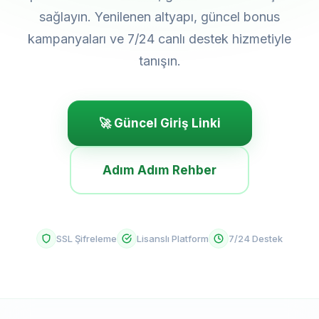
sağlayın. Yenilenen altyapı, güncel bonus
kampanyaları ve 7/24 canlı destek hizmetiyle
tanışın.
🚀 Güncel Giriş Linki
Adım Adım Rehber
SSL Şifreleme
Lisanslı Platform
7/24 Destek