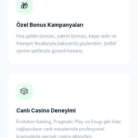
🎁
Özel Bonus Kampanyaları
Hoş geldin bonusu, yatırım bonusu, kayıp iade ve
freespin fırsatlarıyla bakiyenizi güçlendirin. Şeffaf
çevrim şartlarıyla güvenli kazanç.
🎲
Canlı Casino Deneyimi
Evolution Gaming, Pragmatic Play ve Ezugi gibi lider
sağlayıcıların canlı masalarında profesyonel
krupiyelerle gerçek casino atmosferi.