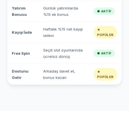
Yatırım
Günlük yatırımlarda
● AKTIF
Bonusu
%15 ek bonus
Haftalık %15 net kayıp
★
Kayıp İade
POPÜLER
iadesi
Seçili slot oyunlarında
Free Spin
● AKTIF
ücretsiz dönüş
Dostunu
Arkadaş davet et,
★
POPÜLER
Getir
bonus kazan