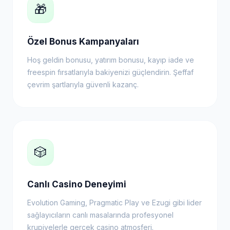
🎁
Özel Bonus Kampanyaları
Hoş geldin bonusu, yatırım bonusu, kayıp iade ve
freespin fırsatlarıyla bakiyenizi güçlendirin. Şeffaf
çevrim şartlarıyla güvenli kazanç.
🎲
Canlı Casino Deneyimi
Evolution Gaming, Pragmatic Play ve Ezugi gibi lider
sağlayıcıların canlı masalarında profesyonel
krupiyelerle gerçek casino atmosferi.