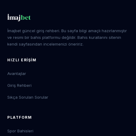
İmaj
bet
İmajbet güncel giriş rehberi. Bu sayfa bilgi amaçlı hazırlanmıştır
ve resmi bir bahis platformu değildir. Bahis kurallarını sitenin
kendi sayfasından incelemenizi öneririz.
HIZLI ERIŞIM
Avantajlar
Giriş Rehberi
Sıkça Sorulan Sorular
PLATFORM
Spor Bahisleri