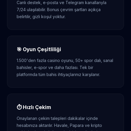
Canlı destek, e-posta ve Telegram kanallarıyla
7/24 ulaşılabilir. Bonus çevrim şartları açıkça
belirtilir, gizli koşul yoktur.
🎯 Oyun Çeşitliliği
1.500'den fazla casino oyunu, 50+ spor dalı, sanal
bahisler, e-spor ve daha fazlası. Tek bir
platformda tüm bahis ihtiyaçlarınız karşılanır.
⏱️ Hızlı Çekim
Onaylanan çekim talepleri dakikalar içinde
hesabınıza aktarılır. Havale, Papara ve kripto