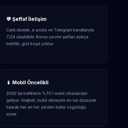
💬 Şeffaf İletişim
Canlı destek, e-posta ve Telegram kanallarıyla
7/24 ulaşılabilir. Bonus çevrim şartları açıkça
belirtilir, gizli koşul yoktur.
📱 Mobil Öncelikli
2026'da trafiklerin %70'i mobil cihazlardan
geliyor. İmajbet, mobil deneyimi en üst düzeyde
tutarak her an her yerden bahis özgürlüğü
sunar.