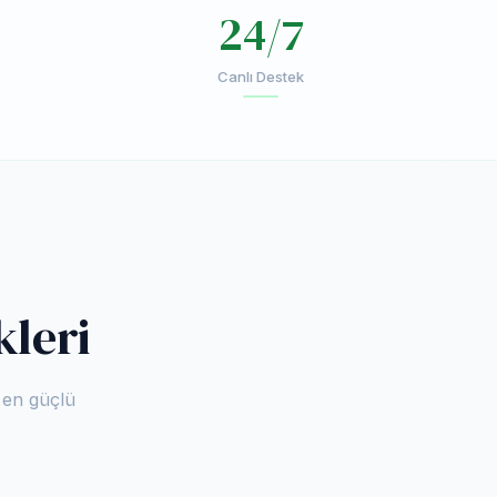
24/7
Canlı Destek
kleri
n en güçlü