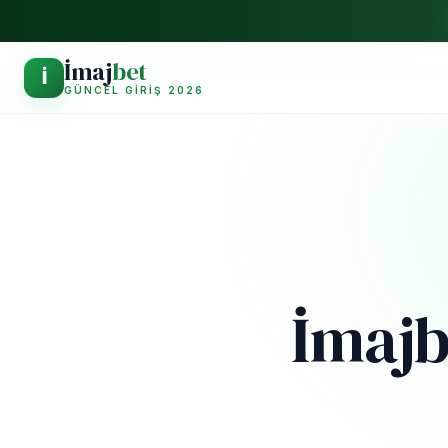
İmaj
bet
İ
GÜNCEL GIRIŞ 2026
İmaj