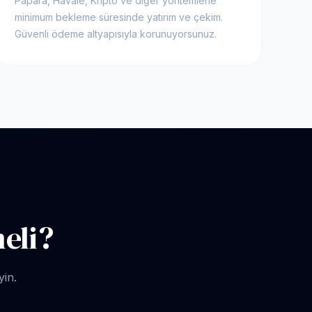
Papara, Havale, Kripto ve diğer yöntemlerle
minimum bekleme süresinde yatırım ve çekim.
Güvenli ödeme altyapısıyla korunuyorsunuz.
eli?
yin.