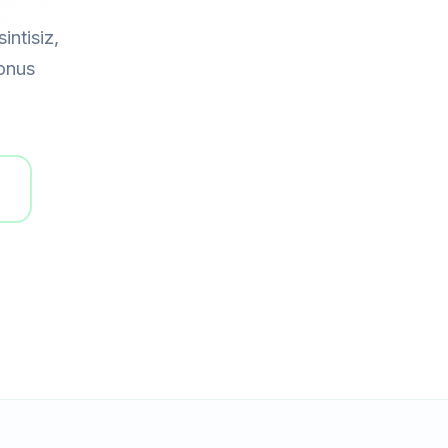
intisiz,
bonus