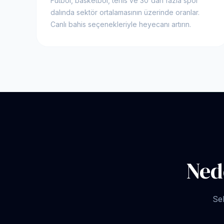
Futbol, basketbol, tenis ve 30'dan fazla spor
dalında sektör ortalamasının üzerinde oranlar.
Canlı bahis seçenekleriyle heyecanı artırın.
Ned
Sek