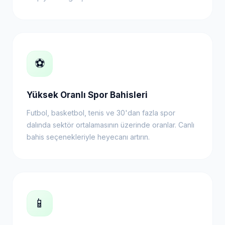
⚽
Yüksek Oranlı Spor Bahisleri
Futbol, basketbol, tenis ve 30'dan fazla spor
dalında sektör ortalamasının üzerinde oranlar. Canlı
bahis seçenekleriyle heyecanı artırın.
📱