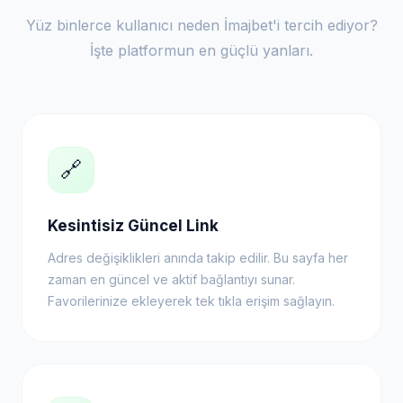
Yüz binlerce kullanıcı neden İmajbet'i tercih ediyor?
İşte platformun en güçlü yanları.
🔗
Kesintisiz Güncel Link
Adres değişiklikleri anında takip edilir. Bu sayfa her
zaman en güncel ve aktif bağlantıyı sunar.
Favorilerinize ekleyerek tek tıkla erişim sağlayın.