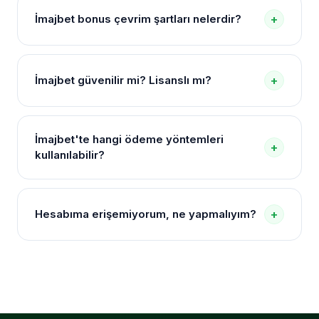
Herhangi bir uygulama indirmenize gerek yoktur.
İmajbet bonus çevrim şartları nelerdir?
+
Mobil tarayıcınızdan bu sayfadaki güncel bağlantıya
tıklayarak doğrudan mobil sürüme erişebilirsiniz. iOS
Her bonusun kendine özel çevrim şartları bulunur.
ve Android cihazlarda sorunsuz çalışır.
Genellikle bonus tutarının belirli bir katı spor
İmajbet güvenilir mi? Lisanslı mı?
+
bahislerinde veya casino oyunlarında çevrilmesi
gerekir. Detaylı koşullar site içi "Bonuslar" sayfasında
İmajbet, uluslararası oyun otoritelerine sahip lisanslı
açıkça belirtilmiştir.
bir platformdur. 256-bit SSL şifreleme, iki faktörlü
İmajbet'te hangi ödeme yöntemleri
+
doğrulama ve düzenli denetimlerle kullanıcı
kullanılabilir?
güvenliğini üst düzeyde tutar. Finansal işlemler
güvenli ödeme altyapısı üzerinden gerçekleşir.
Papara, banka havalesi, kredi kartı, Bitcoin,
Ethereum, USDT ve diğer popüler kripto paralar ile
Hesabıma erişemiyorum, ne yapmalıyım?
+
yatırım ve çekim yapılabilir. Yöntemlerin
kullanılabilirliği zaman zaman güncellenebilir, güncel
Öncelikle bu sayfadaki güncel bağlantıyı kullanmayı
listeyi site içinden kontrol edebilirsiniz.
deneyin. Adres değişmiş olabilir. Eğer bağlantı
doğruysa ve hâlâ erişim sorunu yaşıyorsanız, canlı
destek hattına bağlanarak durumunuzu bildirin.