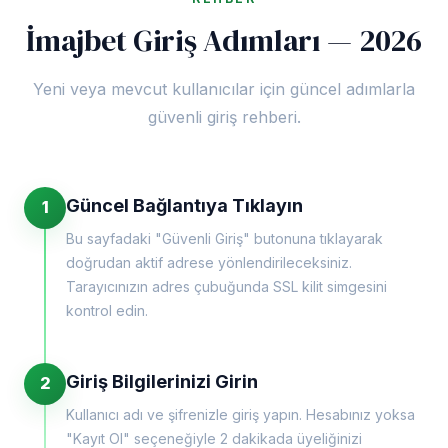
İmajbet Giriş Adımları — 2026
Yeni veya mevcut kullanıcılar için güncel adımlarla
güvenli giriş rehberi.
Güncel Bağlantıya Tıklayın
1
Bu sayfadaki "Güvenli Giriş" butonuna tıklayarak
doğrudan aktif adrese yönlendirileceksiniz.
Tarayıcınızın adres çubuğunda SSL kilit simgesini
kontrol edin.
Giriş Bilgilerinizi Girin
2
Kullanıcı adı ve şifrenizle giriş yapın. Hesabınız yoksa
"Kayıt Ol" seçeneğiyle 2 dakikada üyeliğinizi