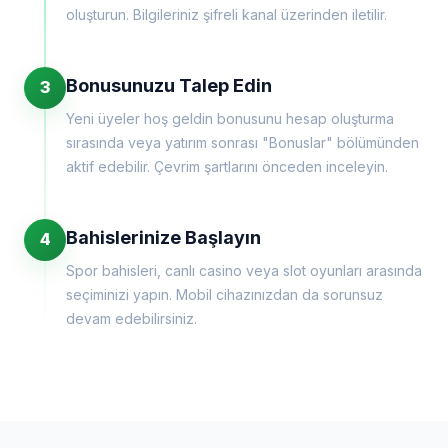
oluşturun. Bilgileriniz şifreli kanal üzerinden iletilir.
Bonusunuzu Talep Edin
3
Yeni üyeler hoş geldin bonusunu hesap oluşturma
sırasında veya yatırım sonrası "Bonuslar" bölümünden
aktif edebilir. Çevrim şartlarını önceden inceleyin.
Bahislerinize Başlayın
4
Spor bahisleri, canlı casino veya slot oyunları arasında
seçiminizi yapın. Mobil cihazınızdan da sorunsuz
devam edebilirsiniz.