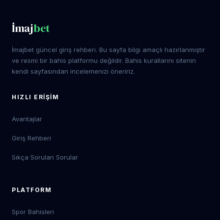
İmaj
bet
İmajbet güncel giriş rehberi. Bu sayfa bilgi amaçlı hazırlanmıştır
ve resmi bir bahis platformu değildir. Bahis kurallarını sitenin
kendi sayfasından incelemenizi öneririz.
HIZLI ERIŞIM
Avantajlar
Giriş Rehberi
Sıkça Sorulan Sorular
PLATFORM
Spor Bahisleri