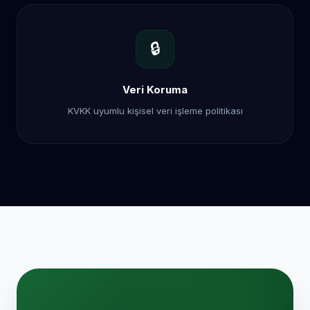
🔒
Veri Koruma
KVKK uyumlu kişisel veri işleme politikası