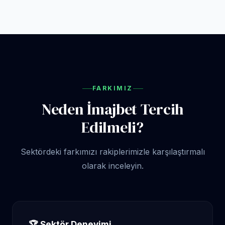
FARKIMIZ
Neden İmajbet Tercih
Edilmeli?
Sektördeki farkımızı rakiplerimizle karşılaştırmalı
olarak inceleyin.
🏆 Sektör Deneyimi