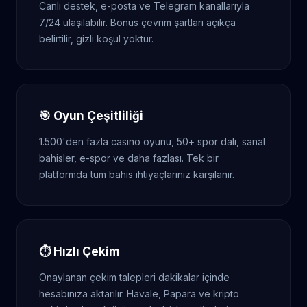
Canlı destek, e-posta ve Telegram kanallarıyla
7/24 ulaşılabilir. Bonus çevrim şartları açıkça
belirtilir, gizli koşul yoktur.
🎯 Oyun Çeşitliliği
1.500'den fazla casino oyunu, 50+ spor dalı, sanal
bahisler, e-spor ve daha fazlası. Tek bir
platformda tüm bahis ihtiyaçlarınız karşılanır.
⏱️ Hızlı Çekim
Onaylanan çekim talepleri dakikalar içinde
hesabınıza aktarılır. Havale, Papara ve kripto