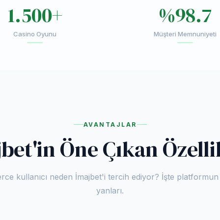
1.500+
%98.7
Casino Oyunu
Müşteri Memnuniyeti
AVANTAJLAR
bet'in Öne Çıkan Özelli
rce kullanıcı neden İmajbet'i tercih ediyor? İşte platformu
yanları.