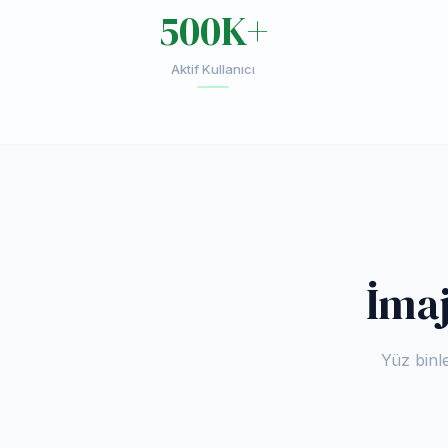
500K+
Aktif Kullanıcı
İmaj
Yüz binle