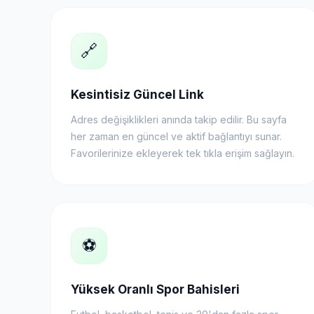
🔗
Kesintisiz Güncel Link
Adres değişiklikleri anında takip edilir. Bu sayfa
her zaman en güncel ve aktif bağlantıyı sunar.
Favorilerinize ekleyerek tek tıkla erişim sağlayın.
⚽
Yüksek Oranlı Spor Bahisleri