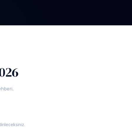
2026
ehberi.
rileceksiniz.