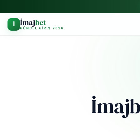
İmaj
bet
İ
GÜNCEL GIRIŞ 2026
İmaj