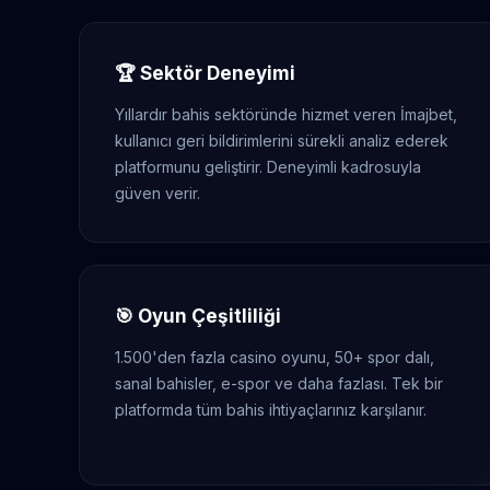
🏆 Sektör Deneyimi
Yıllardır bahis sektöründe hizmet veren İmajbet,
kullanıcı geri bildirimlerini sürekli analiz ederek
platformunu geliştirir. Deneyimli kadrosuyla
güven verir.
🎯 Oyun Çeşitliliği
1.500'den fazla casino oyunu, 50+ spor dalı,
sanal bahisler, e-spor ve daha fazlası. Tek bir
platformda tüm bahis ihtiyaçlarınız karşılanır.