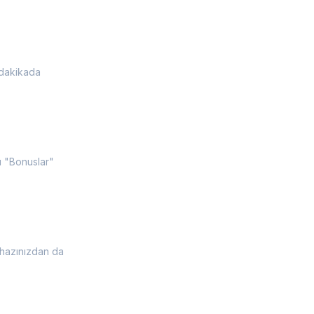
 dakikada
ı "Bonuslar"
cihazınızdan da