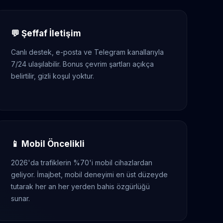
💬 Şeffaf İletişim
Canlı destek, e-posta ve Telegram kanallarıyla
7/24 ulaşılabilir. Bonus çevrim şartları açıkça
belirtilir, gizli koşul yoktur.
📱 Mobil Öncelikli
2026'da trafiklerin %70'i mobil cihazlardan
geliyor. İmajbet, mobil deneyimi en üst düzeyde
tutarak her an her yerden bahis özgürlüğü
sunar.