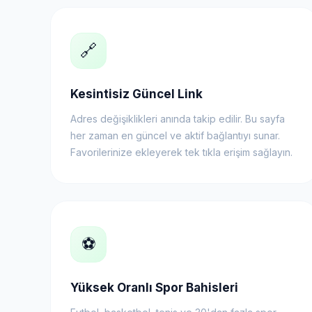
🔗
Kesintisiz Güncel Link
Adres değişiklikleri anında takip edilir. Bu sayfa
her zaman en güncel ve aktif bağlantıyı sunar.
Favorilerinize ekleyerek tek tıkla erişim sağlayın.
⚽
Yüksek Oranlı Spor Bahisleri