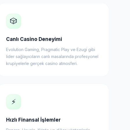
🎲
Canlı Casino Deneyimi
Evolution Gaming, Pragmatic Play ve Ezugi gibi
lider sağlayıcıların canlı masalarında profesyonel
krupiyelerle gerçek casino atmosferi.
⚡
Hızlı Finansal İşlemler