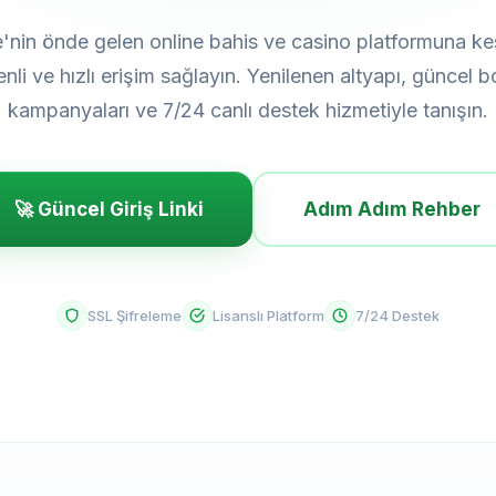
'nin önde gelen online bahis ve casino platformuna kes
nli ve hızlı erişim sağlayın. Yenilenen altyapı, güncel 
kampanyaları ve 7/24 canlı destek hizmetiyle tanışın.
🚀 Güncel Giriş Linki
Adım Adım Rehber
SSL Şifreleme
Lisanslı Platform
7/24 Destek