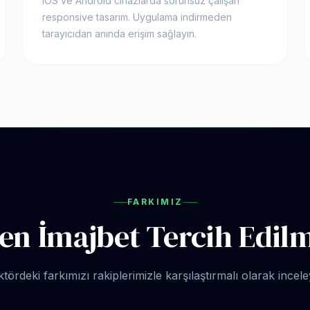
iOS ve Android cihazlarda sorunsuz çalışan
responsive tasarım. Uygulama indirmeden
tarayıcıdan anında erişim sağlayın.
FARKIMIZ
en İmajbet Tercih Edilm
tördeki farkımızı rakiplerimizle karşılaştırmalı olarak incele