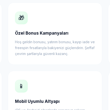
🎁
Özel Bonus Kampanyaları
Hoş geldin bonusu, yatırım bonusu, kayıp iade ve
freespin fırsatlarıyla bakiyenizi güçlendirin. Şeffaf
çevrim şartlarıyla güvenli kazanç.
📱
Mobil Uyumlu Altyapı