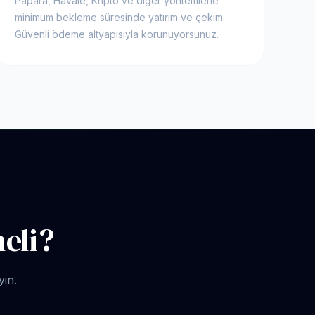
Papara, Havale, Kripto ve diğer yöntemlerle
minimum bekleme süresinde yatırım ve çekim.
Güvenli ödeme altyapısıyla korunuyorsunuz.
eli?
yin.