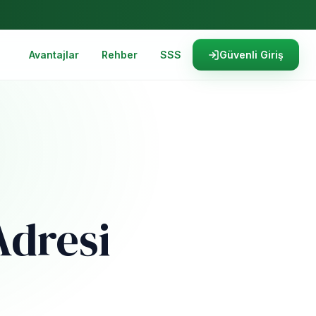
Avantajlar
Rehber
SSS
Güvenli Giriş
dresi