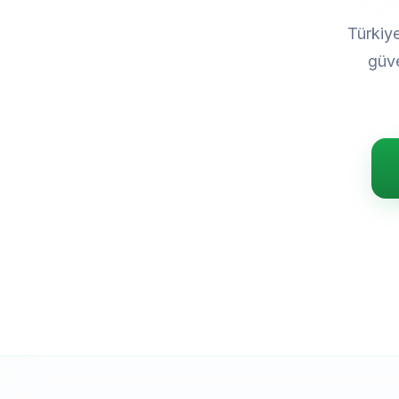
Türkiye
güve