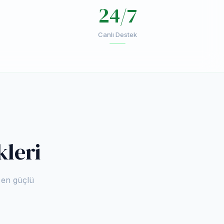
24/7
Canlı Destek
kleri
n en güçlü