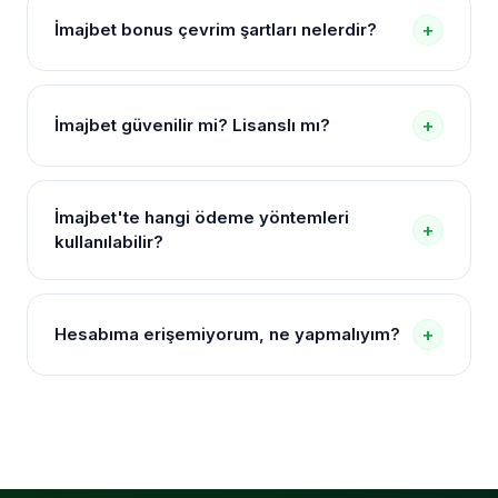
Herhangi bir uygulama indirmenize gerek yoktur.
İmajbet bonus çevrim şartları nelerdir?
+
Mobil tarayıcınızdan bu sayfadaki güncel bağlantıya
tıklayarak doğrudan mobil sürüme erişebilirsiniz. iOS
Her bonusun kendine özel çevrim şartları bulunur.
ve Android cihazlarda sorunsuz çalışır.
Genellikle bonus tutarının belirli bir katı spor
İmajbet güvenilir mi? Lisanslı mı?
+
bahislerinde veya casino oyunlarında çevrilmesi
gerekir. Detaylı koşullar site içi "Bonuslar" sayfasında
İmajbet, uluslararası oyun otoritelerine sahip lisanslı
açıkça belirtilmiştir.
bir platformdur. 256-bit SSL şifreleme, iki faktörlü
İmajbet'te hangi ödeme yöntemleri
+
doğrulama ve düzenli denetimlerle kullanıcı
kullanılabilir?
güvenliğini üst düzeyde tutar. Finansal işlemler
güvenli ödeme altyapısı üzerinden gerçekleşir.
Papara, banka havalesi, kredi kartı, Bitcoin,
Ethereum, USDT ve diğer popüler kripto paralar ile
Hesabıma erişemiyorum, ne yapmalıyım?
+
yatırım ve çekim yapılabilir. Yöntemlerin
kullanılabilirliği zaman zaman güncellenebilir, güncel
Öncelikle bu sayfadaki güncel bağlantıyı kullanmayı
listeyi site içinden kontrol edebilirsiniz.
deneyin. Adres değişmiş olabilir. Eğer bağlantı
doğruysa ve hâlâ erişim sorunu yaşıyorsanız, canlı
destek hattına bağlanarak durumunuzu bildirin.