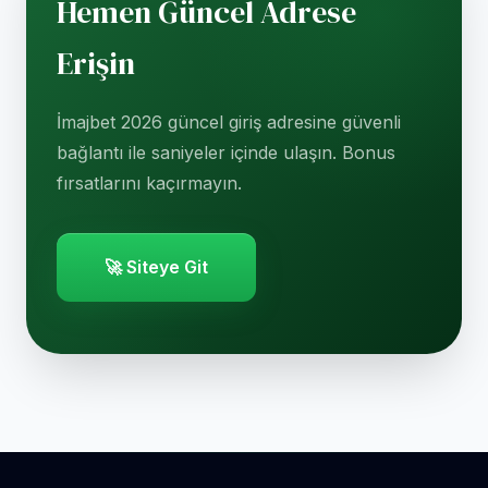
Hemen Güncel Adrese
Erişin
İmajbet 2026 güncel giriş adresine güvenli
bağlantı ile saniyeler içinde ulaşın. Bonus
fırsatlarını kaçırmayın.
🚀 Siteye Git