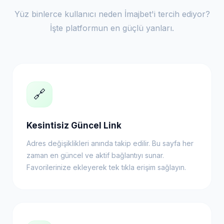
Yüz binlerce kullanıcı neden İmajbet'i tercih ediyor?
İşte platformun en güçlü yanları.
🔗
Kesintisiz Güncel Link
Adres değişiklikleri anında takip edilir. Bu sayfa her
zaman en güncel ve aktif bağlantıyı sunar.
Favorilerinize ekleyerek tek tıkla erişim sağlayın.