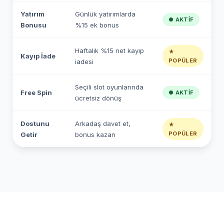
Yatırım
Günlük yatırımlarda
● AKTIF
Bonusu
%15 ek bonus
Haftalık %15 net kayıp
★
Kayıp İade
POPÜLER
iadesi
Seçili slot oyunlarında
Free Spin
● AKTIF
ücretsiz dönüş
Dostunu
Arkadaş davet et,
★
POPÜLER
Getir
bonus kazan