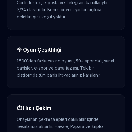
Canlı destek, e-posta ve Telegram kanallarıyla
7/24 ulaşılabilir. Bonus çevrim şartları açıkça
belirtilir, gizli koşul yoktur.
🎯 Oyun Çeşitliliği
1.500'den fazla casino oyunu, 50+ spor dalı, sanal
bahisler, e-spor ve daha fazlası. Tek bir
platformda tüm bahis ihtiyaçlarınız karşılanır.
⏱️ Hızlı Çekim
Onaylanan çekim talepleri dakikalar içinde
hesabınıza aktarılır. Havale, Papara ve kripto