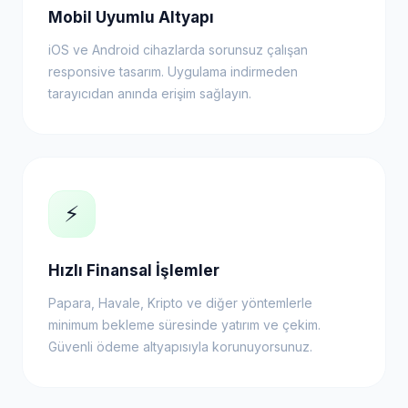
Mobil Uyumlu Altyapı
iOS ve Android cihazlarda sorunsuz çalışan
responsive tasarım. Uygulama indirmeden
tarayıcıdan anında erişim sağlayın.
⚡
Hızlı Finansal İşlemler
Papara, Havale, Kripto ve diğer yöntemlerle
minimum bekleme süresinde yatırım ve çekim.
Güvenli ödeme altyapısıyla korunuyorsunuz.