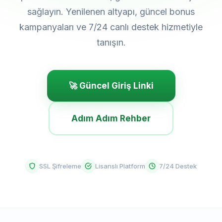
sağlayın. Yenilenen altyapı, güncel bonus
kampanyaları ve 7/24 canlı destek hizmetiyle
tanışın.
🚀 Güncel Giriş Linki
Adım Adım Rehber
SSL Şifreleme
Lisanslı Platform
7/24 Destek