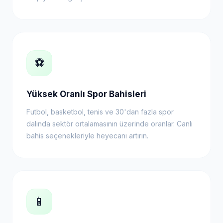
⚽
Yüksek Oranlı Spor Bahisleri
Futbol, basketbol, tenis ve 30'dan fazla spor
dalında sektör ortalamasının üzerinde oranlar. Canlı
bahis seçenekleriyle heyecanı artırın.
📱