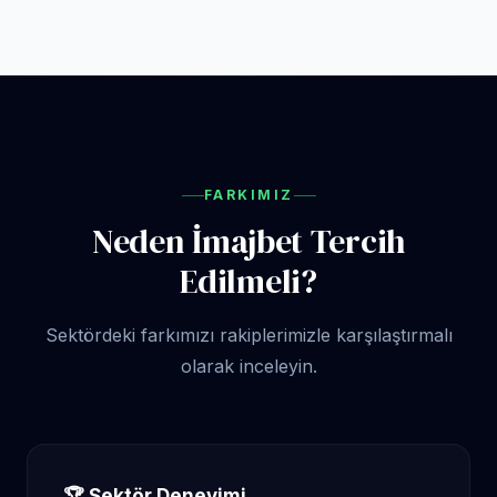
FARKIMIZ
Neden İmajbet Tercih
Edilmeli?
Sektördeki farkımızı rakiplerimizle karşılaştırmalı
olarak inceleyin.
🏆 Sektör Deneyimi