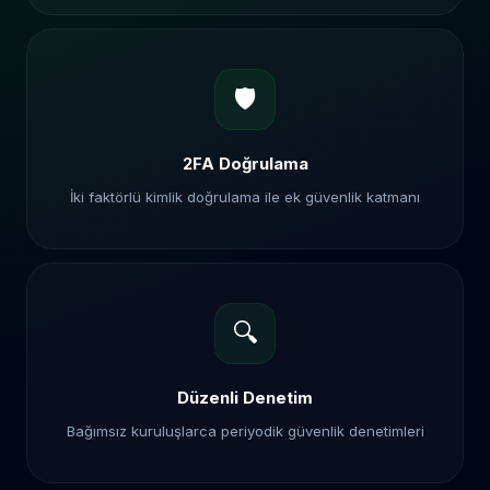
🛡️
2FA Doğrulama
İki faktörlü kimlik doğrulama ile ek güvenlik katmanı
🔍
Düzenli Denetim
Bağımsız kuruluşlarca periyodik güvenlik denetimleri