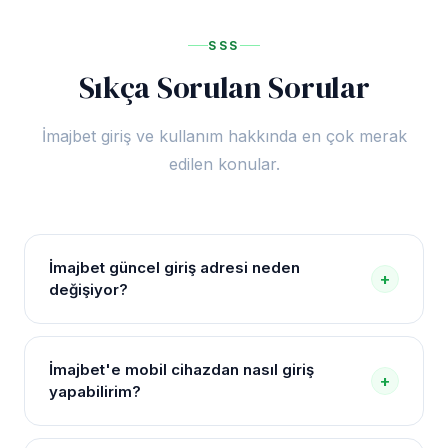
SSS
Sıkça Sorulan Sorular
İmajbet giriş ve kullanım hakkında en çok merak
edilen konular.
İmajbet güncel giriş adresi neden
+
değişiyor?
Türkiye'deki yasal düzenlemeler gereği online bahis
platformlarına zaman zaman erişim kısıtlamaları
İmajbet'e mobil cihazdan nasıl giriş
+
uygulanmaktadır. İmajbet, bu kısıtlamaları aşmak için
yapabilirim?
adresini günceller. Kullanıcılar bu sayfa aracılığıyla
her zaman en güncel adrese ulaşabilir.
İmajbet tamamen mobil uyumlu bir altyapıya sahiptir.