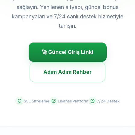
sağlayın. Yenilenen altyapı, güncel bonus
kampanyaları ve 7/24 canlı destek hizmetiyle
tanışın.
🚀 Güncel Giriş Linki
Adım Adım Rehber
SSL Şifreleme
Lisanslı Platform
7/24 Destek