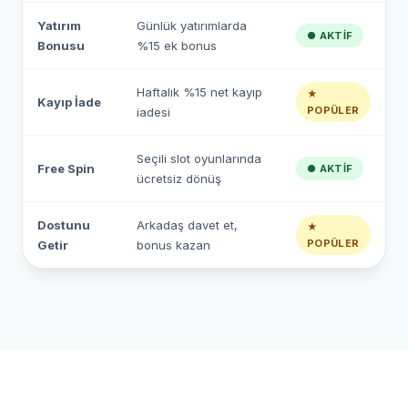
Yatırım
Günlük yatırımlarda
● AKTIF
Bonusu
%15 ek bonus
Haftalık %15 net kayıp
★
Kayıp İade
POPÜLER
iadesi
Seçili slot oyunlarında
Free Spin
● AKTIF
ücretsiz dönüş
Dostunu
Arkadaş davet et,
★
POPÜLER
Getir
bonus kazan