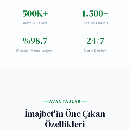
500K+
1.500+
Aktif Kullanıcı
Casino Oyunu
%98.7
24/7
Müşteri Memnuniyeti
Canlı Destek
AVANTAJLAR
İmajbet'in Öne Çıkan
Özellikleri