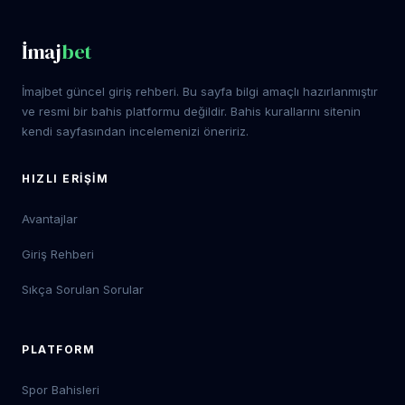
İmaj
bet
İmajbet güncel giriş rehberi. Bu sayfa bilgi amaçlı hazırlanmıştır
ve resmi bir bahis platformu değildir. Bahis kurallarını sitenin
kendi sayfasından incelemenizi öneririz.
HIZLI ERIŞIM
Avantajlar
Giriş Rehberi
Sıkça Sorulan Sorular
PLATFORM
Spor Bahisleri