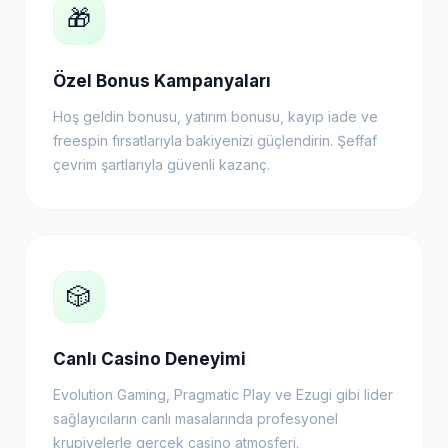
🎁
Özel Bonus Kampanyaları
Hoş geldin bonusu, yatırım bonusu, kayıp iade ve
freespin fırsatlarıyla bakiyenizi güçlendirin. Şeffaf
çevrim şartlarıyla güvenli kazanç.
🎲
Canlı Casino Deneyimi
Evolution Gaming, Pragmatic Play ve Ezugi gibi lider
sağlayıcıların canlı masalarında profesyonel
krupiyelerle gerçek casino atmosferi.