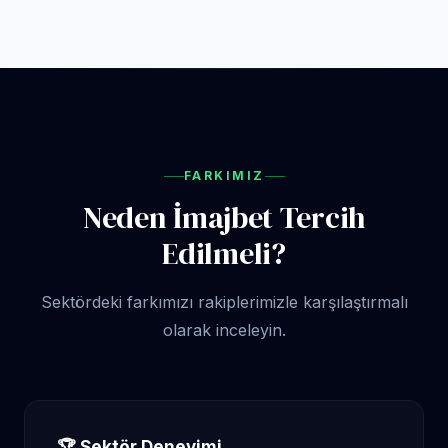
FARKIMIZ
Neden İmajbet Tercih
Edilmeli?
Sektördeki farkımızı rakiplerimizle karşılaştırmalı
olarak inceleyin.
🏆 Sektör Deneyimi