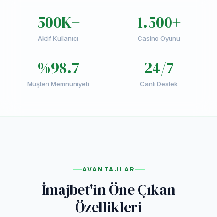
500K+
1.500+
Aktif Kullanıcı
Casino Oyunu
%98.7
24/7
Müşteri Memnuniyeti
Canlı Destek
AVANTAJLAR
İmajbet'in Öne Çıkan
Özellikleri