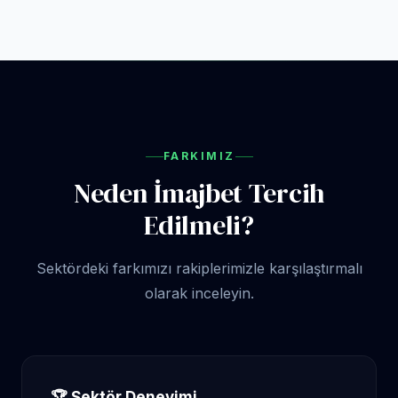
FARKIMIZ
Neden İmajbet Tercih
Edilmeli?
Sektördeki farkımızı rakiplerimizle karşılaştırmalı
olarak inceleyin.
🏆 Sektör Deneyimi