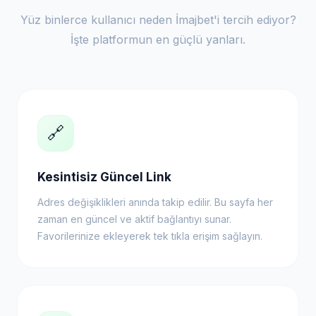
Yüz binlerce kullanıcı neden İmajbet'i tercih ediyor?
İşte platformun en güçlü yanları.
🔗
Kesintisiz Güncel Link
Adres değişiklikleri anında takip edilir. Bu sayfa her
zaman en güncel ve aktif bağlantıyı sunar.
Favorilerinize ekleyerek tek tıkla erişim sağlayın.