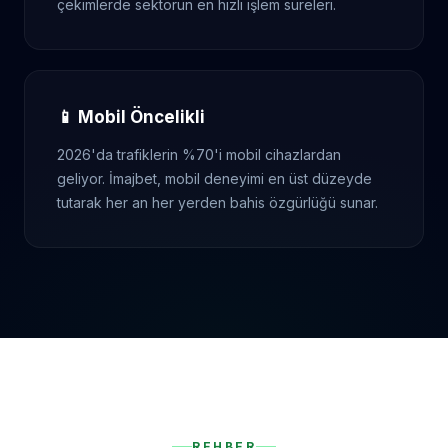
çekimlerde sektörün en hızlı işlem süreleri.
📱 Mobil Öncelikli
2026'da trafiklerin %70'i mobil cihazlardan
geliyor. İmajbet, mobil deneyimi en üst düzeyde
tutarak her an her yerden bahis özgürlüğü sunar.
REHBER