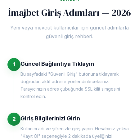
İmajbet Giriş Adımları — 2026
Yeni veya mevcut kullanıcılar için güncel adımlarla
güvenli giriş rehberi.
Güncel Bağlantıya Tıklayın
1
Bu sayfadaki "Güvenli Giriş" butonuna tıklayarak
doğrudan aktif adrese yönlendirileceksiniz.
Tarayıcınızın adres çubuğunda SSL kilit simgesini
kontrol edin.
Giriş Bilgilerinizi Girin
2
Kullanıcı adı ve şifrenizle giriş yapın. Hesabınız yoksa
"Kayıt Ol" seçeneğiyle 2 dakikada üyeliğinizi