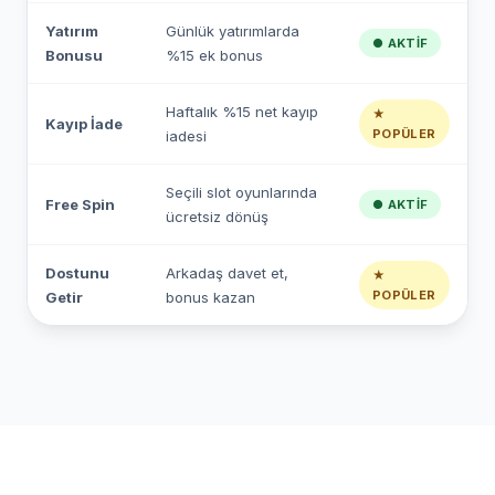
Yatırım
Günlük yatırımlarda
● AKTIF
Bonusu
%15 ek bonus
Haftalık %15 net kayıp
★
Kayıp İade
POPÜLER
iadesi
Seçili slot oyunlarında
Free Spin
● AKTIF
ücretsiz dönüş
Dostunu
Arkadaş davet et,
★
POPÜLER
Getir
bonus kazan