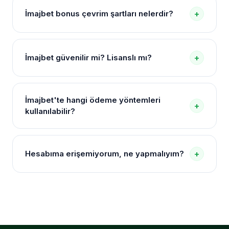
Herhangi bir uygulama indirmenize gerek yoktur.
İmajbet bonus çevrim şartları nelerdir?
+
Mobil tarayıcınızdan bu sayfadaki güncel bağlantıya
tıklayarak doğrudan mobil sürüme erişebilirsiniz. iOS
Her bonusun kendine özel çevrim şartları bulunur.
ve Android cihazlarda sorunsuz çalışır.
Genellikle bonus tutarının belirli bir katı spor
İmajbet güvenilir mi? Lisanslı mı?
+
bahislerinde veya casino oyunlarında çevrilmesi
gerekir. Detaylı koşullar site içi "Bonuslar" sayfasında
İmajbet, uluslararası oyun otoritelerine sahip lisanslı
açıkça belirtilmiştir.
bir platformdur. 256-bit SSL şifreleme, iki faktörlü
İmajbet'te hangi ödeme yöntemleri
+
doğrulama ve düzenli denetimlerle kullanıcı
kullanılabilir?
güvenliğini üst düzeyde tutar. Finansal işlemler
güvenli ödeme altyapısı üzerinden gerçekleşir.
Papara, banka havalesi, kredi kartı, Bitcoin,
Ethereum, USDT ve diğer popüler kripto paralar ile
Hesabıma erişemiyorum, ne yapmalıyım?
+
yatırım ve çekim yapılabilir. Yöntemlerin
kullanılabilirliği zaman zaman güncellenebilir, güncel
Öncelikle bu sayfadaki güncel bağlantıyı kullanmayı
listeyi site içinden kontrol edebilirsiniz.
deneyin. Adres değişmiş olabilir. Eğer bağlantı
doğruysa ve hâlâ erişim sorunu yaşıyorsanız, canlı
destek hattına bağlanarak durumunuzu bildirin.