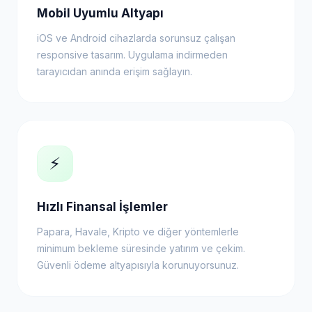
Mobil Uyumlu Altyapı
iOS ve Android cihazlarda sorunsuz çalışan
responsive tasarım. Uygulama indirmeden
tarayıcıdan anında erişim sağlayın.
⚡
Hızlı Finansal İşlemler
Papara, Havale, Kripto ve diğer yöntemlerle
minimum bekleme süresinde yatırım ve çekim.
Güvenli ödeme altyapısıyla korunuyorsunuz.