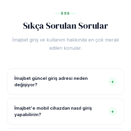
SSS
Sıkça Sorulan Sorular
İmajbet giriş ve kullanım hakkında en çok merak
edilen konular.
İmajbet güncel giriş adresi neden
+
değişiyor?
Türkiye'deki yasal düzenlemeler gereği online bahis
platformlarına zaman zaman erişim kısıtlamaları
İmajbet'e mobil cihazdan nasıl giriş
+
uygulanmaktadır. İmajbet, bu kısıtlamaları aşmak için
yapabilirim?
adresini günceller. Kullanıcılar bu sayfa aracılığıyla
her zaman en güncel adrese ulaşabilir.
İmajbet tamamen mobil uyumlu bir altyapıya sahiptir.