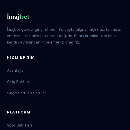
İmaj
bet
İmajbet güncel giriş rehberi. Bu sayfa bilgi amaçlı hazırlanmıştır
ve resmi bir bahis platformu değildir. Bahis kurallarını sitenin
kendi sayfasından incelemenizi öneririz.
HIZLI ERIŞIM
Avantajlar
Giriş Rehberi
Sıkça Sorulan Sorular
PLATFORM
Spor Bahisleri