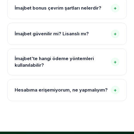
Herhangi bir uygulama indirmenize gerek yoktur.
İmajbet bonus çevrim şartları nelerdir?
+
Mobil tarayıcınızdan bu sayfadaki güncel bağlantıya
tıklayarak doğrudan mobil sürüme erişebilirsiniz. iOS
Her bonusun kendine özel çevrim şartları bulunur.
ve Android cihazlarda sorunsuz çalışır.
Genellikle bonus tutarının belirli bir katı spor
İmajbet güvenilir mi? Lisanslı mı?
+
bahislerinde veya casino oyunlarında çevrilmesi
gerekir. Detaylı koşullar site içi "Bonuslar" sayfasında
İmajbet, uluslararası oyun otoritelerine sahip lisanslı
açıkça belirtilmiştir.
bir platformdur. 256-bit SSL şifreleme, iki faktörlü
İmajbet'te hangi ödeme yöntemleri
+
doğrulama ve düzenli denetimlerle kullanıcı
kullanılabilir?
güvenliğini üst düzeyde tutar. Finansal işlemler
güvenli ödeme altyapısı üzerinden gerçekleşir.
Papara, banka havalesi, kredi kartı, Bitcoin,
Ethereum, USDT ve diğer popüler kripto paralar ile
Hesabıma erişemiyorum, ne yapmalıyım?
+
yatırım ve çekim yapılabilir. Yöntemlerin
kullanılabilirliği zaman zaman güncellenebilir, güncel
Öncelikle bu sayfadaki güncel bağlantıyı kullanmayı
listeyi site içinden kontrol edebilirsiniz.
deneyin. Adres değişmiş olabilir. Eğer bağlantı
doğruysa ve hâlâ erişim sorunu yaşıyorsanız, canlı
destek hattına bağlanarak durumunuzu bildirin.