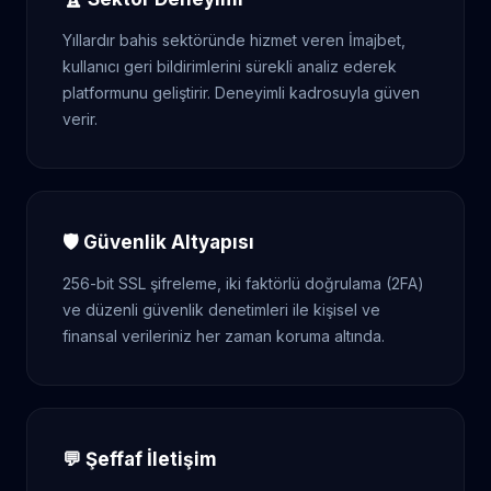
Yıllardır bahis sektöründe hizmet veren İmajbet,
kullanıcı geri bildirimlerini sürekli analiz ederek
platformunu geliştirir. Deneyimli kadrosuyla güven
verir.
🛡️ Güvenlik Altyapısı
256-bit SSL şifreleme, iki faktörlü doğrulama (2FA)
ve düzenli güvenlik denetimleri ile kişisel ve
finansal verileriniz her zaman koruma altında.
💬 Şeffaf İletişim