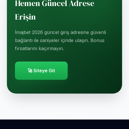
Hemen Güncel Adrese
Erişin
İmajbet 2026 güncel giriş adresine güvenli
bağlantı ile saniyeler içinde ulaşın. Bonus
fırsatlarını kaçırmayın.
🚀 Siteye Git