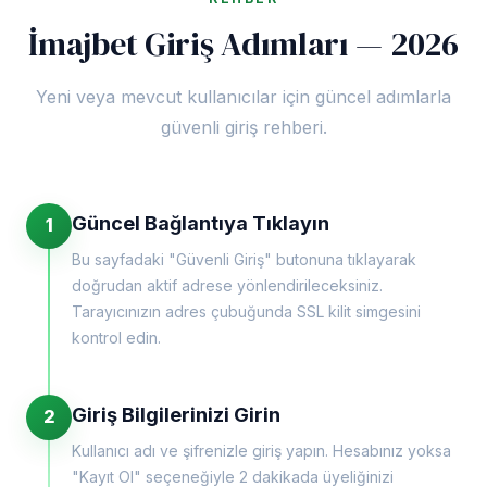
İmajbet Giriş Adımları — 2026
Yeni veya mevcut kullanıcılar için güncel adımlarla
güvenli giriş rehberi.
Güncel Bağlantıya Tıklayın
1
Bu sayfadaki "Güvenli Giriş" butonuna tıklayarak
doğrudan aktif adrese yönlendirileceksiniz.
Tarayıcınızın adres çubuğunda SSL kilit simgesini
kontrol edin.
Giriş Bilgilerinizi Girin
2
Kullanıcı adı ve şifrenizle giriş yapın. Hesabınız yoksa
"Kayıt Ol" seçeneğiyle 2 dakikada üyeliğinizi