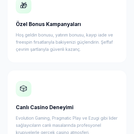
🎁
Özel Bonus Kampanyaları
Hoş geldin bonusu, yatırım bonusu, kayıp iade ve
freespin fırsatlarıyla bakiyenizi güçlendirin. Şeffaf
çevrim şartlarıyla güvenli kazanç.
🎲
Canlı Casino Deneyimi
Evolution Gaming, Pragmatic Play ve Ezugi gibi lider
sağlayıcıların canlı masalarında profesyonel
krupiyelerle gerçek casino atmosferi.