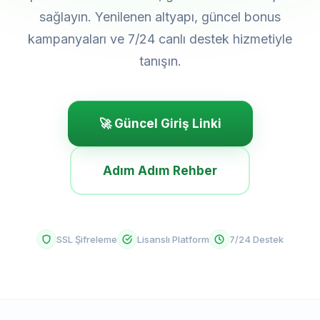
sağlayın. Yenilenen altyapı, güncel bonus
kampanyaları ve 7/24 canlı destek hizmetiyle
tanışın.
🚀 Güncel Giriş Linki
Adım Adım Rehber
SSL Şifreleme
Lisanslı Platform
7/24 Destek