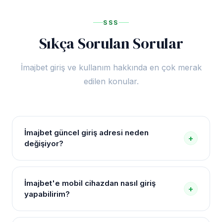
SSS
Sıkça Sorulan Sorular
İmajbet giriş ve kullanım hakkında en çok merak
edilen konular.
İmajbet güncel giriş adresi neden
+
değişiyor?
Türkiye'deki yasal düzenlemeler gereği online bahis
platformlarına zaman zaman erişim kısıtlamaları
İmajbet'e mobil cihazdan nasıl giriş
+
uygulanmaktadır. İmajbet, bu kısıtlamaları aşmak için
yapabilirim?
adresini günceller. Kullanıcılar bu sayfa aracılığıyla
her zaman en güncel adrese ulaşabilir.
İmajbet tamamen mobil uyumlu bir altyapıya sahiptir.