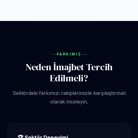
FARKIMIZ
Neden İmajbet Tercih
Edilmeli?
Sektördeki farkımızı rakiplerimizle karşılaştırmalı
olarak inceleyin.
🏆 Sektör Deneyimi