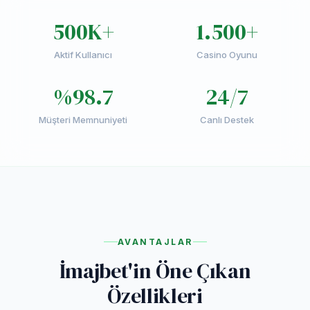
500K+
1.500+
Aktif Kullanıcı
Casino Oyunu
%98.7
24/7
Müşteri Memnuniyeti
Canlı Destek
AVANTAJLAR
İmajbet'in Öne Çıkan
Özellikleri