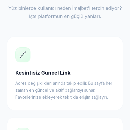
Yüz binlerce kullanıcı neden İmajbet'i tercih ediyor?
İşte platformun en güçlü yanları.
🔗
Kesintisiz Güncel Link
Adres değişiklikleri anında takip edilir. Bu sayfa her
zaman en güncel ve aktif bağlantıyı sunar.
Favorilerinize ekleyerek tek tıkla erişim sağlayın.