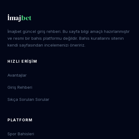
İmaj
bet
İmajbet güncel giriş rehberi. Bu sayfa bilgi amaçlı hazırlanmıştır
ve resmi bir bahis platformu değildir. Bahis kurallarını sitenin
kendi sayfasından incelemenizi öneririz.
HIZLI ERIŞIM
Avantajlar
Giriş Rehberi
Sıkça Sorulan Sorular
PLATFORM
Spor Bahisleri