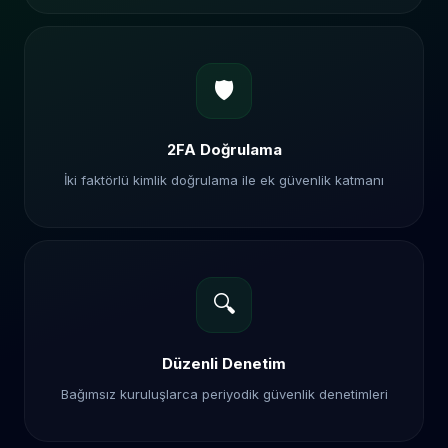
🛡️
2FA Doğrulama
İki faktörlü kimlik doğrulama ile ek güvenlik katmanı
🔍
Düzenli Denetim
Bağımsız kuruluşlarca periyodik güvenlik denetimleri