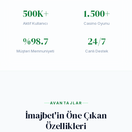
500K+
1.500+
Aktif Kullanıcı
Casino Oyunu
%98.7
24/7
Müşteri Memnuniyeti
Canlı Destek
AVANTAJLAR
İmajbet'in Öne Çıkan
Özellikleri