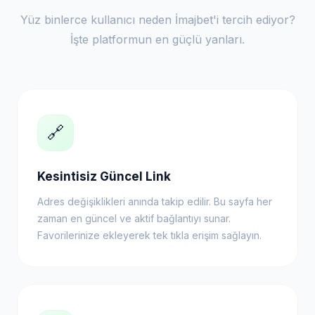
Yüz binlerce kullanıcı neden İmajbet'i tercih ediyor?
İşte platformun en güçlü yanları.
🔗
Kesintisiz Güncel Link
Adres değişiklikleri anında takip edilir. Bu sayfa her
zaman en güncel ve aktif bağlantıyı sunar.
Favorilerinize ekleyerek tek tıkla erişim sağlayın.