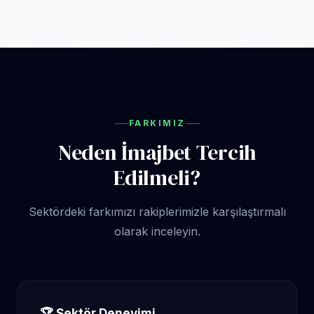
FARKIMIZ
Neden İmajbet Tercih
Edilmeli?
Sektördeki farkımızı rakiplerimizle karşılaştırmalı
olarak inceleyin.
🏆 Sektör Deneyimi