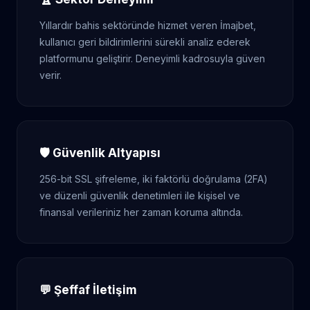
Yıllardır bahis sektöründe hizmet veren İmajbet,
kullanıcı geri bildirimlerini sürekli analiz ederek
platformunu geliştirir. Deneyimli kadrosuyla güven
verir.
🛡️ Güvenlik Altyapısı
256-bit SSL şifreleme, iki faktörlü doğrulama (2FA)
ve düzenli güvenlik denetimleri ile kişisel ve
finansal verileriniz her zaman koruma altında.
💬 Şeffaf İletişim