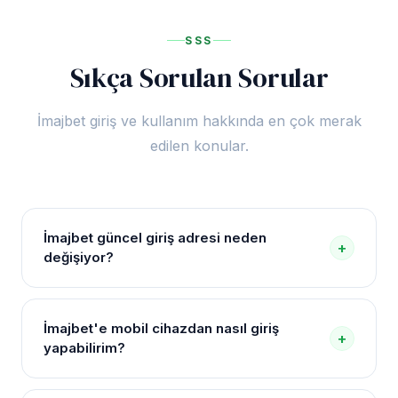
SSS
Sıkça Sorulan Sorular
İmajbet giriş ve kullanım hakkında en çok merak
edilen konular.
İmajbet güncel giriş adresi neden
+
değişiyor?
Türkiye'deki yasal düzenlemeler gereği online bahis
platformlarına zaman zaman erişim kısıtlamaları
İmajbet'e mobil cihazdan nasıl giriş
+
uygulanmaktadır. İmajbet, bu kısıtlamaları aşmak için
yapabilirim?
adresini günceller. Kullanıcılar bu sayfa aracılığıyla
her zaman en güncel adrese ulaşabilir.
İmajbet tamamen mobil uyumlu bir altyapıya sahiptir.