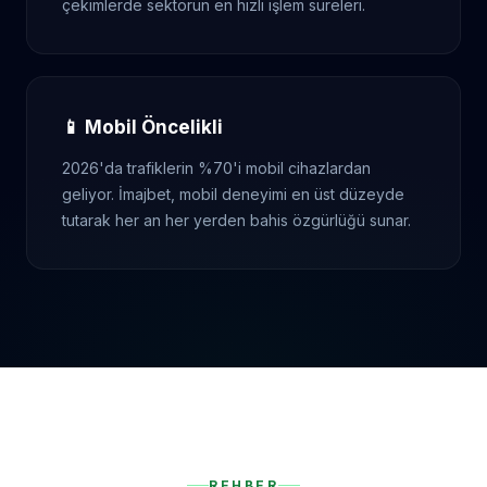
çekimlerde sektörün en hızlı işlem süreleri.
📱 Mobil Öncelikli
2026'da trafiklerin %70'i mobil cihazlardan
geliyor. İmajbet, mobil deneyimi en üst düzeyde
tutarak her an her yerden bahis özgürlüğü sunar.
REHBER