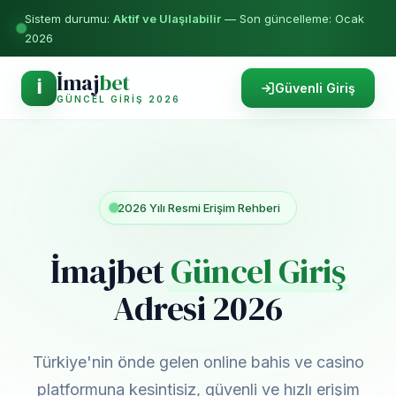
Sistem durumu:
Aktif ve Ulaşılabilir
— Son güncelleme: Ocak
2026
İmaj
bet
İ
Güvenli Giriş
GÜNCEL GIRIŞ 2026
2026 Yılı Resmi Erişim Rehberi
İmajbet
Güncel Giriş
Adresi 2026
Türkiye'nin önde gelen online bahis ve casino
platformuna kesintisiz, güvenli ve hızlı erişim