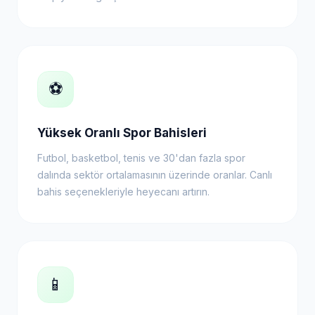
⚽
Yüksek Oranlı Spor Bahisleri
Futbol, basketbol, tenis ve 30'dan fazla spor
dalında sektör ortalamasının üzerinde oranlar. Canlı
bahis seçenekleriyle heyecanı artırın.
📱