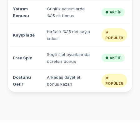
Yatırım
Günlük yatırımlarda
● AKTIF
Bonusu
%15 ek bonus
Haftalık %15 net kayıp
★
Kayıp İade
POPÜLER
iadesi
Seçili slot oyunlarında
Free Spin
● AKTIF
ücretsiz dönüş
Dostunu
Arkadaş davet et,
★
POPÜLER
Getir
bonus kazan