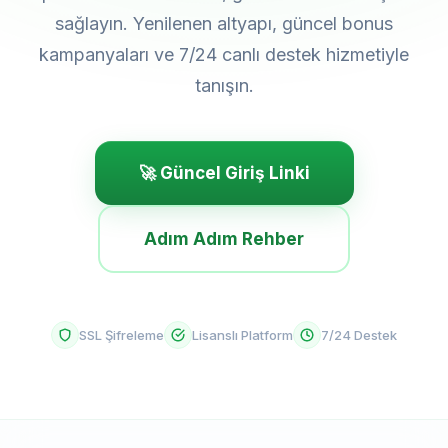
sağlayın. Yenilenen altyapı, güncel bonus
kampanyaları ve 7/24 canlı destek hizmetiyle
tanışın.
🚀 Güncel Giriş Linki
Adım Adım Rehber
SSL Şifreleme
Lisanslı Platform
7/24 Destek