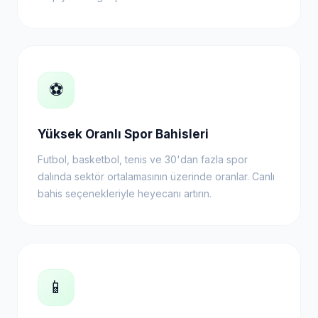
⚽
Yüksek Oranlı Spor Bahisleri
Futbol, basketbol, tenis ve 30'dan fazla spor
dalında sektör ortalamasının üzerinde oranlar. Canlı
bahis seçenekleriyle heyecanı artırın.
📱