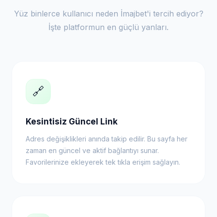
Yüz binlerce kullanıcı neden İmajbet'i tercih ediyor?
İşte platformun en güçlü yanları.
🔗
Kesintisiz Güncel Link
Adres değişiklikleri anında takip edilir. Bu sayfa her
zaman en güncel ve aktif bağlantıyı sunar.
Favorilerinize ekleyerek tek tıkla erişim sağlayın.