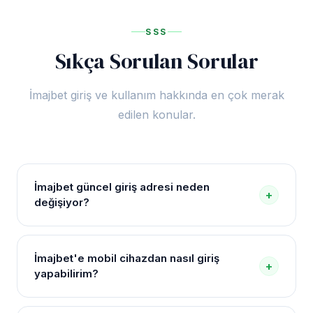
SSS
Sıkça Sorulan Sorular
İmajbet giriş ve kullanım hakkında en çok merak
edilen konular.
İmajbet güncel giriş adresi neden
+
değişiyor?
Türkiye'deki yasal düzenlemeler gereği online bahis
platformlarına zaman zaman erişim kısıtlamaları
İmajbet'e mobil cihazdan nasıl giriş
+
uygulanmaktadır. İmajbet, bu kısıtlamaları aşmak için
yapabilirim?
adresini günceller. Kullanıcılar bu sayfa aracılığıyla
her zaman en güncel adrese ulaşabilir.
İmajbet tamamen mobil uyumlu bir altyapıya sahiptir.