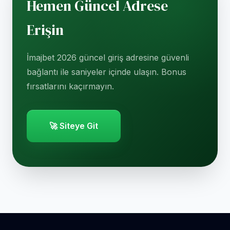
Hemen Güncel Adrese
Erişin
İmajbet 2026 güncel giriş adresine güvenli
bağlantı ile saniyeler içinde ulaşın. Bonus
fırsatlarını kaçırmayın.
🚀 Siteye Git