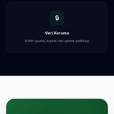
🔒
Veri Koruma
KVKK uyumlu kişisel veri işleme politikası