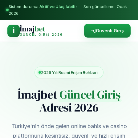
Sistem durumu:
Aktif ve Ulaşılabilir
— Son güncelleme: Ocak
2026
İmaj
bet
İ
Güvenli Giriş
GÜNCEL GIRIŞ 2026
2026 Yılı Resmi Erişim Rehberi
İmajbet
Güncel Giriş
Adresi 2026
Türkiye'nin önde gelen online bahis ve casino
platformuna kesintisiz, güvenli ve hızlı erişim