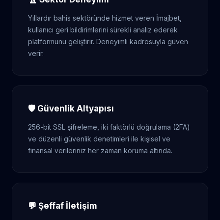
Yıllardır bahis sektöründe hizmet veren İmajbet,
kullanıcı geri bildirimlerini sürekli analiz ederek
platformunu geliştirir. Deneyimli kadrosuyla güven
verir.
🛡️ Güvenlik Altyapısı
256-bit SSL şifreleme, iki faktörlü doğrulama (2FA)
ve düzenli güvenlik denetimleri ile kişisel ve
finansal verileriniz her zaman koruma altında.
💬 Şeffaf İletişim