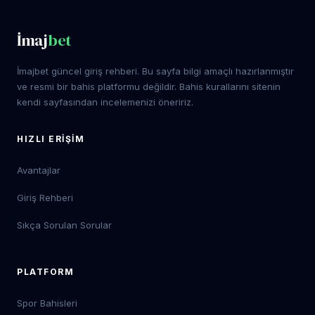
İmaj
bet
İmajbet güncel giriş rehberi. Bu sayfa bilgi amaçlı hazırlanmıştır
ve resmi bir bahis platformu değildir. Bahis kurallarını sitenin
kendi sayfasından incelemenizi öneririz.
HIZLI ERIŞIM
Avantajlar
Giriş Rehberi
Sıkça Sorulan Sorular
PLATFORM
Spor Bahisleri