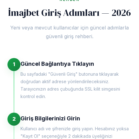
İmajbet Giriş Adımları — 2026
Yeni veya mevcut kullanıcılar için güncel adımlarla
güvenli giriş rehberi.
Güncel Bağlantıya Tıklayın
1
Bu sayfadaki "Güvenli Giriş" butonuna tıklayarak
doğrudan aktif adrese yönlendirileceksiniz.
Tarayıcınızın adres çubuğunda SSL kilit simgesini
kontrol edin.
Giriş Bilgilerinizi Girin
2
Kullanıcı adı ve şifrenizle giriş yapın. Hesabınız yoksa
"Kayıt Ol" seçeneğiyle 2 dakikada üyeliğinizi