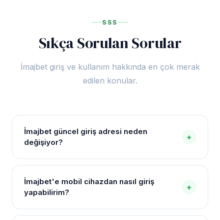
SSS
Sıkça Sorulan Sorular
İmajbet giriş ve kullanım hakkında en çok merak
edilen konular.
İmajbet güncel giriş adresi neden
+
değişiyor?
Türkiye'deki yasal düzenlemeler gereği online bahis
platformlarına zaman zaman erişim kısıtlamaları
İmajbet'e mobil cihazdan nasıl giriş
+
uygulanmaktadır. İmajbet, bu kısıtlamaları aşmak için
yapabilirim?
adresini günceller. Kullanıcılar bu sayfa aracılığıyla
her zaman en güncel adrese ulaşabilir.
İmajbet tamamen mobil uyumlu bir altyapıya sahiptir.