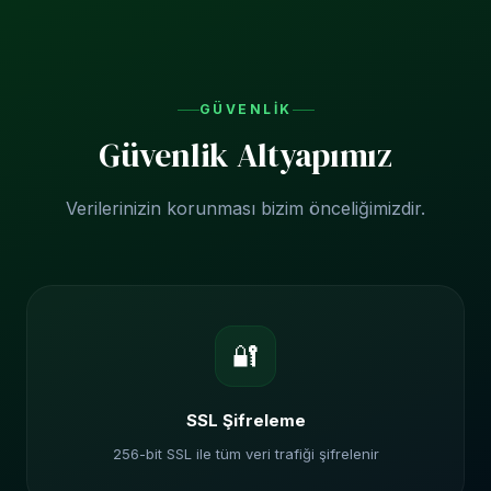
Şifrenizi unuttuysanız "Şifremi Unuttum" seçeneğiyle
sıfırlayabilirsiniz.
GÜVENLIK
Güvenlik Altyapımız
Verilerinizin korunması bizim önceliğimizdir.
🔐
SSL Şifreleme
256-bit SSL ile tüm veri trafiği şifrelenir