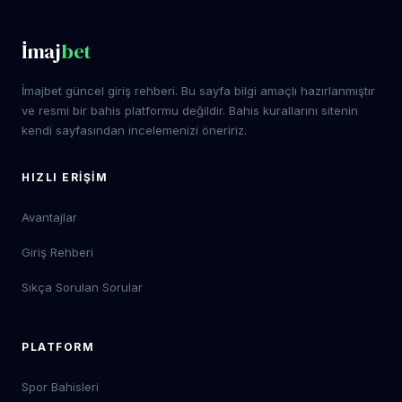
İmaj
bet
İmajbet güncel giriş rehberi. Bu sayfa bilgi amaçlı hazırlanmıştır
ve resmi bir bahis platformu değildir. Bahis kurallarını sitenin
kendi sayfasından incelemenizi öneririz.
HIZLI ERIŞIM
Avantajlar
Giriş Rehberi
Sıkça Sorulan Sorular
PLATFORM
Spor Bahisleri