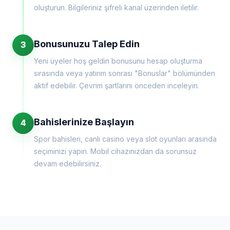
oluşturun. Bilgileriniz şifreli kanal üzerinden iletilir.
Bonusunuzu Talep Edin
3
Yeni üyeler hoş geldin bonusunu hesap oluşturma
sırasında veya yatırım sonrası "Bonuslar" bölümünden
aktif edebilir. Çevrim şartlarını önceden inceleyin.
Bahislerinize Başlayın
4
Spor bahisleri, canlı casino veya slot oyunları arasında
seçiminizi yapın. Mobil cihazınızdan da sorunsuz
devam edebilirsiniz.