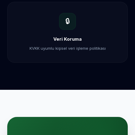
🔒
Veri Koruma
KVKK uyumlu kişisel veri işleme politikası