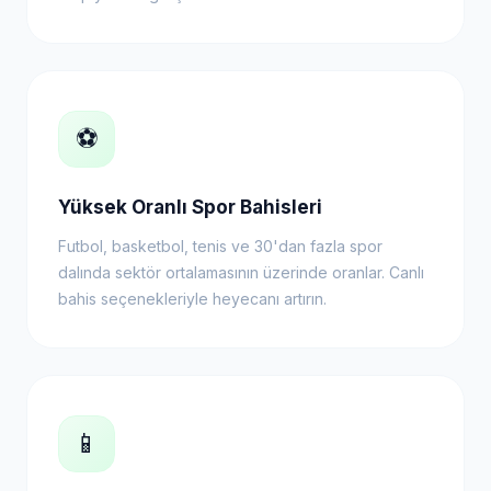
⚽
Yüksek Oranlı Spor Bahisleri
Futbol, basketbol, tenis ve 30'dan fazla spor
dalında sektör ortalamasının üzerinde oranlar. Canlı
bahis seçenekleriyle heyecanı artırın.
📱