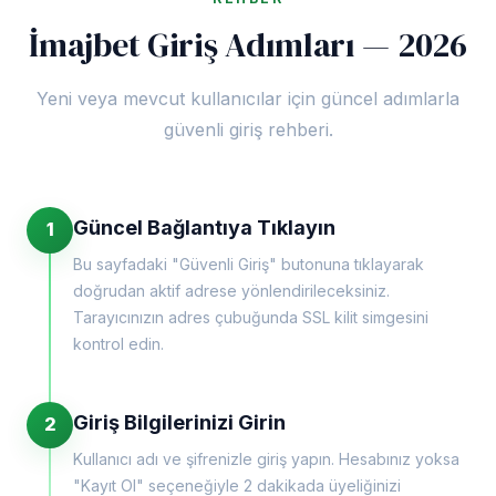
İmajbet Giriş Adımları — 2026
Yeni veya mevcut kullanıcılar için güncel adımlarla
güvenli giriş rehberi.
Güncel Bağlantıya Tıklayın
1
Bu sayfadaki "Güvenli Giriş" butonuna tıklayarak
doğrudan aktif adrese yönlendirileceksiniz.
Tarayıcınızın adres çubuğunda SSL kilit simgesini
kontrol edin.
Giriş Bilgilerinizi Girin
2
Kullanıcı adı ve şifrenizle giriş yapın. Hesabınız yoksa
"Kayıt Ol" seçeneğiyle 2 dakikada üyeliğinizi