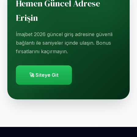
Hemen Güncel Adrese
Erişin
İmajbet 2026 güncel giriş adresine güvenli
bağlantı ile saniyeler içinde ulaşın. Bonus
fırsatlarını kaçırmayın.
🚀 Siteye Git