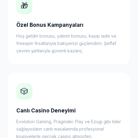
🎁
Özel Bonus Kampanyaları
Hoş geldin bonusu, yatırım bonusu, kayıp iade ve
freespin fırsatlarıyla bakiyenizi güçlendirin. Şeffaf
çevrim şartlarıyla güvenli kazanç.
🎲
Canlı Casino Deneyimi
Evolution Gaming, Pragmatic Play ve Ezugi gibi lider
sağlayıcıların canlı masalarında profesyonel
krupiyelerle gerçek casino atmosferi.