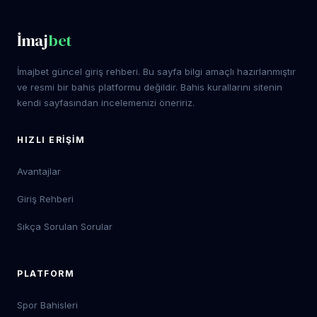
İmaj
bet
İmajbet güncel giriş rehberi. Bu sayfa bilgi amaçlı hazırlanmıştır
ve resmi bir bahis platformu değildir. Bahis kurallarını sitenin
kendi sayfasından incelemenizi öneririz.
HIZLI ERIŞIM
Avantajlar
Giriş Rehberi
Sıkça Sorulan Sorular
PLATFORM
Spor Bahisleri