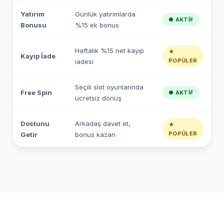
Yatırım
Günlük yatırımlarda
● AKTIF
Bonusu
%15 ek bonus
Haftalık %15 net kayıp
★
Kayıp İade
POPÜLER
iadesi
Seçili slot oyunlarında
Free Spin
● AKTIF
ücretsiz dönüş
Dostunu
Arkadaş davet et,
★
POPÜLER
Getir
bonus kazan