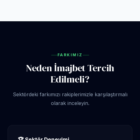
FARKIMIZ
Neden İmajbet Tercih
Edilmeli?
Sektördeki farkımızı rakiplerimizle karşılaştırmalı
olarak inceleyin.
🏆 Sektör Deneyimi