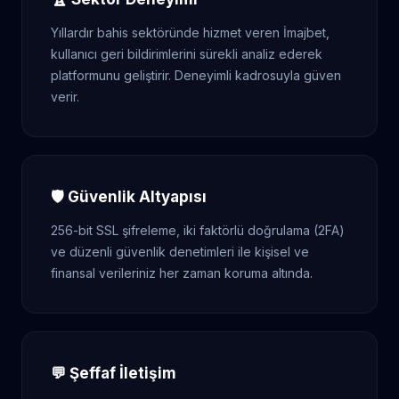
Yıllardır bahis sektöründe hizmet veren İmajbet,
kullanıcı geri bildirimlerini sürekli analiz ederek
platformunu geliştirir. Deneyimli kadrosuyla güven
verir.
🛡️ Güvenlik Altyapısı
256-bit SSL şifreleme, iki faktörlü doğrulama (2FA)
ve düzenli güvenlik denetimleri ile kişisel ve
finansal verileriniz her zaman koruma altında.
💬 Şeffaf İletişim