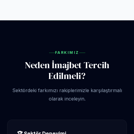
FARKIMIZ
Neden İmajbet Tercih
Edilmeli?
Sektördeki farkımızı rakiplerimizle karşılaştırmalı
olarak inceleyin.
🏆 Sektör Deneyimi