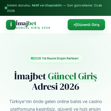
Sistem durumu:
Aktif ve Ulaşılabilir
— Son güncelleme: Ocak
2026
İmaj
bet
İ
Güvenli Giriş
GÜNCEL GIRIŞ 2026
2026 Yılı Resmi Erişim Rehberi
İmajbet
Güncel Giriş
Adresi 2026
Türkiye'nin önde gelen online bahis ve casino
platformuna kesintisiz, güvenli ve hızlı erişim