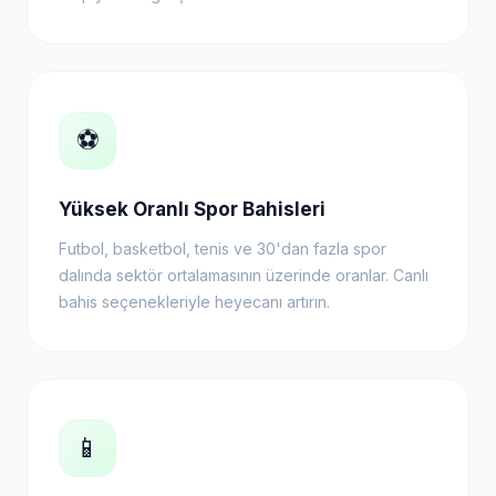
⚽
Yüksek Oranlı Spor Bahisleri
Futbol, basketbol, tenis ve 30'dan fazla spor
dalında sektör ortalamasının üzerinde oranlar. Canlı
bahis seçenekleriyle heyecanı artırın.
📱