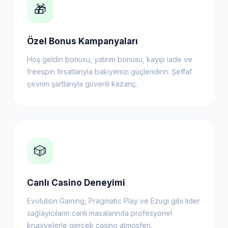
🎁
Özel Bonus Kampanyaları
Hoş geldin bonusu, yatırım bonusu, kayıp iade ve
freespin fırsatlarıyla bakiyenizi güçlendirin. Şeffaf
çevrim şartlarıyla güvenli kazanç.
🎲
Canlı Casino Deneyimi
Evolution Gaming, Pragmatic Play ve Ezugi gibi lider
sağlayıcıların canlı masalarında profesyonel
krupiyelerle gerçek casino atmosferi.