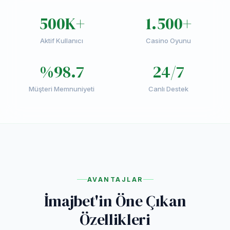
500K+
1.500+
Aktif Kullanıcı
Casino Oyunu
%98.7
24/7
Müşteri Memnuniyeti
Canlı Destek
AVANTAJLAR
İmajbet'in Öne Çıkan
Özellikleri