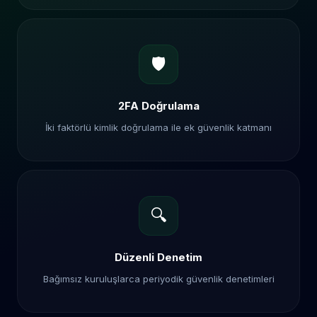
🛡️
2FA Doğrulama
İki faktörlü kimlik doğrulama ile ek güvenlik katmanı
🔍
Düzenli Denetim
Bağımsız kuruluşlarca periyodik güvenlik denetimleri