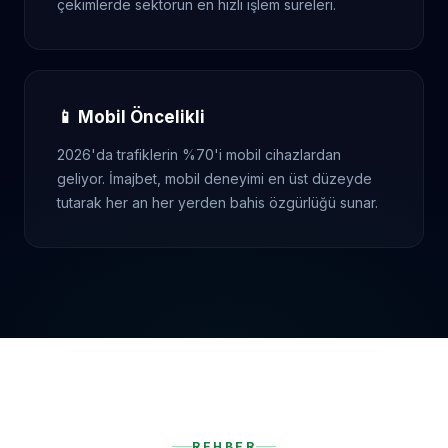
çekimlerde sektörün en hızlı işlem süreleri.
📱 Mobil Öncelikli
2026'da trafiklerin %70'i mobil cihazlardan
geliyor. İmajbet, mobil deneyimi en üst düzeyde
tutarak her an her yerden bahis özgürlüğü sunar.
REHBER