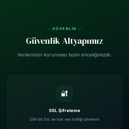
Şifrenizi unuttuysanız "Şifremi Unuttum" seçeneğiyle
sıfırlayabilirsiniz.
GÜVENLIK
Güvenlik Altyapımız
Verilerinizin korunması bizim önceliğimizdir.
🔐
SSL Şifreleme
256-bit SSL ile tüm veri trafiği şifrelenir