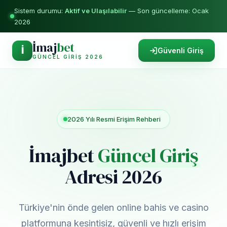
Sistem durumu:
Aktif ve Ulaşılabilir
— Son güncelleme: Ocak
2026
İmaj
bet
İ
Güvenli Giriş
GÜNCEL GIRIŞ 2026
2026 Yılı Resmi Erişim Rehberi
İmajbet
Güncel Giriş
Adresi 2026
Türkiye'nin önde gelen online bahis ve casino
platformuna kesintisiz, güvenli ve hızlı erişim