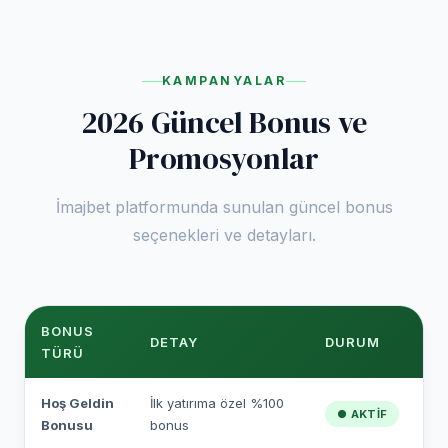
KAMPANYALAR
2026 Güncel Bonus ve
Promosyonlar
İmajbet platformunda sunulan güncel bonus
seçenekleri ve detayları.
BONUS
DETAY
DURUM
TÜRÜ
Hoş Geldin
İlk yatırıma özel %100
● AKTIF
Bonusu
bonus