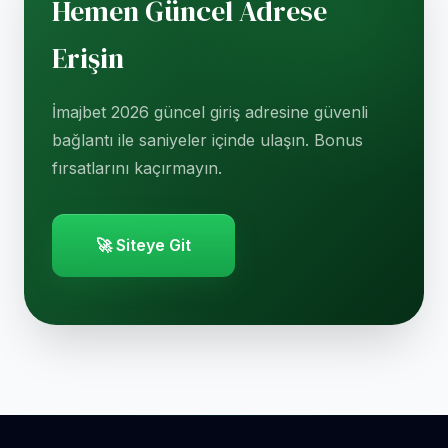
Hemen Güncel Adrese
Erişin
İmajbet 2026 güncel giriş adresine güvenli
bağlantı ile saniyeler içinde ulaşın. Bonus
fırsatlarını kaçırmayın.
🚀 Siteye Git