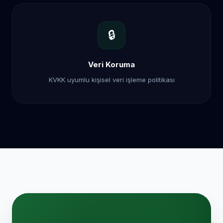
🔒
Veri Koruma
KVKK uyumlu kişisel veri işleme politikası