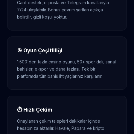
Canlı destek, e-posta ve Telegram kanallarıyla
7/24 ulaşılabilir. Bonus çevrim şartları açıkça
belirtilir, gizli koşul yoktur.
🎯 Oyun Çeşitliliği
1.500'den fazla casino oyunu, 50+ spor dalı, sanal
bahisler, e-spor ve daha fazlası. Tek bir
platformda tüm bahis ihtiyaçlarınız karşılanır.
⏱️ Hızlı Çekim
Onaylanan çekim talepleri dakikalar içinde
hesabınıza aktarılır. Havale, Papara ve kripto