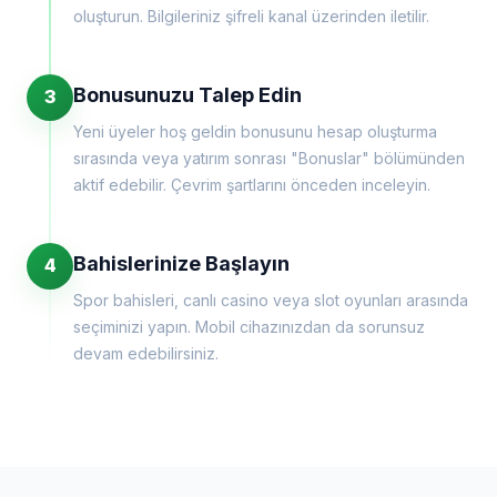
oluşturun. Bilgileriniz şifreli kanal üzerinden iletilir.
Bonusunuzu Talep Edin
3
Yeni üyeler hoş geldin bonusunu hesap oluşturma
sırasında veya yatırım sonrası "Bonuslar" bölümünden
aktif edebilir. Çevrim şartlarını önceden inceleyin.
Bahislerinize Başlayın
4
Spor bahisleri, canlı casino veya slot oyunları arasında
seçiminizi yapın. Mobil cihazınızdan da sorunsuz
devam edebilirsiniz.